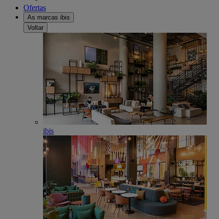
Ofertas
As marcas ibis
Voltar
ibis