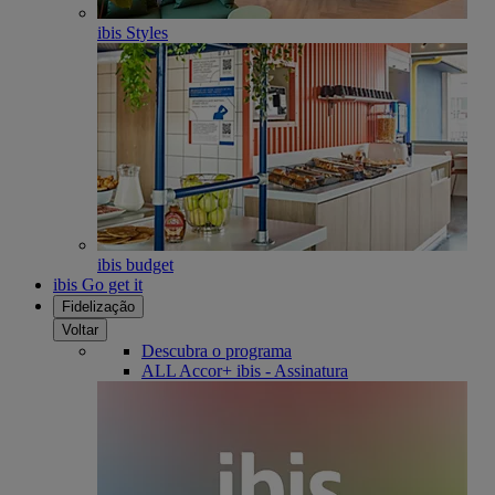
ibis Styles
ibis budget
ibis Go get it
Fidelização
Voltar
Descubra o programa
ALL Accor+ ibis - Assinatura