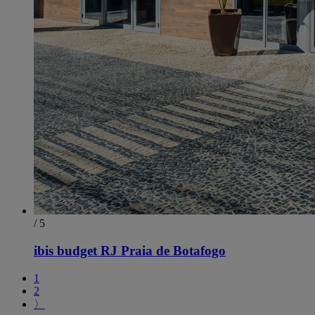
/ 5
ibis budget RJ Praia de Botafogo
1
2
〉