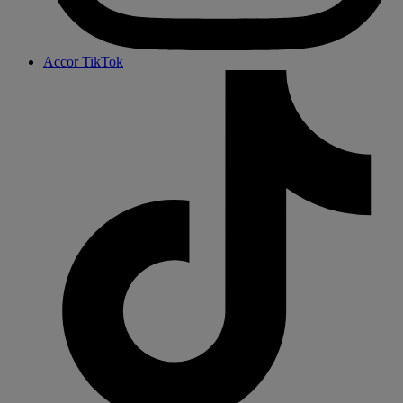
Accor TikTok