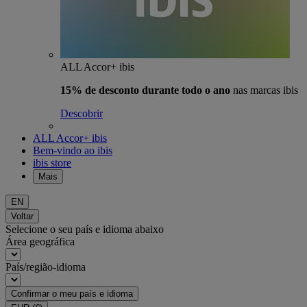
ALL Accor+ ibis
15% de desconto durante todo o ano
nas marcas ibis
Descobrir
ALL Accor+ ibis
Bem-vindo ao ibis
ibis store
Mais
EN
Voltar
Selecione o seu país e idioma abaixo
Área geográfica
País/região-idioma
Confirmar o meu país e idioma