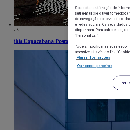
Se aceitar a utilização de inform
seu e-mail (se o tiver fornecid
de navegação, reserva e fidelidad
e redes sociais. Os seus dados
/ 5
disponham. Para saber mais, con
"Personalizar".
ibis Copacabana Posto 5
Poderá modificar as suas escolh
acessível através do link "Cooki
Mais informações
Os nossos parceiros
Pers