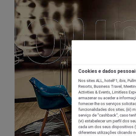
Cookies e dados pessoai
Nos sites ALL, hotelF1, ibis, Pul
Resorts, Business Travel, Meetin
Activities & Events, Limitless Ex
armazenar ou aceder a informaçõe
fornecer-lhe os serviços solicita
funcionalidades dos sites; (iii) 
serviço de "cashback", caso tenha
(vi) estabelecer um perfil dos se
cada um dos seus dispositivos (t
diferentes utilizações clicando n