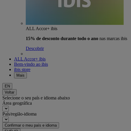
ALL Accor+ ibis
15% de desconto durante todo o ano
nas marcas ibis
Descobrir
ALL Accor+ ibis
Bem-vindo ao ibis
ibis store
Mais
EN
Voltar
Selecione o seu país e idioma abaixo
Área geográfica
País/região-idioma
Confirmar o meu país e idioma