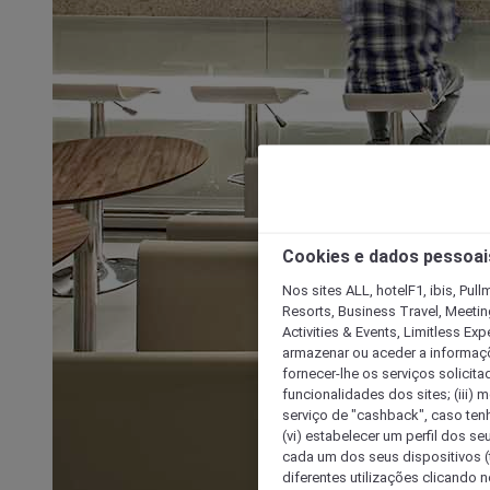
Cookies e dados pessoai
Nos sites ALL, hotelF1, ibis, Pul
Resorts, Business Travel, Meetin
Activities & Events, Limitless Ex
armazenar ou aceder a informaçõe
fornecer-lhe os serviços solicita
funcionalidades dos sites; (iii) 
serviço de "cashback", caso tenha
(vi) estabelecer um perfil dos se
cada um dos seus dispositivos (t
diferentes utilizações clicando n