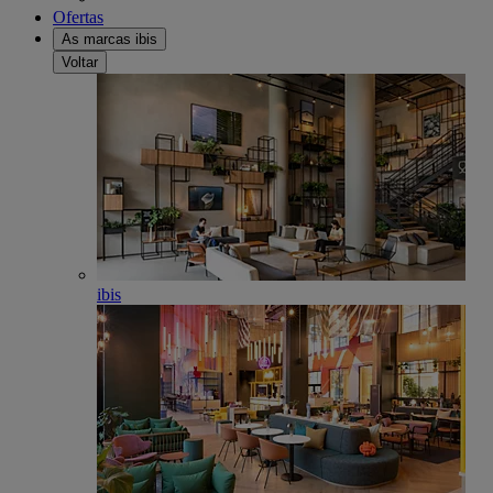
Ofertas
As marcas ibis
Voltar
ibis