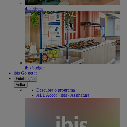
ibis Styles
ibis budget
ibis Go get it
Fidelização
Voltar
Descubra o programa
ALL Accor+ ibis - Assinatura