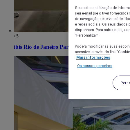
Se aceitar a utilização de inform
seu e-mail (se o tiver fornecid
de navegação, reserva e fidelidad
e redes sociais. Os seus dados
disponham. Para saber mais, con
"Personalizar".
/ 5
Poderá modificar as suas escolh
ibis Rio de Janeiro Parque Olimpico
acessível através do link "Cooki
Mais informações
Os nossos parceiros
Pers