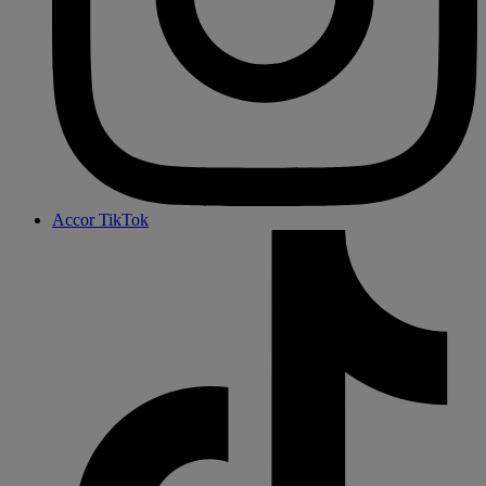
Accor TikTok