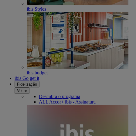
ibis Styles
ibis budget
ibis Go get it
Fidelização
Voltar
Descubra o programa
ALL Accor+ ibis - Assinatura