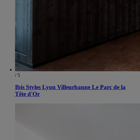
/ 5
Ibis Styles Lyon Villeurbanne Le Parc de la
Tête d'Or