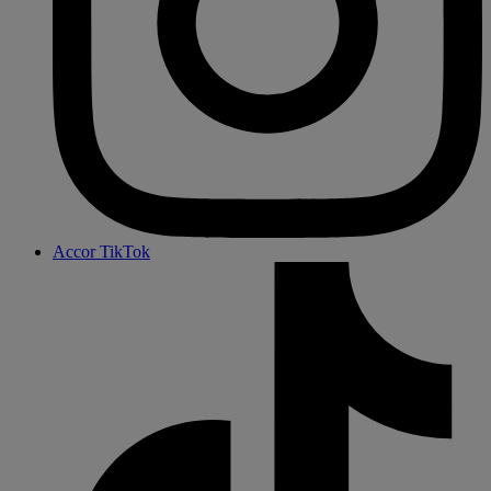
Accor TikTok