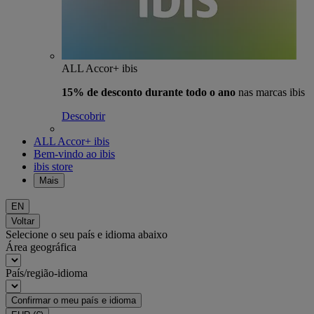
ALL Accor+ ibis
15% de desconto durante todo o ano
nas marcas ibis
Descobrir
ALL Accor+ ibis
Bem-vindo ao ibis
ibis store
Mais
EN
Voltar
Selecione o seu país e idioma abaixo
Área geográfica
País/região-idioma
Confirmar o meu país e idioma