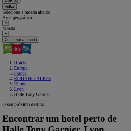
EUR
(€)
Voltar
Selecione a moeda abaixo
Área geográfica
Moeda
Confirmar a moeda
Hotels
Europa
França
RÓDANO-ALPES
Rhone
Lyon
Halle Tony Garnier
O seu próximo destino
Encontrar um hotel perto de
Halle Tony Garnier, Lyon