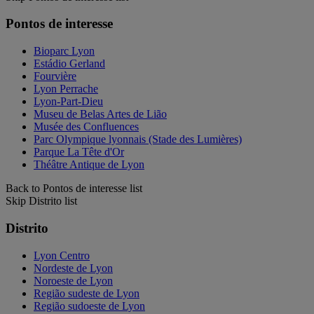
Pontos de interesse
Bioparc Lyon
Estádio Gerland
Fourvière
Lyon Perrache
Lyon-Part-Dieu
Museu de Belas Artes de Lião
Musée des Confluences
Parc Olympique lyonnais (Stade des Lumières)
Parque La Tête d'Or
Théâtre Antique de Lyon
Back to Pontos de interesse list
Skip Distrito list
Distrito
Lyon Centro
Nordeste de Lyon
Noroeste de Lyon
Região sudeste de Lyon
Região sudoeste de Lyon