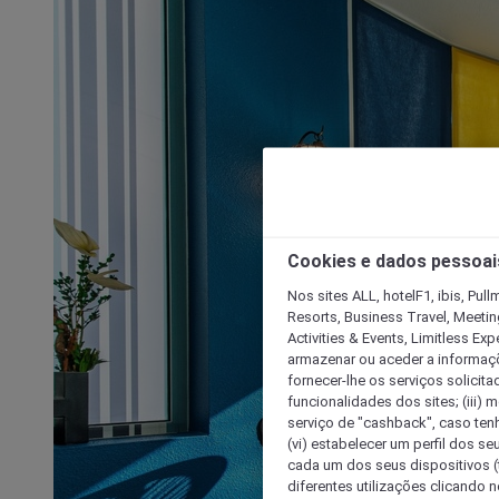
Cookies e dados pessoai
Nos sites ALL, hotelF1, ibis, Pul
Resorts, Business Travel, Meetin
Activities & Events, Limitless Ex
armazenar ou aceder a informaçõe
fornecer-lhe os serviços solicita
funcionalidades dos sites; (iii) 
serviço de "cashback", caso tenha
(vi) estabelecer um perfil dos se
cada um dos seus dispositivos (t
diferentes utilizações clicando n