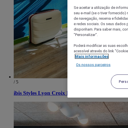
Se aceitar a utilização de inform
seu e-mail (se o tiver fornecid
de navegação, reserva e fidelidad
e redes sociais. Os seus dados
disponham. Para saber mais, con
"Personalizar".
Poderá modificar as suas escolh
acessível através do link "Cooki
Mais informações
Os nossos parceiros
Pers
/ 5
ibis Styles Lyon Croix Rousse