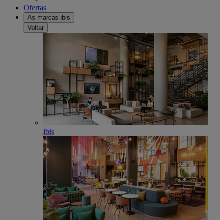
Ofertas
As marcas ibis
Voltar
ibis