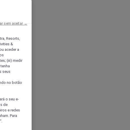
ar sem aceitar →
tra, Resorts,
vities &
ou aceder a
ços
s; (iii) medir
 tenha
os seus
s
cando no botão
ará o seu e-
os de
eiros e redes
nham. Para
".