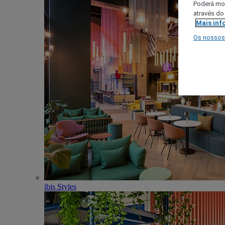
Poderá mod
através do
Mais inf
Os nossos
ibis Styles