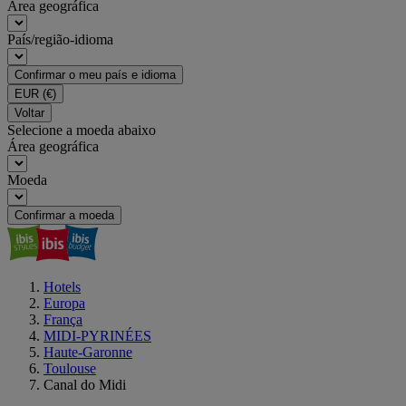
Área geográfica
País/região-idioma
Confirmar o meu país e idioma
EUR
(€)
Voltar
Selecione a moeda abaixo
Área geográfica
Moeda
Confirmar a moeda
Hotels
Europa
França
MIDI-PYRINÉES
Haute-Garonne
Toulouse
Canal do Midi