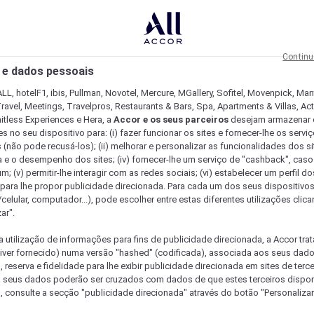
Continu
 e dados pessoais
LL, hotelF1, ibis, Pullman, Novotel, Mercure, MGallery, Sofitel, Movenpick, Man
ravel, Meetings, Travelpros, Restaurants & Bars, Spa, Apartments & Villas, Acti
mitless Experiences e Hera, a
Accor e os seus parceiros
desejam armazenar 
 no seu dispositivo para: (i) fazer funcionar os sites e fornecer-lhe os servi
 (não pode recusá-los); (ii) melhorar e personalizar as funcionalidades dos site
a e o desempenho dos sites; (iv) fornecer-lhe um serviço de "cashback", caso
m; (v) permitir-lhe interagir com as redes sociais; (vi) estabelecer um perfil d
 para lhe propor publicidade direcionada. Para cada um dos seus dispositivo
/celular, computador...), pode escolher entre estas diferentes utilizações cli
ar".
a utilização de informações para fins de publicidade direcionada, a Accor trat
 tiver fornecido) numa versão "hashed" (codificada), associada aos seus dad
 reserva e fidelidade para lhe exibir publicidade direcionada em sites de terc
s seus dados poderão ser cruzados com dados de que estes terceiros dispo
, consulte a secção "publicidade direcionada" através do botão "Personalizar