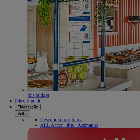
ibis budget
ibis Go get it
Fidelização
Voltar
Descubra o programa
ALL Accor+ ibis - Assinatura