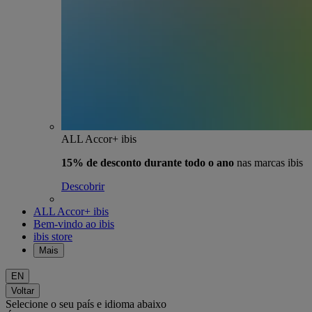
ALL Accor+ ibis
15% de desconto durante todo o ano
nas marcas ibis
Descobrir
ALL Accor+ ibis
Bem-vindo ao ibis
ibis store
Mais
EN
Voltar
Selecione o seu país e idioma abaixo