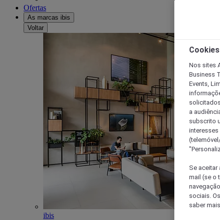
Ofertas
As marcas ibis
Voltar
Cookies
Nos sites A
Business T
Events, Li
informações
solicitados
a audiênci
subscrito u
interesses
(telemóvel
"Personaliz
Se aceitar 
mail (se o
navegação,
sociais. O
saber mais
ibis