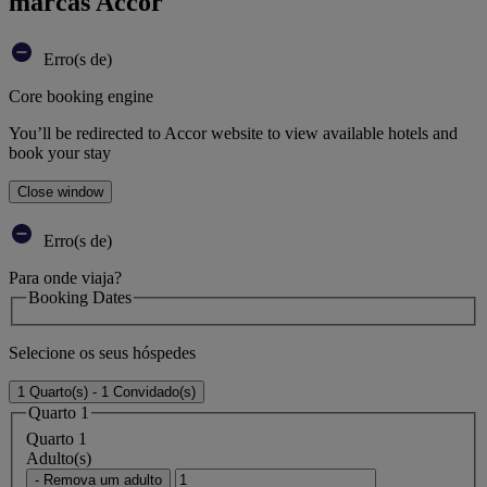
marcas Accor
Erro(s de)
Core booking engine
You’ll be redirected to Accor website to view available hotels and
book your stay
Close window
Erro(s de)
Para onde viaja?
Booking Dates
Selecione os seus hóspedes
1 Quarto(s) - 1 Convidado(s)
Quarto 1
Quarto 1
Adulto(s)
- Remova um adulto