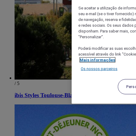
Se aceitar a utilização de inform
seu e-mail (se o tiver fornecid
de navegação, reserva e fidelidad
e redes sociais. Os seus dados
disponham. Para saber mais, con
"Personalizar".
Poderá modificar as suas escolh
acessível através do link "Cooki
Mais informações
Os nossos parceiros
/ 5
Pers
ibis Styles Toulouse-Blagnac Aéroport