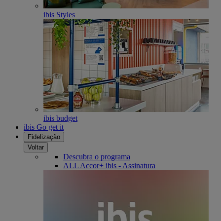
ibis Styles
ibis budget
ibis Go get it
Fidelização
Voltar
Descubra o programa
ALL Accor+ ibis - Assinatura