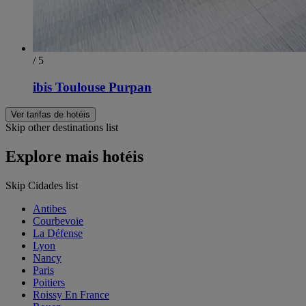
/ 5
ibis Toulouse Purpan
Ver tarifas de hotéis
Skip other destinations list
Explore mais hotéis
Skip Cidades list
Antibes
Courbevoie
La Défense
Lyon
Nancy
Paris
Poitiers
Roissy En France