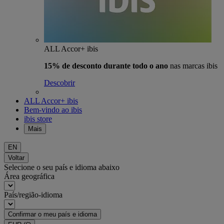
ALL Accor+ ibis
15% de desconto durante todo o ano
nas marcas ibis
Descobrir
ALL Accor+ ibis
Bem-vindo ao ibis
ibis store
Mais
EN
Voltar
Selecione o seu país e idioma abaixo
Área geográfica
País/região-idioma
Confirmar o meu país e idioma