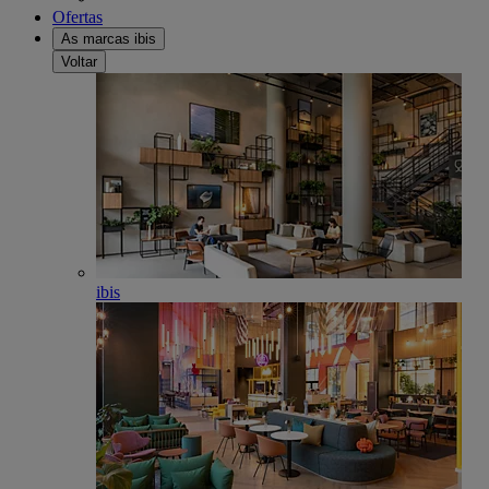
Ofertas
As marcas ibis
Voltar
ibis