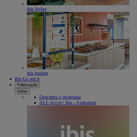
ibis Styles
ibis budget
ibis Go get it
Fidelização
Voltar
Descubra o programa
ALL Accor+ ibis - Assinatura