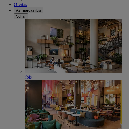
Ofertas
As marcas ibis
Voltar
ibis