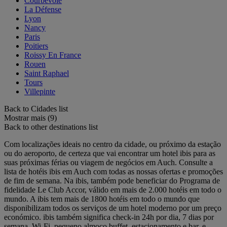
Courbevoie
La Défense
Lyon
Nancy
Paris
Poitiers
Roissy En France
Rouen
Saint Raphael
Tours
Villepinte
Back to Cidades list
Mostrar mais (9)
Back to other destinations list
Com localizações ideais no centro da cidade, ou próximo da estação
ou do aeroporto, de certeza que vai encontrar um hotel ibis para as
suas próximas férias ou viagem de negócios em Auch. Consulte a
lista de hotéis ibis em Auch com todas as nossas ofertas e promoções
de fim de semana. Na ibis, também pode beneficiar do Programa de
fidelidade Le Club Accor, válido em mais de 2.000 hotéis em todo o
mundo. A ibis tem mais de 1800 hotéis em todo o mundo que
disponibilizam todos os serviços de um hotel moderno por um preço
económico. ibis também significa check-in 24h por dia, 7 dias por
semana, Wi-Fi, pequeno almoço buffet, estacionamento e bar, e