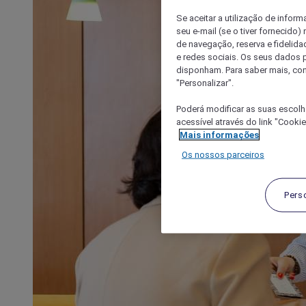
Se aceitar a utilização de inform
seu e-mail (se o tiver fornecid
de navegação, reserva e fidelidad
e redes sociais. Os seus dados
disponham. Para saber mais, con
"Personalizar".
Poderá modificar as suas escolh
acessível através do link "Cooki
Mais informações
Os nossos parceiros
Pers