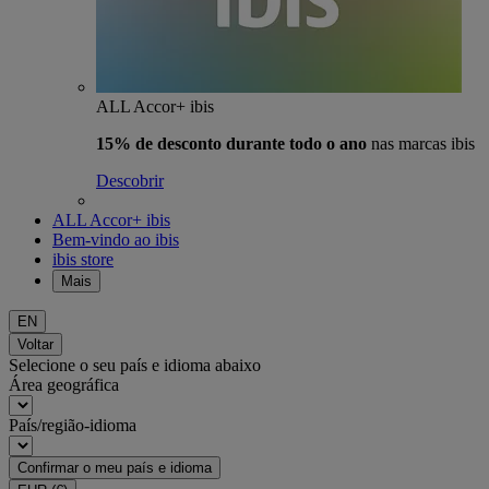
ALL Accor+ ibis
15% de desconto durante todo o ano
nas marcas ibis
Descobrir
ALL Accor+ ibis
Bem-vindo ao ibis
ibis store
Mais
EN
Voltar
Selecione o seu país e idioma abaixo
Área geográfica
País/região-idioma
Confirmar o meu país e idioma