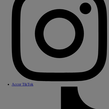
Accor TikTok