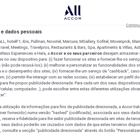
Continu
 e dados pessoais
LL, hotelF1, ibis, Pullman, Novotel, Mercure, MGallery, Sofitel, Movenpick, Man
ravel, Meetings, Travelpros, Restaurants & Bars, Spa, Apartments & Villas, Acti
mitless Experiences e Hera, a
Accor e os seus parceiros
desejam armazenar 
 no seu dispositivo para: (i) fazer funcionar os sites e fornecer-lhe os servi
 (não pode recusá-los); (ii) melhorar e personalizar as funcionalidades dos site
a e o desempenho dos sites; (iv) fornecer-lhe um serviço de "cashback", caso
m; (v) permitir-lhe interagir com as redes sociais; (vi) estabelecer um perfil d
 para lhe propor publicidade direcionada. Para cada um dos seus dispositivo
/celular, computador...), pode escolher entre estas diferentes utilizações cli
ar".
a utilização de informações para fins de publicidade direcionada, a Accor trat
 tiver fornecido) numa versão "hashed" (codificada), associada aos seus dad
 reserva e fidelidade para lhe exibir publicidade direcionada em sites de terc
s seus dados poderão ser cruzados com dados de que estes terceiros dispo
, consulte a secção "publicidade direcionada" através do botão "Personalizar