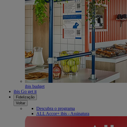
ibis budget
ibis Go get it
Fidelização
Voltar
Descubra o programa
ALL Accor+ ibis - Assinatura