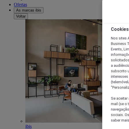
Ofertas
As marcas ibis
Voltar
Cookies
Nos sites A
Business T
Events, Li
informações
solicitados
a audiênci
subscrito u
interesses
(telemóvel
"Personaliz
Se aceitar 
mail (se o
navegação,
sociais. O
saber mais
ibis