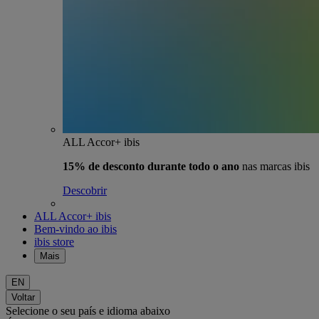
ALL Accor+ ibis
15% de desconto durante todo o ano
nas marcas ibis
Descobrir
ALL Accor+ ibis
Bem-vindo ao ibis
ibis store
Mais
EN
Voltar
Selecione o seu país e idioma abaixo