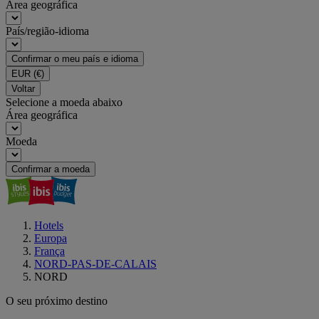
Área geográfica
País/região-idioma
Confirmar o meu país e idioma
EUR
(€)
Voltar
Selecione a moeda abaixo
Área geográfica
Moeda
Confirmar a moeda
Hotels
Europa
França
NORD-PAS-DE-CALAIS
NORD
O seu próximo destino