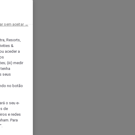
ar sem aceitar →
tra, Resorts,
vities &
ou aceder a
ços
s; (iii) medir
 tenha
os seus
s
cando no botão
ará o seu e-
os de
eiros e redes
nham. Para
".