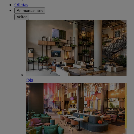
Ofertas
As marcas ibis
Voltar
ibis