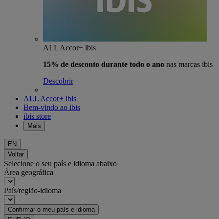
ALL Accor+ ibis
15% de desconto durante todo o ano
nas marcas ibis
Descobrir
ALL Accor+ ibis
Bem-vindo ao ibis
ibis store
Mais
EN
Voltar
Selecione o seu país e idioma abaixo
Área geográfica
País/região-idioma
Confirmar o meu país e idioma