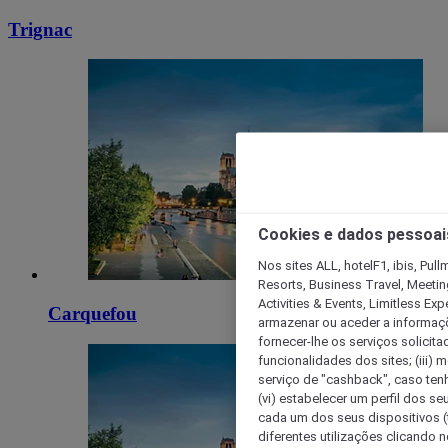
Trignac
Cookies e dados pessoai
Nos sites ALL, hotelF1, ibis, Pul
Resorts, Business Travel, Meetin
Activities & Events, Limitless Ex
Carquefou
armazenar ou aceder a informaçõe
fornecer-lhe os serviços solicita
funcionalidades dos sites; (iii) 
serviço de "cashback", caso tenha
(vi) estabelecer um perfil dos se
cada um dos seus dispositivos (t
diferentes utilizações clicando n