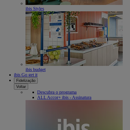
ibis Styles
ibis budget
ibis Go get it
Fidelização
Voltar
Descubra o programa
ALL Accor+ ibis - Assinatura