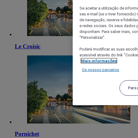
Se aceitar a utilização de inform
seu e-mail (se o tiver fornecid
de navegação, reserva e fidelidad
e redes sociais. Os seus dados
disponham. Para saber mais, con
"Personalizar".
Le Croisic
Poderá modificar as suas escolh
acessível através do link "Cooki
Mais informações
Os nossos parceiros
Pers
Pornichet