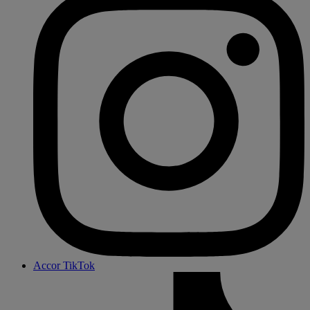
Accor TikTok