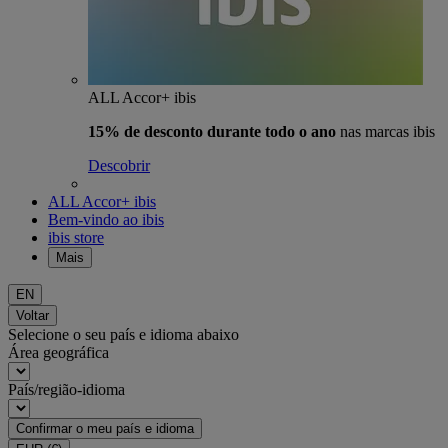
ALL Accor+ ibis
15% de desconto durante todo o ano
nas marcas ibis
Descobrir
ALL Accor+ ibis
Bem-vindo ao ibis
ibis store
Mais
EN
Voltar
Selecione o seu país e idioma abaixo
Área geográfica
País/região-idioma
Confirmar o meu país e idioma