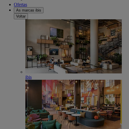
Ofertas
As marcas ibis
Voltar
ibis