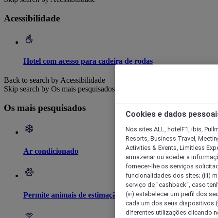
Acessibilidade
Hotel com acesso para cadeira de rodas
Back to search by Acessibilidade
Skip search by Os mais pesquisados
Os mais pesquisados
Cookies e dados pessoai
Nos sites ALL, hotelF1, ibis, Pul
Resorts, Business Travel, Meetin
Activities & Events, Limitless Ex
Ar condicionado
armazenar ou aceder a informaçõe
fornecer-lhe os serviços solicita
funcionalidades dos sites; (iii) 
serviço de "cashback", caso tenha
(vi) estabelecer um perfil dos se
Permite animais de estimação
cada um dos seus dispositivos (t
diferentes utilizações clicando n