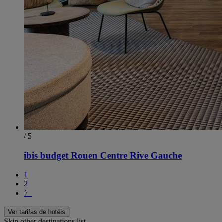
/ 5
ibis budget Rouen Centre Rive Gauche
1
2
〉
Ver tarifas de hotéis
Skip other destinations list