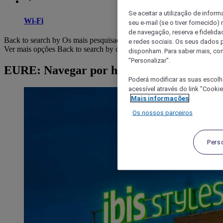
Se aceitar a utilização de inform
Wi-Fi
seu e-mail (se o tiver fornecid
de navegação, reserva e fidelidad
Back to search by Os mais pesquisados
e redes sociais. Os seus dados
Ver mais opções
Back to search by categories
disponham. Para saber mais, con
"Personalizar".
EURE: Navegar por hotéis
Poderá modificar as suas escolh
acessível através do link "Cooki
Mais informações
Os nossos parceiros
Pers