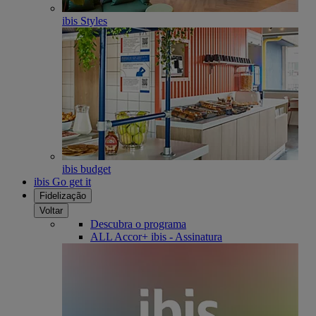
ibis Styles
ibis budget
ibis Go get it
Fidelização
Voltar
Descubra o programa
ALL Accor+ ibis - Assinatura