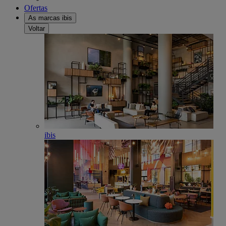
Ofertas
As marcas ibis
Voltar
ibis