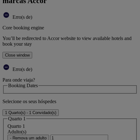
marcas Accor
Erro(s de)
Core booking engine
You’ll be redirected to Accor website to view available hotels and
book your stay
Close window
Erro(s de)
Para onde viaja?
Booking Dates
Selecione os seus hóspedes
1 Quarto(s) - 1 Convidado(s)
Quarto 1
Quarto 1
Adulto(s)
- Remova um adulto