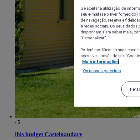
Se aceitar a utilização de inform
seu e-mail (se o tiver fornecid
de navegação, reserva e fidelidad
e redes sociais. Os seus dados
disponham. Para saber mais, con
"Personalizar".
Poderá modificar as suas escolh
acessível através do link "Cooki
Mais informações
Os nossos parceiros
Pers
/ 5
ibis budget Castelnaudary