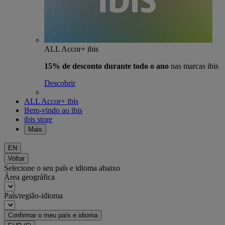
ALL Accor+ ibis
15% de desconto durante todo o ano
nas marcas ibis
Descobrir
ALL Accor+ ibis
Bem-vindo ao ibis
ibis store
Mais
EN
Voltar
Selecione o seu país e idioma abaixo
Área geográfica
País/região-idioma
Confirmar o meu país e idioma