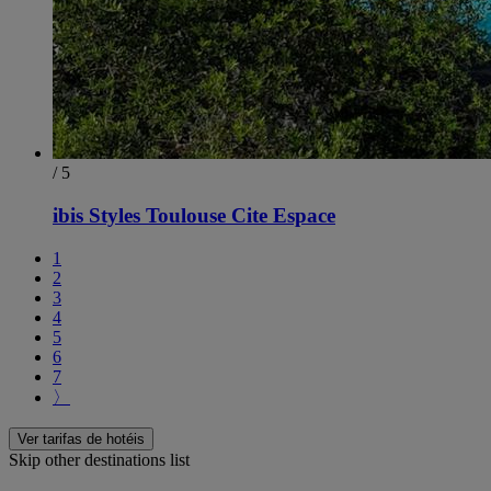
/ 5
ibis Styles Toulouse Cite Espace
1
2
3
4
5
6
7
〉
Ver tarifas de hotéis
Skip other destinations list