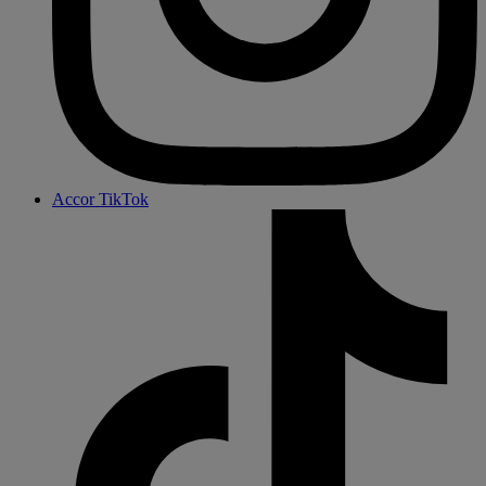
Accor TikTok