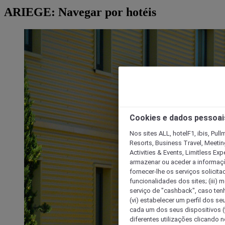
ARIEGE: Navegar por hotéis
Cookies e dados pessoai
Nos sites ALL, hotelF1, ibis, Pul
Resorts, Business Travel, Meetin
Activities & Events, Limitless Ex
armazenar ou aceder a informaçõe
fornecer-lhe os serviços solicita
funcionalidades dos sites; (iii) 
serviço de "cashback", caso tenha
(vi) estabelecer um perfil dos se
cada um dos seus dispositivos (t
diferentes utilizações clicando n