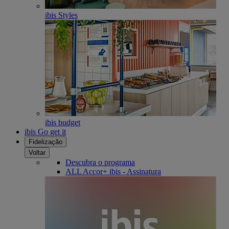
ibis Styles
ibis budget
ibis Go get it
Fidelização
Voltar
Descubra o programa
ALL Accor+ ibis - Assinatura