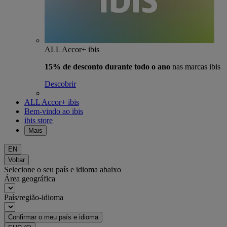
ALL Accor+ ibis
15% de desconto durante todo o ano
nas marcas ibis
Descobrir
ALL Accor+ ibis
Bem-vindo ao ibis
ibis store
Mais
EN
Voltar
Selecione o seu país e idioma abaixo
Área geográfica
País/região-idioma
Confirmar o meu país e idioma