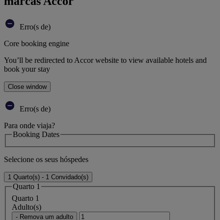
marcas Accor
Erro(s de)
Core booking engine
You’ll be redirected to Accor website to view available hotels and
book your stay
Close window
Erro(s de)
Para onde viaja?
Booking Dates
Selecione os seus hóspedes
1 Quarto(s) - 1 Convidado(s)
Quarto 1
Quarto 1
Adulto(s)
- Remova um adulto