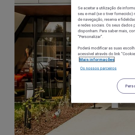
Se aceitar a utilização de inform
seu e-mail (se o tiver fornecid
de navegação, reserva e fidelidad
e redes sociais. Os seus dados
disponham. Para saber mais, con
"Personalizar".
Poderá modificar as suas escolh
acessível através do link "Cooki
Mais informações
Os nossos parceiros
Pers