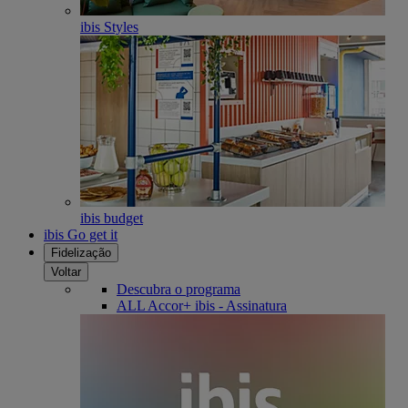
ibis Styles
ibis budget
ibis Go get it
Fidelização
Voltar
Descubra o programa
ALL Accor+ ibis - Assinatura