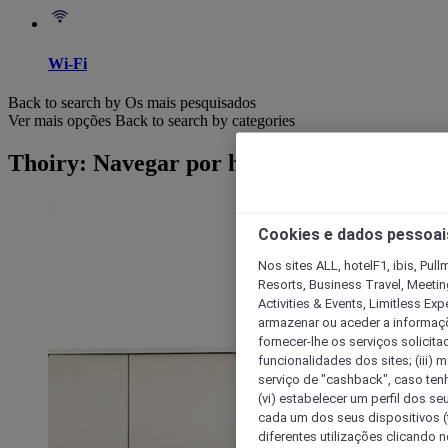
Wi-Fi
Back to search by Os mais pesquisados
Ver mais opções
Back to search by categories
Thoiry: Navegar por hotéis
Cookies e dados pessoai
Nos sites ALL, hotelF1, ibis, Pul
Resorts, Business Travel, Meetin
Activities & Events, Limitless Ex
armazenar ou aceder a informaçõe
fornecer-lhe os serviços solicita
funcionalidades dos sites; (iii) 
serviço de "cashback", caso tenha
(vi) estabelecer um perfil dos se
cada um dos seus dispositivos (t
diferentes utilizações clicando n