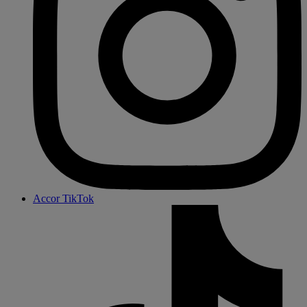
Accor TikTok