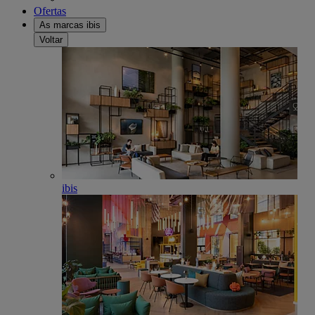
Ofertas
As marcas ibis
Voltar
ibis