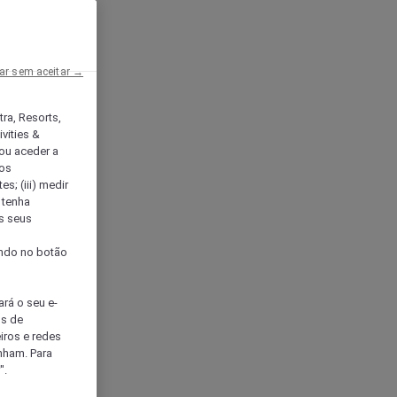
ar sem aceitar →
tra, Resorts,
vities &
ou aceder a
ços
s; (iii) medir
 tenha
os seus
s
cando no botão
ará o seu e-
os de
eiros e redes
nham. Para
".