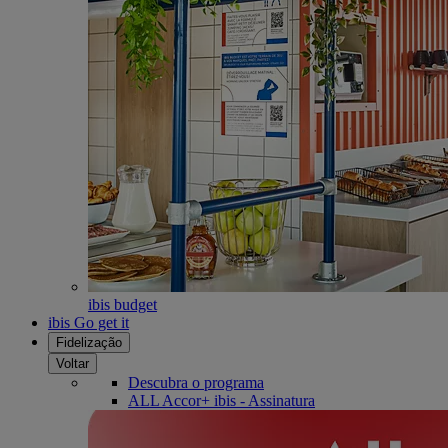
ibis budget
ibis Go get it
Fidelização
Voltar
Descubra o programa
ALL Accor+ ibis - Assinatura