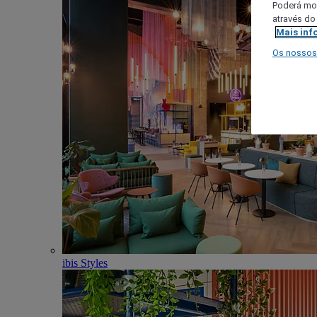
Poderá mod
através do
Mais inf
Os nossos
ibis Styles