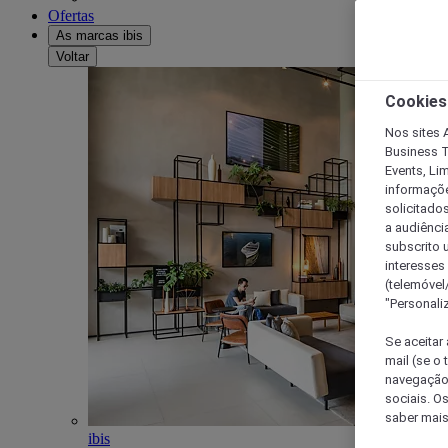
Ofertas
As marcas ibis
Voltar
Cookies
Nos sites A
Business T
Events, Li
informações
solicitados
a audiênci
subscrito u
interesses
(telemóvel
"Personaliz
Se aceitar 
mail (se o
navegação,
sociais. O
saber mais
ibis