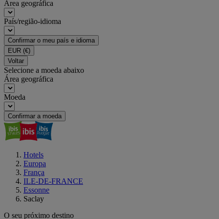
Área geográfica
País/região-idioma
Confirmar o meu país e idioma
EUR
(€)
Voltar
Selecione a moeda abaixo
Área geográfica
Moeda
Confirmar a moeda
Hotels
Europa
França
ILE-DE-FRANCE
Essonne
Saclay
O seu próximo destino