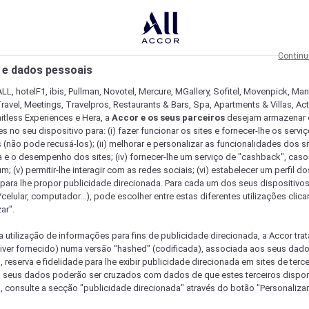
Continu
 e dados pessoais
LL, hotelF1, ibis, Pullman, Novotel, Mercure, MGallery, Sofitel, Movenpick, Man
ravel, Meetings, Travelpros, Restaurants & Bars, Spa, Apartments & Villas, Acti
mitless Experiences e Hera, a
Accor e os seus parceiros
desejam armazenar 
 no seu dispositivo para: (i) fazer funcionar os sites e fornecer-lhe os servi
 (não pode recusá-los); (ii) melhorar e personalizar as funcionalidades dos site
a e o desempenho dos sites; (iv) fornecer-lhe um serviço de "cashback", caso
m; (v) permitir-lhe interagir com as redes sociais; (vi) estabelecer um perfil d
 para lhe propor publicidade direcionada. Para cada um dos seus dispositivo
/celular, computador...), pode escolher entre estas diferentes utilizações cli
ar".
a utilização de informações para fins de publicidade direcionada, a Accor trat
 tiver fornecido) numa versão "hashed" (codificada), associada aos seus dad
 reserva e fidelidade para lhe exibir publicidade direcionada em sites de terc
s seus dados poderão ser cruzados com dados de que estes terceiros dispo
, consulte a secção "publicidade direcionada" através do botão "Personalizar