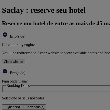
Saclay : reserve seu hotel
Reserve um hotel de entre as mais de 45 m
Erro(s de)
Core booking engine
You’ll be redirected to Accor website to view available hotels and bo
Close window
Erro(s de)
Para onde viaja?
Booking Dates
Selecione os seus hóspedes
1 Quarto(s) - 1 Convidado(s)