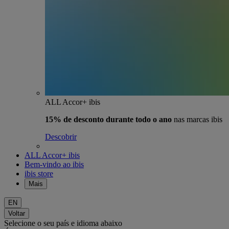
ALL Accor+ ibis
15% de desconto durante todo o ano
nas marcas ibis
Descobrir
ALL Accor+ ibis
Bem-vindo ao ibis
ibis store
Mais
EN
Voltar
Selecione o seu país e idioma abaixo