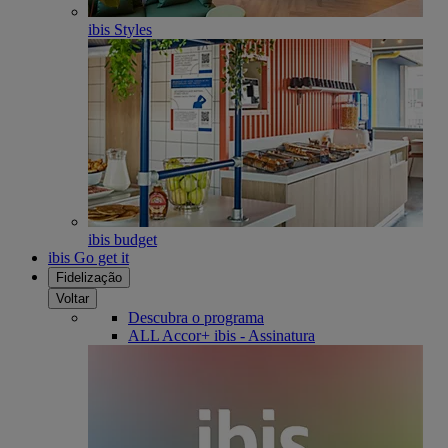
ibis Styles
ibis budget
ibis Go get it
Fidelização
Voltar
Descubra o programa
ALL Accor+ ibis - Assinatura