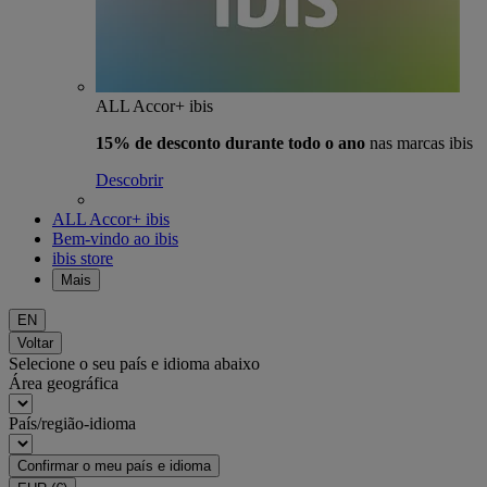
ALL Accor+ ibis
15% de desconto durante todo o ano
nas marcas ibis
Descobrir
ALL Accor+ ibis
Bem-vindo ao ibis
ibis store
Mais
EN
Voltar
Selecione o seu país e idioma abaixo
Área geográfica
País/região-idioma
Confirmar o meu país e idioma