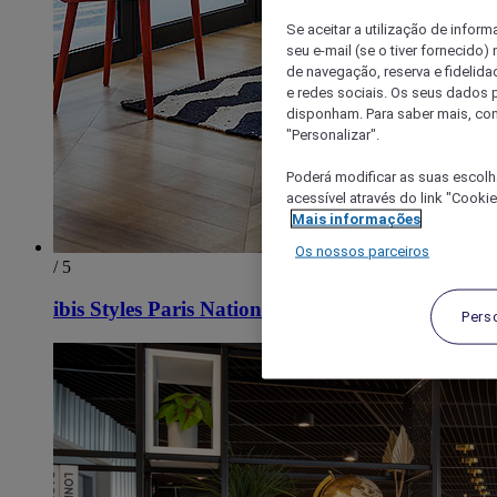
Se aceitar a utilização de inform
seu e-mail (se o tiver fornecid
de navegação, reserva e fidelidad
e redes sociais. Os seus dados
disponham. Para saber mais, con
"Personalizar".
Poderá modificar as suas escolh
acessível através do link "Cooki
Mais informações
Os nossos parceiros
/ 5
ibis Styles Paris Nation Porte de Montreuil
Pers