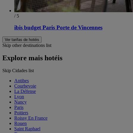
/ 5
ibis budget Paris Porte de Vincennes
Ver tarifas de hotéis
Skip other destinations list
Explore mais hotéis
Skip Cidades list
Antibes
Courbevoie
La Défense
Lyon
Nancy
Paris
Poitiers
Roissy En France
Rouen
Saint Raphael