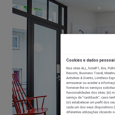
Cookies e dados pessoai
Nos sites ALL, hotelF1, ibis, Pul
Resorts, Business Travel, Meetin
Activities & Events, Limitless Ex
armazenar ou aceder a informaçõe
fornecer-lhe os serviços solicita
funcionalidades dos sites; (iii) 
serviço de "cashback", caso tenha
(vi) estabelecer um perfil dos se
cada um dos seus dispositivos (t
diferentes utilizações clicando n