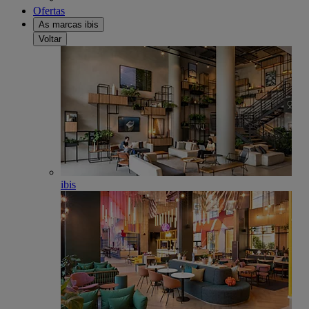
Ofertas
As marcas ibis
Voltar
ibis