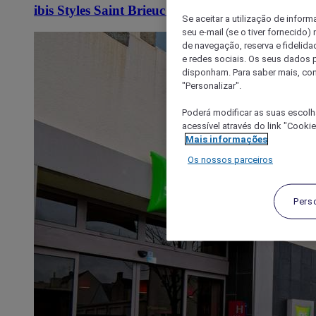
ibis Styles Saint Brieuc Plerin
Se aceitar a utilização de inform
seu e-mail (se o tiver fornecid
de navegação, reserva e fidelidad
e redes sociais. Os seus dados
disponham. Para saber mais, con
"Personalizar".
Poderá modificar as suas escolh
acessível através do link "Cooki
Mais informações
Os nossos parceiros
Pers