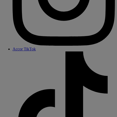
Accor TikTok