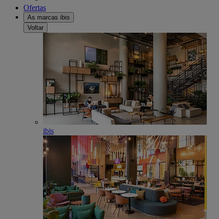
Ofertas
As marcas ibis
Voltar
ibis