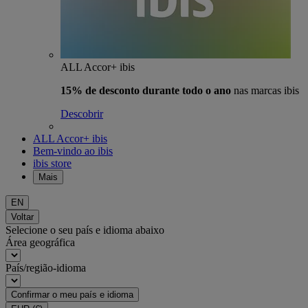
ALL Accor+ ibis
15% de desconto durante todo o ano
nas marcas ibis
Descobrir
ALL Accor+ ibis
Bem-vindo ao ibis
ibis store
Mais
EN
Voltar
Selecione o seu país e idioma abaixo
Área geográfica
País/região-idioma
Confirmar o meu país e idioma