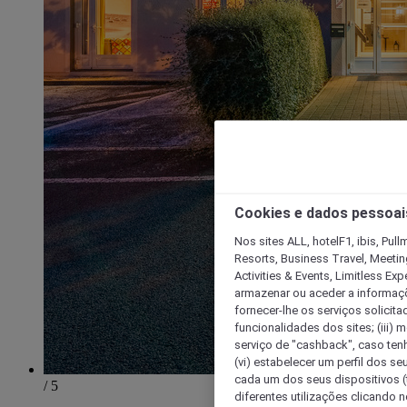
Cookies e dados pessoai
Nos sites ALL, hotelF1, ibis, Pul
Resorts, Business Travel, Meetin
Activities & Events, Limitless Ex
armazenar ou aceder a informaçõe
fornecer-lhe os serviços solicita
funcionalidades dos sites; (iii) 
serviço de "cashback", caso tenha
(vi) estabelecer um perfil dos se
cada um dos seus dispositivos (t
/ 5
diferentes utilizações clicando n