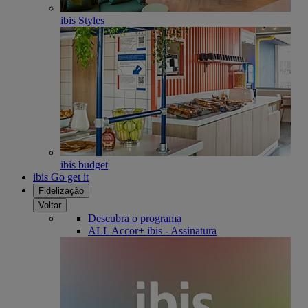
ibis Styles
ibis budget
ibis Go get it
Fidelização
Voltar
Descubra o programa
ALL Accor+ ibis - Assinatura