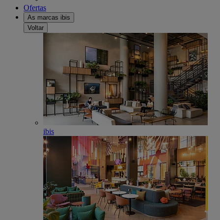
Ofertas
As marcas ibis
Voltar
ibis