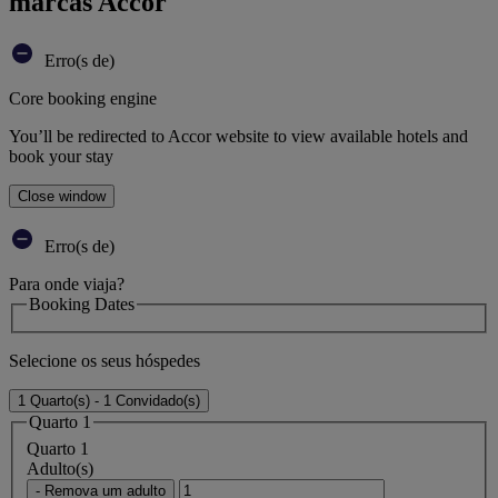
marcas Accor
Erro(s de)
Core booking engine
You’ll be redirected to Accor website to view available hotels and
book your stay
Close window
Erro(s de)
Para onde viaja?
Booking Dates
Selecione os seus hóspedes
1 Quarto(s) - 1 Convidado(s)
Quarto 1
Quarto 1
Adulto(s)
- Remova um adulto