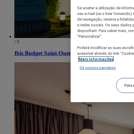
Se aceitar a utilização de inform
seu e-mail (se o tiver fornecid
de navegação, reserva e fidelidad
e redes sociais. Os seus dados
disponham. Para saber mais, con
"Personalizar".
/ 5
Poderá modificar as suas escolh
Ibis Budget Saint-Ouen-l'Aumône
acessível através do link "Cooki
Mais informações
Os nossos parceiros
Pers