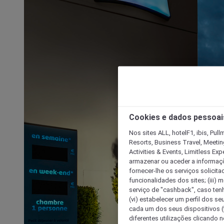
Cookies e dados pessoai
Nos sites ALL, hotelF1, ibis, Pul
Resorts, Business Travel, Meetin
Activities & Events, Limitless Ex
armazenar ou aceder a informaçõe
fornecer-lhe os serviços solicita
funcionalidades dos sites; (iii) 
serviço de "cashback", caso tenha
(vi) estabelecer um perfil dos se
cada um dos seus dispositivos (t
diferentes utilizações clicando n