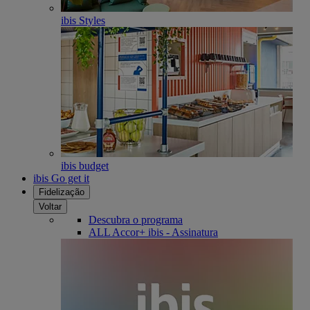
ibis Styles
ibis budget
ibis Go get it
Fidelização
Voltar
Descubra o programa
ALL Accor+ ibis - Assinatura