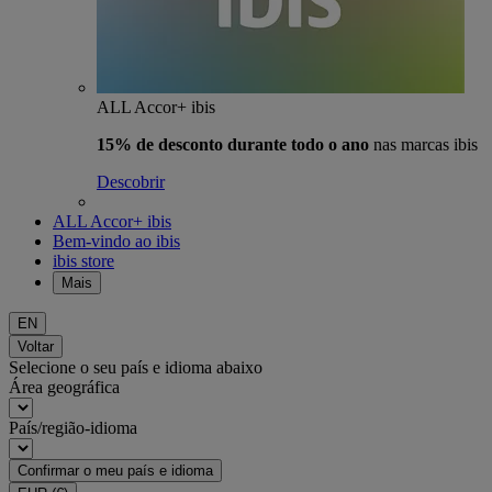
ALL Accor+ ibis
15% de desconto durante todo o ano
nas marcas ibis
Descobrir
ALL Accor+ ibis
Bem-vindo ao ibis
ibis store
Mais
EN
Voltar
Selecione o seu país e idioma abaixo
Área geográfica
País/região-idioma
Confirmar o meu país e idioma