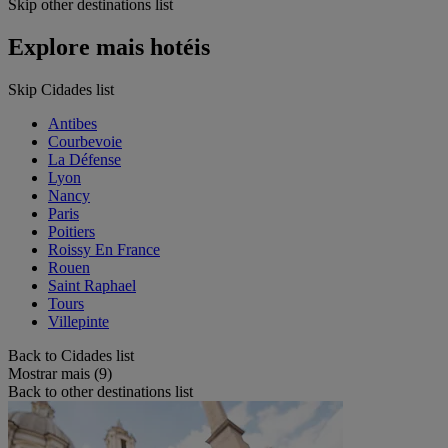
Skip other destinations list
Explore mais hotéis
Skip Cidades list
Antibes
Courbevoie
La Défense
Lyon
Nancy
Paris
Poitiers
Roissy En France
Rouen
Saint Raphael
Tours
Villepinte
Back to Cidades list
Mostrar mais (9)
Back to other destinations list