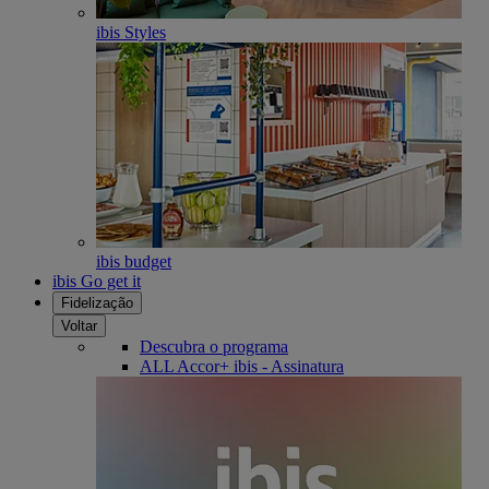
ibis Styles
ibis budget
ibis Go get it
Fidelização
Voltar
Descubra o programa
ALL Accor+ ibis - Assinatura