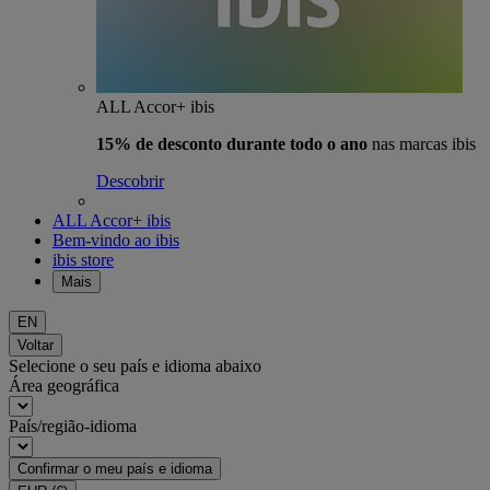
ALL Accor+ ibis
15% de desconto durante todo o ano
nas marcas ibis
Descobrir
ALL Accor+ ibis
Bem-vindo ao ibis
ibis store
Mais
EN
Voltar
Selecione o seu país e idioma abaixo
Área geográfica
País/região-idioma
Confirmar o meu país e idioma