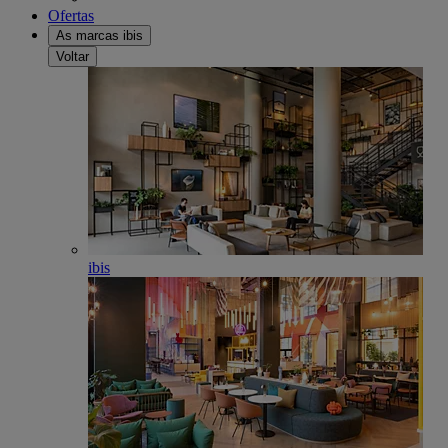
Ofertas
As marcas ibis
Voltar
ibis