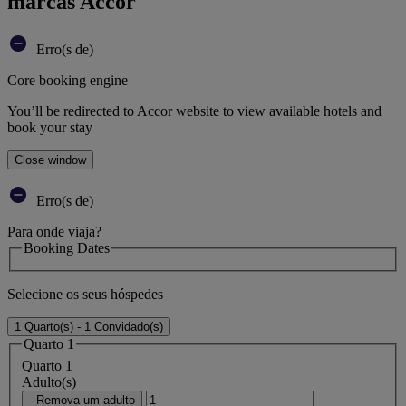
marcas Accor
Erro(s de)
Core booking engine
You’ll be redirected to Accor website to view available hotels and
book your stay
Close window
Erro(s de)
Para onde viaja?
Booking Dates
Selecione os seus hóspedes
1 Quarto(s) - 1 Convidado(s)
Quarto 1
Quarto 1
Adulto(s)
- Remova um adulto