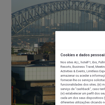
Cookies e dados pessoai
Nos sites ALL, hotelF1, ibis, Pul
Resorts, Business Travel, Meetin
Activities & Events, Limitless Ex
armazenar ou aceder a informaçõe
fornecer-lhe os serviços solicita
funcionalidades dos sites; (iii) 
serviço de "cashback", caso tenha
(vi) estabelecer um perfil dos se
cada um dos seus dispositivos (t
diferentes utilizações clicando n