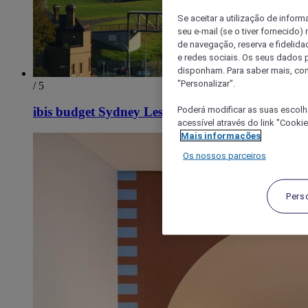
Se aceitar a utilização de inform
seu e-mail (se o tiver fornecid
de navegação, reserva e fidelidad
e redes sociais. Os seus dados
disponham. Para saber mais, con
"Personalizar".
/ 5
Poderá modificar as suas escolh
ibis budget Sydney Leste
acessível através do link "Cooki
Mais informações
Os nossos parceiros
Pers