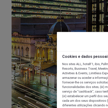
Cookies e dados pessoai
Nos sites ALL, hotelF1, ibis, Pul
Resorts, Business Travel, Meetin
Activities & Events, Limitless Ex
armazenar ou aceder a informaçõe
fornecer-lhe os serviços solicita
funcionalidades dos sites; (iii) 
serviço de "cashback", caso tenha
(vi) estabelecer um perfil dos se
cada um dos seus dispositivos (t
diferentes utilizações clicando n