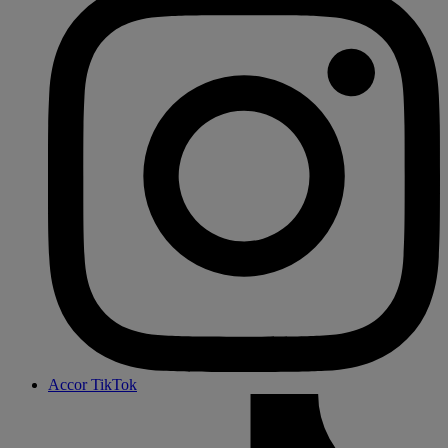
Accor TikTok