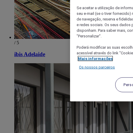
Se aceitar a utilização de inform
seu e-mail (se o tiver fornecid
de navegação, reserva e fidelidad
e redes sociais. Os seus dados
disponham. Para saber mais, con
"Personalizar".
/ 5
Poderá modificar as suas escolh
acessível através do link "Cooki
ibis Adelaide
Mais informações
Os nossos parceiros
Pers