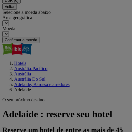
EUR
(€)
Voltar
Selecione a moeda abaixo
Área geográfica
Moeda
Confirmar a moeda
Hotels
Austrália-Pacífico
Austrália
Austrália Do Sul
Adelaide, Barossa e arredores
Adelaide
O seu próximo destino
Adelaide : reserve seu hotel
Reserve um hotel de entre as mais de 45