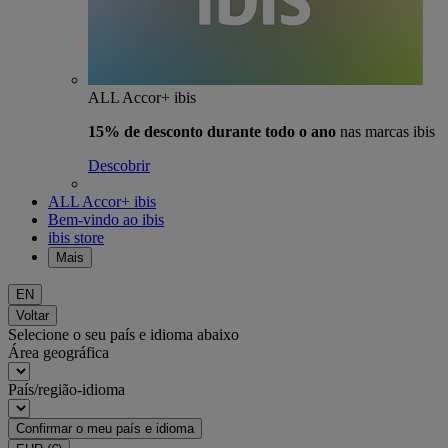
ALL Accor+ ibis
15% de desconto durante todo o ano
nas marcas ibis
Descobrir
ALL Accor+ ibis
Bem-vindo ao ibis
ibis store
Mais
EN
Voltar
Selecione o seu país e idioma abaixo
Área geográfica
País/região-idioma
Confirmar o meu país e idioma