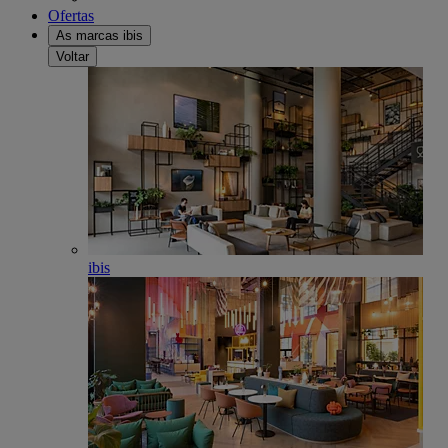
Ofertas
As marcas ibis
Voltar
ibis