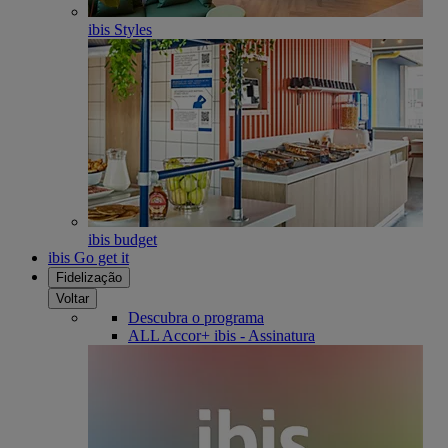
ibis Styles
ibis budget
ibis Go get it
Fidelização
Voltar
Descubra o programa
ALL Accor+ ibis - Assinatura