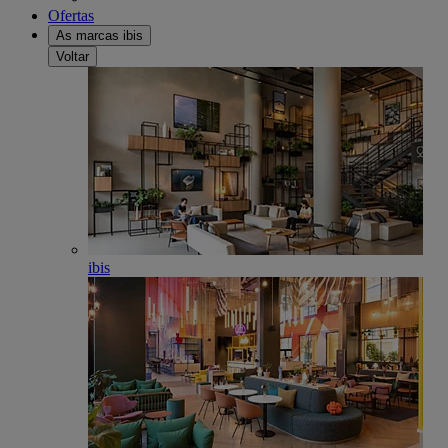
Ofertas
As marcas ibis
Voltar
ibis