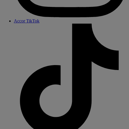
Accor TikTok