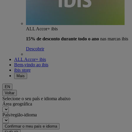
ALL Accor+ ibis
15% de desconto durante todo o ano
nas marcas ibis
Descobrir
ALL Accor+ ibis
Bem-vindo ao ibis
ibis store
Mais
EN
Voltar
Selecione o seu país e idioma abaixo
Área geográfica
País/região-idioma
Confirmar o meu país e idioma