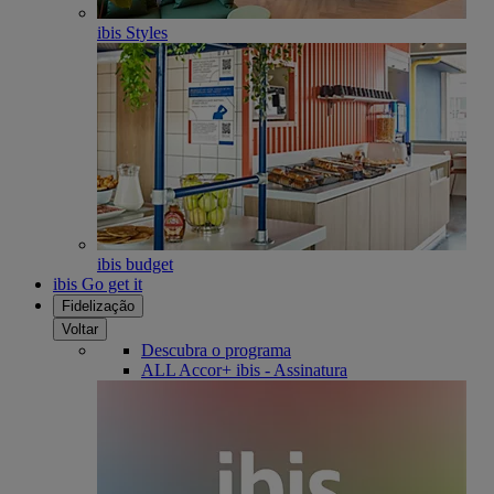
ibis Styles
ibis budget
ibis Go get it
Fidelização
Voltar
Descubra o programa
ALL Accor+ ibis - Assinatura