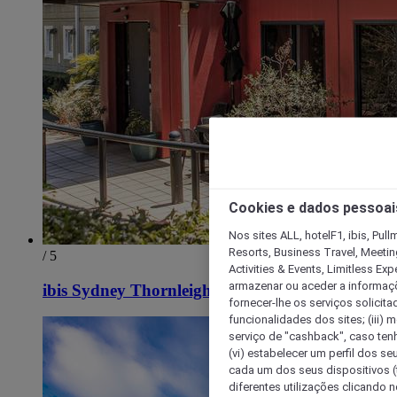
Cookies e dados pessoai
Nos sites ALL, hotelF1, ibis, Pul
Resorts, Business Travel, Meetin
/ 5
Activities & Events, Limitless Ex
armazenar ou aceder a informaçõe
ibis Sydney Thornleigh
fornecer-lhe os serviços solicita
funcionalidades dos sites; (iii) 
serviço de "cashback", caso tenha
(vi) estabelecer um perfil dos se
cada um dos seus dispositivos (t
diferentes utilizações clicando n