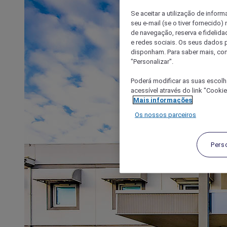
Se aceitar a utilização de inform
seu e-mail (se o tiver fornecid
de navegação, reserva e fidelidad
e redes sociais. Os seus dados
disponham. Para saber mais, con
"Personalizar".
Poderá modificar as suas escolh
acessível através do link "Cooki
Mais informações
Os nossos parceiros
Pers