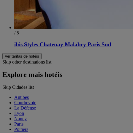
/ 5
ibis Styles Chatenay Malabry Paris Sud
Ver tarifas de hotéis
Skip other destinations list
Explore mais hotéis
Skip Cidades list
Antibes
Courbevoie
La Défense
Lyon
Nancy
Paris
Poitiers