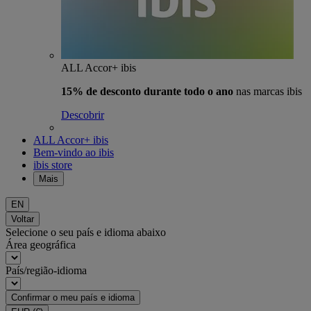
ALL Accor+ ibis
15% de desconto durante todo o ano
nas marcas ibis
Descobrir
ALL Accor+ ibis
Bem-vindo ao ibis
ibis store
Mais
EN
Voltar
Selecione o seu país e idioma abaixo
Área geográfica
País/região-idioma
Confirmar o meu país e idioma