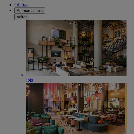
Ofertas
As marcas ibis
Voltar
ibis