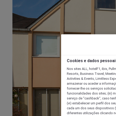
Cookies e dados pessoai
Nos sites ALL, hotelF1, ibis, Pul
Resorts, Business Travel, Meetin
Activities & Events, Limitless Ex
armazenar ou aceder a informaçõe
fornecer-lhe os serviços solicita
funcionalidades dos sites; (iii) 
serviço de "cashback", caso tenha
(vi) estabelecer um perfil dos se
cada um dos seus dispositivos (t
diferentes utilizações clicando n