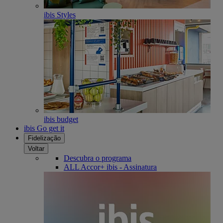
ibis Styles
ibis budget
ibis Go get it
Fidelização
Voltar
Descubra o programa
ALL Accor+ ibis - Assinatura