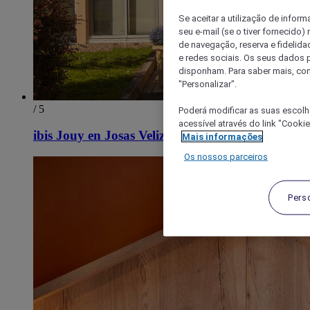
Se aceitar a utilização de inform
seu e-mail (se o tiver fornecid
de navegação, reserva e fidelidad
e redes sociais. Os seus dados
disponham. Para saber mais, con
"Personalizar".
/ 5
Poderá modificar as suas escolh
acessível através do link "Cooki
ibis Jouy en Josas Velizy
Mais informações
Os nossos parceiros
Pers