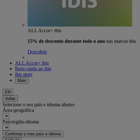
ALL Accor+ ibis
15% de desconto durante todo o ano
nas marcas ibis
Descobrir
ALL Accor+ ibis
Bem-vindo ao ibis
ibis store
Mais
EN
Voltar
Selecione o seu país e idioma abaixo
Área geográfica
País/região-idioma
Confirmar o meu país e idioma