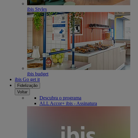
ibis Styles
ibis budget
ibis Go get it
Fidelização
Voltar
Descubra o programa
ALL Accor+ ibis - Assinatura