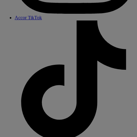
Accor TikTok