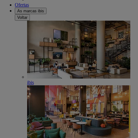
Ofertas
As marcas ibis
Voltar
ibis