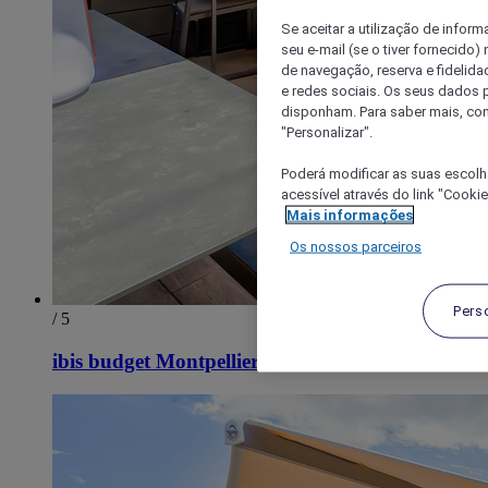
Se aceitar a utilização de inform
seu e-mail (se o tiver fornecid
de navegação, reserva e fidelidad
e redes sociais. Os seus dados
disponham. Para saber mais, con
"Personalizar".
Poderá modificar as suas escolh
acessível através do link "Cooki
Mais informações
Os nossos parceiros
Pers
/ 5
ibis budget Montpellier Sud Près d'Arènes