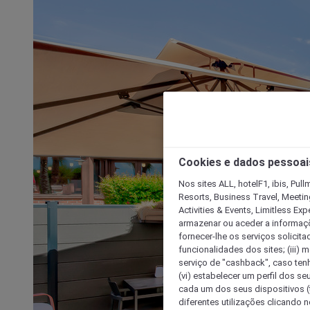
Cookies e dados pessoai
Nos sites ALL, hotelF1, ibis, Pul
Resorts, Business Travel, Meetin
Activities & Events, Limitless Ex
armazenar ou aceder a informaçõe
fornecer-lhe os serviços solicita
funcionalidades dos sites; (iii) 
serviço de "cashback", caso tenha
(vi) estabelecer um perfil dos se
cada um dos seus dispositivos (t
diferentes utilizações clicando n