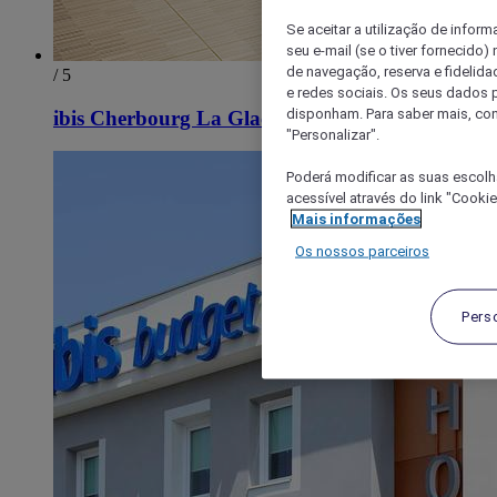
Se aceitar a utilização de inform
seu e-mail (se o tiver fornecid
de navegação, reserva e fidelidad
/ 5
e redes sociais. Os seus dados
disponham. Para saber mais, con
ibis Cherbourg La Glacerie
"Personalizar".
Poderá modificar as suas escolh
acessível através do link "Cooki
Mais informações
Os nossos parceiros
Pers