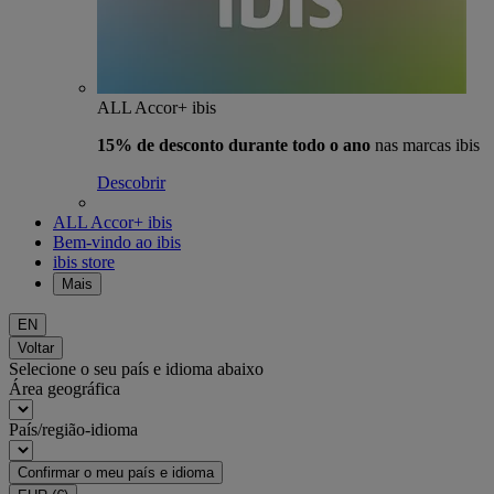
ALL Accor+ ibis
15% de desconto durante todo o ano
nas marcas ibis
Descobrir
ALL Accor+ ibis
Bem-vindo ao ibis
ibis store
Mais
EN
Voltar
Selecione o seu país e idioma abaixo
Área geográfica
País/região-idioma
Confirmar o meu país e idioma