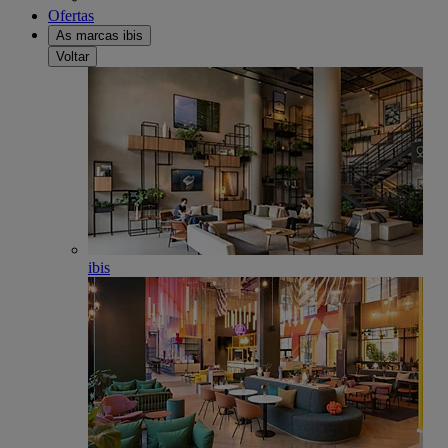
Ofertas
As marcas ibis
Voltar
ibis