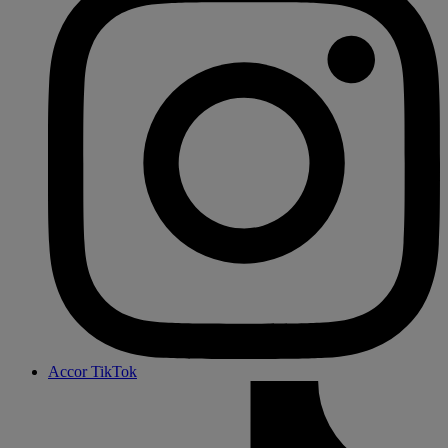
Accor TikTok