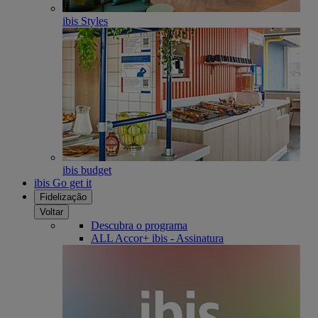
ibis Styles
ibis budget
ibis Go get it
Fidelização
Voltar
Descubra o programa
ALL Accor+ ibis - Assinatura