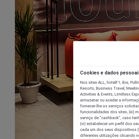
Cookies e dados pessoai
Nos sites ALL, hotelF1, ibis, Pul
Resorts, Business Travel, Meetin
Activities & Events, Limitless Ex
armazenar ou aceder a informaçõe
fornecer-lhe os serviços solicita
funcionalidades dos sites; (iii) 
serviço de "cashback", caso tenha
(vi) estabelecer um perfil dos se
cada um dos seus dispositivos (t
diferentes utilizações clicando n