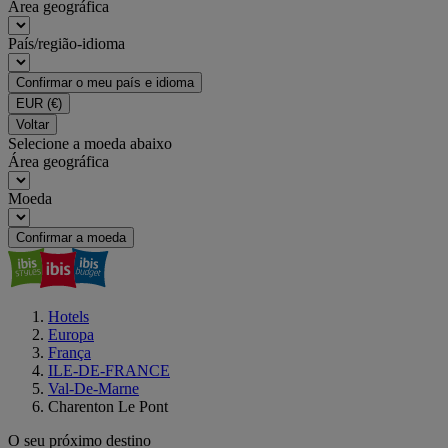
Área geográfica
País/região-idioma
Confirmar o meu país e idioma
EUR
(€)
Voltar
Selecione a moeda abaixo
Área geográfica
Moeda
Confirmar a moeda
Hotels
Europa
França
ILE-DE-FRANCE
Val-De-Marne
Charenton Le Pont
O seu próximo destino