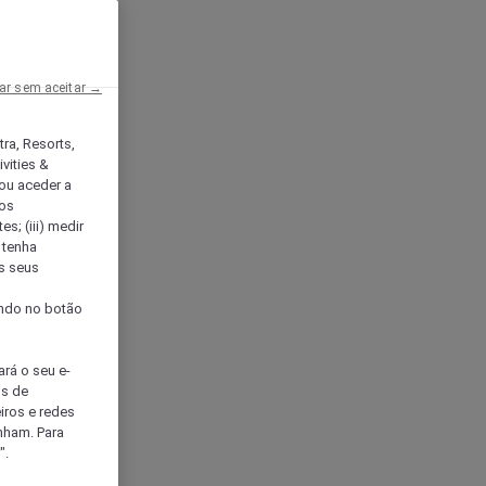
ar sem aceitar →
tra, Resorts,
vities &
ou aceder a
ços
s; (iii) medir
 tenha
os seus
s
cando no botão
ará o seu e-
os de
eiros e redes
nham. Para
".