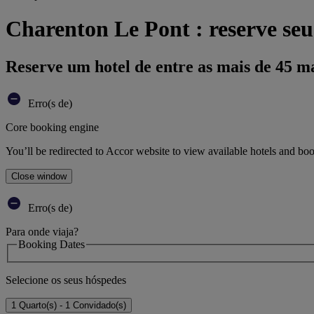
Charenton Le Pont : reserve seu
Reserve um hotel de entre as mais de 45 m
Erro(s de)
Core booking engine
You’ll be redirected to Accor website to view available hotels and bo
Close window
Erro(s de)
Para onde viaja?
Booking Dates
Selecione os seus hóspedes
1 Quarto(s) - 1 Convidado(s)