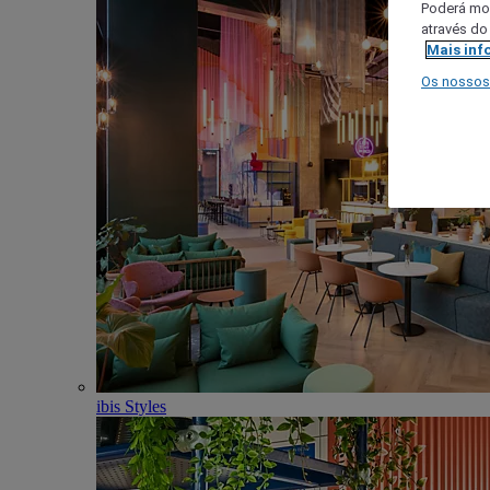
Poderá mod
através do
Mais inf
Os nossos
ibis Styles