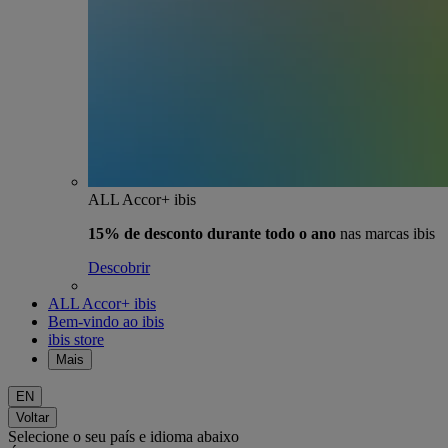
ALL Accor+ ibis
15% de desconto durante todo o ano
nas marcas ibis
Descobrir
ALL Accor+ ibis
Bem-vindo ao ibis
ibis store
Mais
EN
Voltar
Selecione o seu país e idioma abaixo