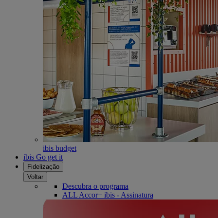
ibis budget
ibis Go get it
Fidelização
Voltar
Descubra o programa
ALL Accor+ ibis - Assinatura