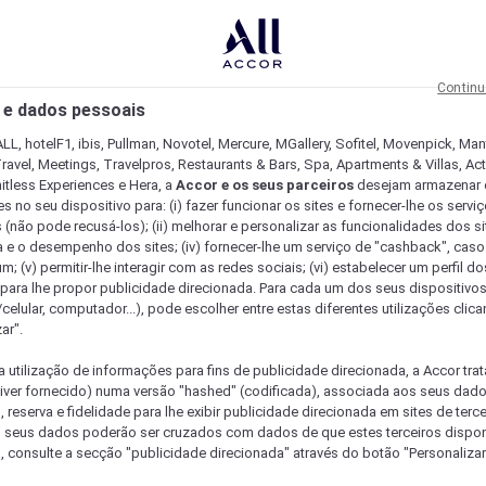
Continu
 e dados pessoais
LL, hotelF1, ibis, Pullman, Novotel, Mercure, MGallery, Sofitel, Movenpick, Man
ravel, Meetings, Travelpros, Restaurants & Bars, Spa, Apartments & Villas, Acti
mitless Experiences e Hera, a
Accor e os seus parceiros
desejam armazenar 
 no seu dispositivo para: (i) fazer funcionar os sites e fornecer-lhe os servi
 (não pode recusá-los); (ii) melhorar e personalizar as funcionalidades dos site
a e o desempenho dos sites; (iv) fornecer-lhe um serviço de "cashback", caso
m; (v) permitir-lhe interagir com as redes sociais; (vi) estabelecer um perfil d
 para lhe propor publicidade direcionada. Para cada um dos seus dispositivo
/celular, computador...), pode escolher entre estas diferentes utilizações cli
ar".
a utilização de informações para fins de publicidade direcionada, a Accor trat
 tiver fornecido) numa versão "hashed" (codificada), associada aos seus dad
 reserva e fidelidade para lhe exibir publicidade direcionada em sites de terc
s seus dados poderão ser cruzados com dados de que estes terceiros dispo
, consulte a secção "publicidade direcionada" através do botão "Personalizar