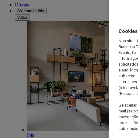
Ofertas
As marcas ibis
Voltar
Cookies
Nos sites A
Business T
Events, Li
informações
solicitados
a audiênci
subscrito u
interesses
(telemóvel
"Personaliz
Se aceitar 
mail (se o
navegação,
sociais. O
saber mais
ibis