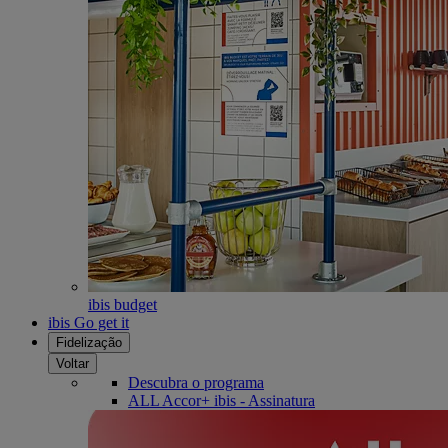
ibis budget
ibis Go get it
Fidelização
Voltar
Descubra o programa
ALL Accor+ ibis - Assinatura