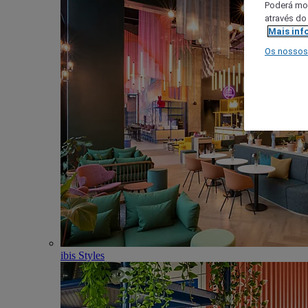
Poderá mod
através do
Mais inf
Os nossos
ibis Styles