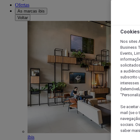
Ofertas
As marcas ibis
Voltar
Cookies
Nos sites A
Business T
Events, Li
informações
solicitados
a audiênci
subscrito u
interesses
(telemóvel
"Personaliz
Se aceitar 
mail (se o
navegação,
sociais. O
saber mais
ibis