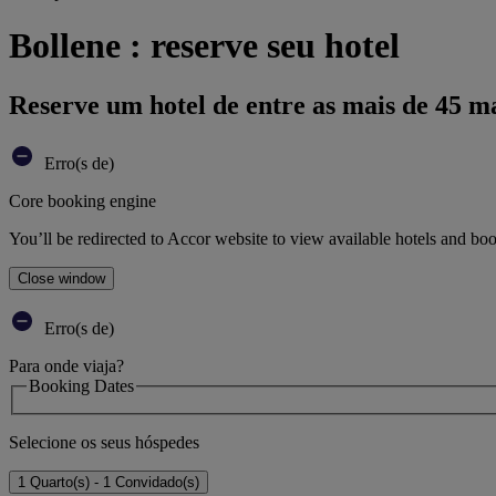
Bollene : reserve seu hotel
Reserve um hotel de entre as mais de 45 m
Erro(s de)
Core booking engine
You’ll be redirected to Accor website to view available hotels and bo
Close window
Erro(s de)
Para onde viaja?
Booking Dates
Selecione os seus hóspedes
1 Quarto(s) - 1 Convidado(s)