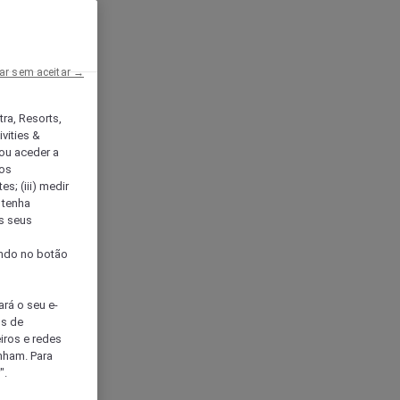
ar sem aceitar →
tra, Resorts,
vities &
ou aceder a
ços
s; (iii) medir
 tenha
os seus
s
cando no botão
ará o seu e-
os de
eiros e redes
nham. Para
".