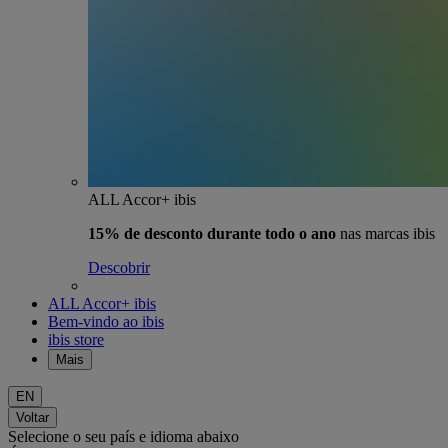
ALL Accor+ ibis
15% de desconto durante todo o ano
nas marcas ibis
Descobrir
ALL Accor+ ibis
Bem-vindo ao ibis
ibis store
Mais
EN
Voltar
Selecione o seu país e idioma abaixo