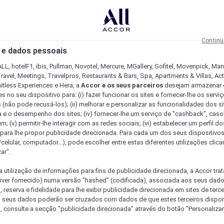
Continu
 e dados pessoais
LL, hotelF1, ibis, Pullman, Novotel, Mercure, MGallery, Sofitel, Movenpick, Man
ravel, Meetings, Travelpros, Restaurants & Bars, Spa, Apartments & Villas, Acti
mitless Experiences e Hera, a
Accor e os seus parceiros
desejam armazenar 
 no seu dispositivo para: (i) fazer funcionar os sites e fornecer-lhe os servi
 (não pode recusá-los); (ii) melhorar e personalizar as funcionalidades dos site
a e o desempenho dos sites; (iv) fornecer-lhe um serviço de "cashback", caso
m; (v) permitir-lhe interagir com as redes sociais; (vi) estabelecer um perfil d
 para lhe propor publicidade direcionada. Para cada um dos seus dispositivo
/celular, computador...), pode escolher entre estas diferentes utilizações cli
ar".
a utilização de informações para fins de publicidade direcionada, a Accor trat
 tiver fornecido) numa versão "hashed" (codificada), associada aos seus dad
 reserva e fidelidade para lhe exibir publicidade direcionada em sites de terc
s seus dados poderão ser cruzados com dados de que estes terceiros dispo
, consulte a secção "publicidade direcionada" através do botão "Personalizar