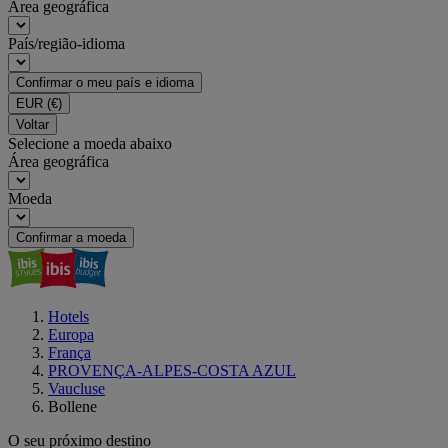
Área geográfica
País/região-idioma
Confirmar o meu país e idioma
EUR
(€)
Voltar
Selecione a moeda abaixo
Área geográfica
Moeda
Confirmar a moeda
Hotels
Europa
França
PROVENÇA-ALPES-COSTA AZUL
Vaucluse
Bollene
O seu próximo destino