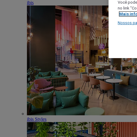
ibis
Você poder
no link "C
Mais inf
Nossos pa
ibis Styles