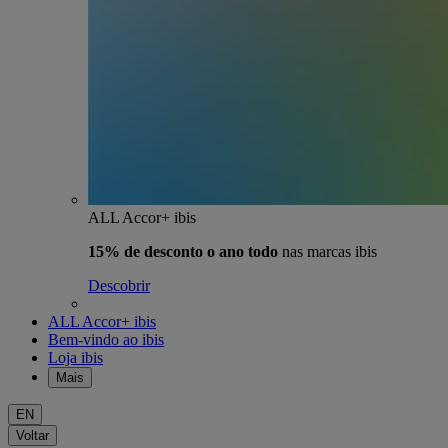
ALL Accor+ ibis
15% de desconto o ano todo
nas marcas ibis
Descobrir
ALL Accor+ ibis
Bem-vindo ao ibis
Loja ibis
Mais
EN
Voltar