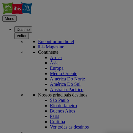
Menu
Destino
Voltar
Encontrar um hotel
ibis Magazine
Continente
Africa
Ásia
Europa
Médio Oriente
América Do Norte
América Do Sul
Austrália-Pacífico
Nossos principais destinos
São Paulo
Rio de Janeiro
Buenos Aires
Paris
Curitiba
Ver todas as destinos