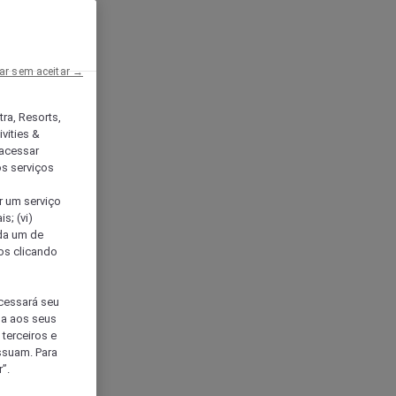
ar sem aceitar →
tra, Resorts,
vities &
acessar
os serviços
er um serviço
s; (vi)
ada um de
sos clicando
ocessará seu
da aos seus
terceiros e
ssuam. Para
”.