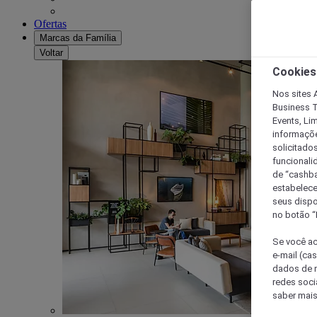
Ofertas
Marcas da Família
Voltar
Cookies
Nos sites A
Business T
Events, Li
informaçõe
solicitado
funcionali
de “cashba
estabelece
seus dispo
no botão “
Se você ac
e-mail (ca
dados de n
redes soci
saber mais