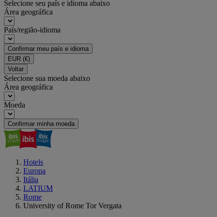
Selecione seu país e idioma abaixo
Área geográfica
País/região-idioma
Confirmar meu país e idioma
EUR
(€)
Voltar
Selecione sua moeda abaixo
Área geográfica
Moeda
Confirmar minha moeda
Hotels
Europa
Itália
LATIUM
Rome
University of Rome Tor Vergata