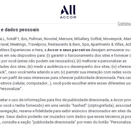
Continu
 e dados pessoais
LL, hotelF1, ibis, Pullman, Novotel, Mercure, MGallery, Sofitel, Movenpick, Man
ravel, Meetings, Travelpros, Restaurants & Bars, Spa, Apartments & Villas, Acti
mitless Experiences e Hera, a
Accor e seus parceiros
desejam armazenar ou 
s em seu dispositivo para: (i) garantir o funcionamento dos sites e fornecer 
s por você (estes não podem ser recusados); (ii) melhorar e personalizar as
dades dos sites; (iii) medir a audiência e o desempenho dos sites; (iv) oferec
ck”, caso você tenha aderido a um; (v) permitir sua interação com redes sociai
r um perfil de seus interesses para oferecer publicidade direcionada. Para c
sitivos (celular, computador...), você pode escolher entre esses diferentes u
Personalizar”.
eitar o uso de informações para fins de publicidade direcionada, a Accor pr
so você o tenha fornecido) em uma versão “hashed” (criptografada), associa
avegação, reserva e fidelidade para exibir anúncios direcionados em sites de 
ais. Seus dados poderão ser cruzados com dados que esses terceiros já po
, consulte a seção “publicidade direcionada” por meio do botão “Personalizar