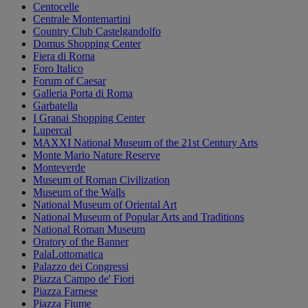
Centocelle
Centrale Montemartini
Country Club Castelgandolfo
Domus Shopping Center
Fiera di Roma
Foro Italico
Forum of Caesar
Galleria Porta di Roma
Garbatella
I Granai Shopping Center
Lupercal
MAXXI National Museum of the 21st Century Arts
Monte Mario Nature Reserve
Monteverde
Museum of Roman Civilization
Museum of the Walls
National Museum of Oriental Art
National Museum of Popular Arts and Traditions
National Roman Museum
Oratory of the Banner
PalaLottomatica
Palazzo dei Congressi
Piazza Campo de' Fiori
Piazza Farnese
Piazza Fiume