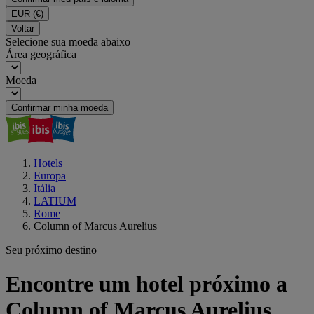
EUR
(€)
Voltar
Selecione sua moeda abaixo
Área geográfica
Moeda
Confirmar minha moeda
Hotels
Europa
Itália
LATIUM
Rome
Column of Marcus Aurelius
Seu próximo destino
Encontre um hotel próximo a
Column of Marcus Aurelius,