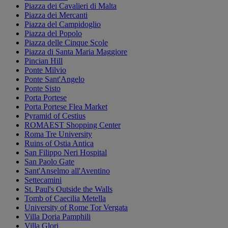
Piazza dei Cavalieri di Malta
Piazza dei Mercanti
Piazza del Campidoglio
Piazza del Popolo
Piazza delle Cinque Scole
Piazza di Santa Maria Maggiore
Pincian Hill
Ponte Milvio
Ponte Sant'Angelo
Ponte Sisto
Porta Portese
Porta Portese Flea Market
Pyramid of Cestius
ROMAEST Shopping Center
Roma Tre University
Ruins of Ostia Antica
San Filippo Neri Hospital
San Paolo Gate
Sant'Anselmo all'Aventino
Settecamini
St. Paul's Outside the Walls
Tomb of Caecilia Metella
University of Rome Tor Vergata
Villa Doria Pamphili
Villa Glori