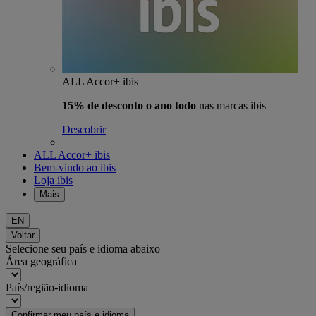
ALL Accor+ ibis
15% de desconto o ano todo
nas marcas ibis
Descobrir
ALL Accor+ ibis
Bem-vindo ao ibis
Loja ibis
Mais
EN
Voltar
Selecione seu país e idioma abaixo
Área geográfica
País/região-idioma
Confirmar meu país e idioma