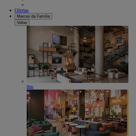
Ofertas
Marcas da Família
Voltar
ibis