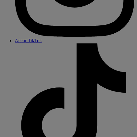
Accor TikTok