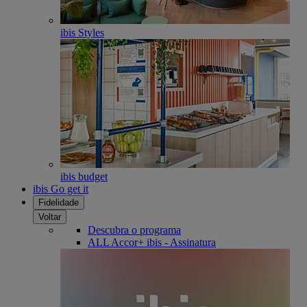
ibis Styles
ibis budget
ibis Go get it
Fidelidade
Voltar
Descubra o programa
ALL Accor+ ibis - Assinatura