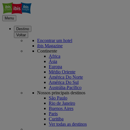
Menu
Destino
Voltar
Encontrar um hotel
ibis Magazine
Continente
Africa
Ásia
Europa
Médio Oriente
América Do Norte
América Do Sul
Austrália-Pacífico
Nossos principais destinos
São Paulo
Rio de Janeiro
Buenos Aires
Paris
Curitiba
Ver todas as destinos