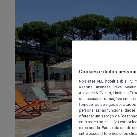
Cookies e dados pessoai
Nos sites ALL, hotelF1, ibis, Pul
Resorts, Business Travel, Meetin
Activities & Events, Limitless Ex
ou acessar informações em seu di
fornecer os serviços solicitados
personalizar as funcionalidades d
oferecer um serviço de “cashback
com redes sociais; (vi) estabele
direcionada. Para cada um de seu
entre esses diferentes usos clic