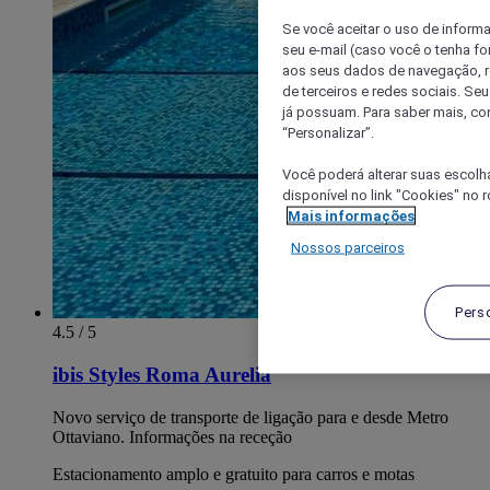
Se você aceitar o uso de inform
seu e-mail (caso você o tenha f
aos seus dados de navegação, re
de terceiros e redes sociais. S
já possuam. Para saber mais, co
“Personalizar”.
Você poderá alterar suas escolh
disponível no link "Cookies" no 
Mais informações
Nossos parceiros
Pers
4.5 / 5
ibis Styles Roma Aurelia
Novo serviço de transporte de ligação para e desde Metro
Ottaviano. Informações na receção
Estacionamento amplo e gratuito para carros e motas