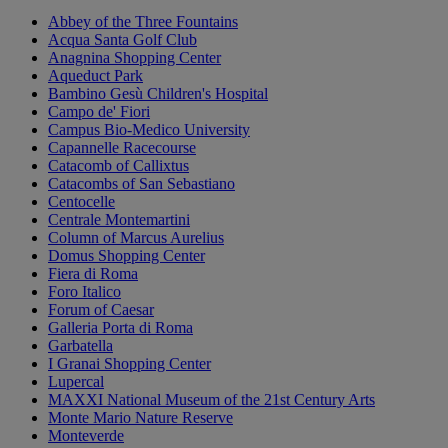
Abbey of the Three Fountains
Acqua Santa Golf Club
Anagnina Shopping Center
Aqueduct Park
Bambino Gesù Children's Hospital
Campo de' Fiori
Campus Bio-Medico University
Capannelle Racecourse
Catacomb of Callixtus
Catacombs of San Sebastiano
Centocelle
Centrale Montemartini
Column of Marcus Aurelius
Domus Shopping Center
Fiera di Roma
Foro Italico
Forum of Caesar
Galleria Porta di Roma
Garbatella
I Granai Shopping Center
Lupercal
MAXXI National Museum of the 21st Century Arts
Monte Mario Nature Reserve
Monteverde