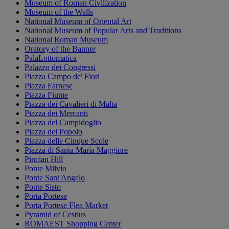
Museum of Roman Civilization
Museum of the Walls
National Museum of Oriental Art
National Museum of Popular Arts and Traditions
National Roman Museum
Oratory of the Banner
PalaLottomatica
Palazzo dei Congressi
Piazza Campo de' Fiori
Piazza Farnese
Piazza Fiume
Piazza dei Cavalieri di Malta
Piazza dei Mercanti
Piazza del Campidoglio
Piazza del Popolo
Piazza delle Cinque Scole
Piazza di Santa Maria Maggiore
Pincian Hill
Ponte Milvio
Ponte Sant'Angelo
Ponte Sisto
Porta Portese
Porta Portese Flea Market
Pyramid of Cestius
ROMAEST Shopping Center