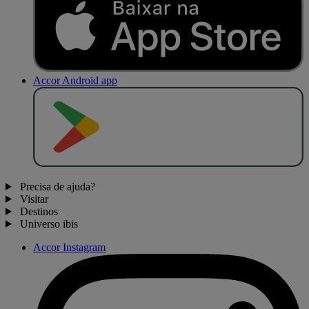
Accor Android app
D
I
S
P
O
N
Í
V
E
L
N
O
Precisa de ajuda?
Visitar
Destinos
Universo ibis
Accor Instagram