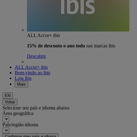
ALL Accor+ ibis
15% de desconto o ano todo
nas marcas ibis
Descobrir
ALL Accor+ ibis
Bem-vindo ao ibis
Loja ibis
Mais
EN
Voltar
Selecione seu país e idioma abaixo
Área geográfica
País/região-idioma
Confirmar meu país e idioma