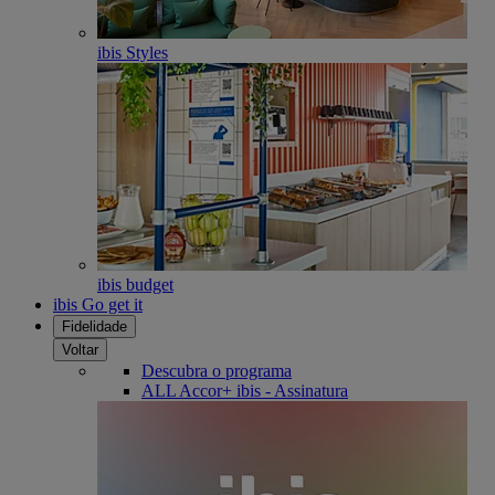
ibis Styles
ibis budget
ibis Go get it
Fidelidade
Voltar
Descubra o programa
ALL Accor+ ibis - Assinatura