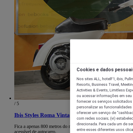
Cookies e dados pessoai
Nos sites ALL, hotelF1, ibis, Pul
Resorts, Business Travel, Meetin
Activities & Events, Limitless Ex
ou acessar informações em seu di
fornecer os serviços solicitados
/ 5
personalizar as funcionalidades d
oferecer um serviço de “cashback
Ibis Styles Roma Vintage
com redes sociais; (vi) estabele
direcionada. Para cada um de seu
Fica a apenas 800 metros do metro Anagnina, facilmente
entre esses diferentes usos clic
acessível de autocarro.