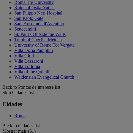
Roma Tre University
Ruins of Ostia Antica
San Filippo Neri Hospital
San Paolo Gate
Sant'Anselmo all'Aventino
Settecamini
St. Paul's Outside the Walls
Tomb of Caecilia Metella
University of Rome Tor Vergata
Villa Doria Pamphili
Villa Glori
Villa Lazzaroni
Villa Torlonia
Villa of the Quintilii
Waldensian Evangelical Church
Back to Pontos de interesse list
Skip Cidades list
Cidades
Rome
Back to Cidades list
Mostrar mais (61)