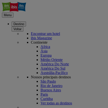
Menu
Destino
Voltar
Encontrar um hotel
ibis Magazine
Continente
Africa
Ásia
Europa
Médio Oriente
América Do Norte
América Do Sul
Austrália-Pacífico
Nossos principais destinos
São Paulo
Rio de Janeiro
Buenos Aires
Paris
Curitiba
Ver todas as destinos