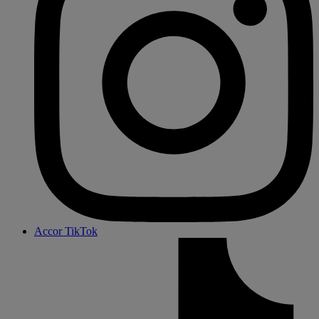
Accor TikTok