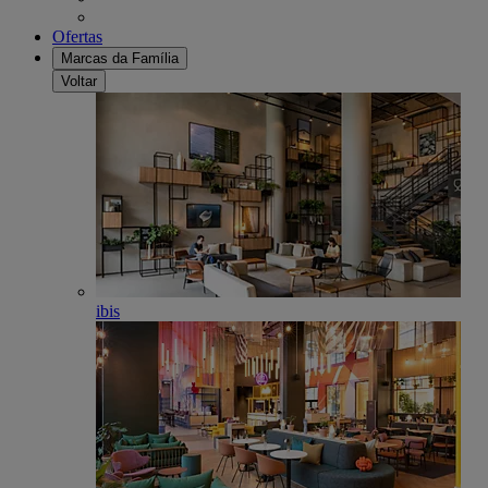
Ofertas
Marcas da Família
Voltar
ibis