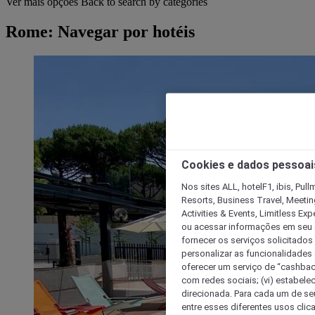
Ver mais opções
Back to search by categories
Rome: Navegar por hotéis
Cookies e dados pessoai
Nos sites ALL, hotelF1, ibis, Pul
Resorts, Business Travel, Meetin
Activities & Events, Limitless Ex
ou acessar informações em seu di
fornecer os serviços solicitados
personalizar as funcionalidades d
oferecer um serviço de “cashback
com redes sociais; (vi) estabele
direcionada. Para cada um de seu
entre esses diferentes usos clic