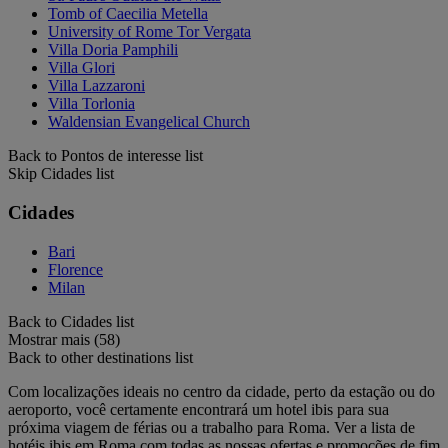
Tomb of Caecilia Metella
University of Rome Tor Vergata
Villa Doria Pamphili
Villa Glori
Villa Lazzaroni
Villa Torlonia
Waldensian Evangelical Church
Back to Pontos de interesse list
Skip Cidades list
Cidades
Bari
Florence
Milan
Back to Cidades list
Mostrar mais (58)
Back to other destinations list
Com localizações ideais no centro da cidade, perto da estação ou do
aeroporto, você certamente encontrará um hotel ibis para sua
próxima viagem de férias ou a trabalho para Roma. Ver a lista de
hotéis ibis em Roma com todas as nossas ofertas e promoções de fim