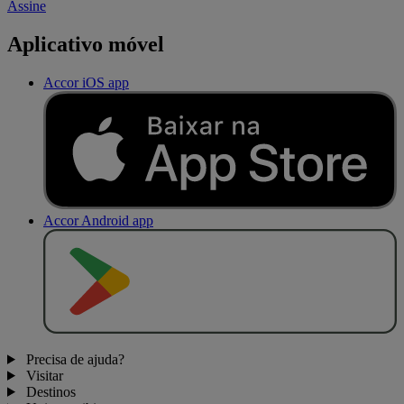
Assine
Aplicativo móvel
Accor iOS app
Accor Android app
D
I
S
P
O
N
Í
V
E
L
N
O
Precisa de ajuda?
Visitar
Destinos