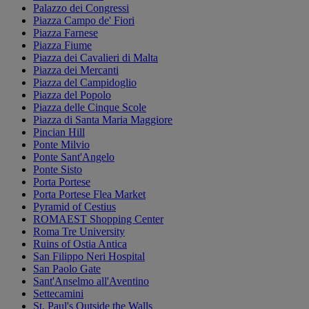
Palazzo dei Congressi
Piazza Campo de' Fiori
Piazza Farnese
Piazza Fiume
Piazza dei Cavalieri di Malta
Piazza dei Mercanti
Piazza del Campidoglio
Piazza del Popolo
Piazza delle Cinque Scole
Piazza di Santa Maria Maggiore
Pincian Hill
Ponte Milvio
Ponte Sant'Angelo
Ponte Sisto
Porta Portese
Porta Portese Flea Market
Pyramid of Cestius
ROMAEST Shopping Center
Roma Tre University
Ruins of Ostia Antica
San Filippo Neri Hospital
San Paolo Gate
Sant'Anselmo all'Aventino
Settecamini
St. Paul's Outside the Walls