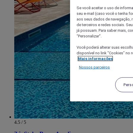
Se você aceitar o uso de inform
seu e-mail (caso você o tenha f
aos seus dados de navegação, re
de terceiros e redes sociais. S
já possuam. Para saber mais, co
“Personalizar”.
Você poderá alterar suas escolh
disponível no link "Cookies" no 
Mais informações
Nossos parceiros
Pers
4.5 / 5