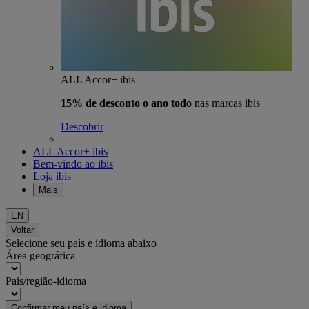
ALL Accor+ ibis
15% de desconto o ano todo
nas marcas ibis
Descobrir
ALL Accor+ ibis
Bem-vindo ao ibis
Loja ibis
Mais
EN
Voltar
Selecione seu país e idioma abaixo
Área geográfica
País/região-idioma
Confirmar meu país e idioma