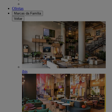
Ofertas
Marcas da Família
Voltar
ibis