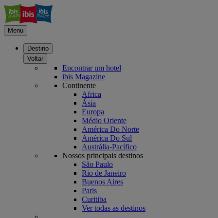
Menu
Destino
Voltar
Encontrar um hotel
ibis Magazine
Continente
Africa
Ásia
Europa
Médio Oriente
América Do Norte
América Do Sul
Austrália-Pacífico
Nossos principais destinos
São Paulo
Rio de Janeiro
Buenos Aires
Paris
Curitiba
Ver todas as destinos