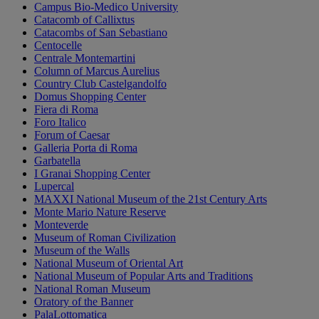
Campus Bio-Medico University
Catacomb of Callixtus
Catacombs of San Sebastiano
Centocelle
Centrale Montemartini
Column of Marcus Aurelius
Country Club Castelgandolfo
Domus Shopping Center
Fiera di Roma
Foro Italico
Forum of Caesar
Galleria Porta di Roma
Garbatella
I Granai Shopping Center
Lupercal
MAXXI National Museum of the 21st Century Arts
Monte Mario Nature Reserve
Monteverde
Museum of Roman Civilization
Museum of the Walls
National Museum of Oriental Art
National Museum of Popular Arts and Traditions
National Roman Museum
Oratory of the Banner
PalaLottomatica