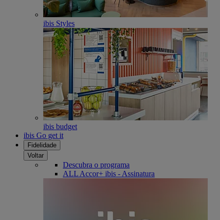
ibis Styles
ibis budget
ibis Go get it
Fidelidade
Voltar
Descubra o programa
ALL Accor+ ibis - Assinatura