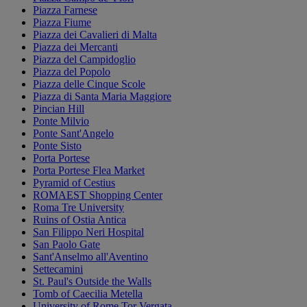
Piazza Farnese
Piazza Fiume
Piazza dei Cavalieri di Malta
Piazza dei Mercanti
Piazza del Campidoglio
Piazza del Popolo
Piazza delle Cinque Scole
Piazza di Santa Maria Maggiore
Pincian Hill
Ponte Milvio
Ponte Sant'Angelo
Ponte Sisto
Porta Portese
Porta Portese Flea Market
Pyramid of Cestius
ROMAEST Shopping Center
Roma Tre University
Ruins of Ostia Antica
San Filippo Neri Hospital
San Paolo Gate
Sant'Anselmo all'Aventino
Settecamini
St. Paul's Outside the Walls
Tomb of Caecilia Metella
University of Rome Tor Vergata