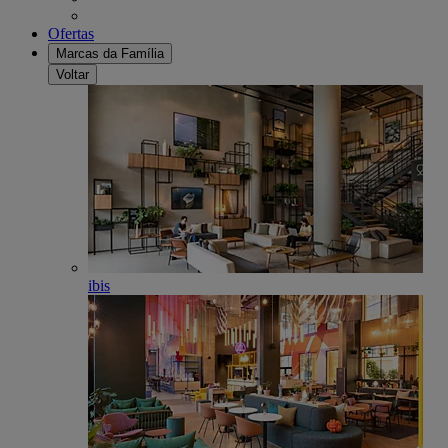
Ofertas
Marcas da Família
Voltar
ibis