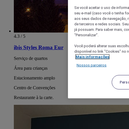
Se você aceitar o uso de inform
seu e-mail (caso você o tenha f
aos seus dados de navegação, re
de terceiros e redes sociais. S
já possuam. Para saber mais, co
“Personalizar”.
4.3 / 5
Você poderá alterar suas escolh
ibis Styles Roma Eur
disponível no link "Cookies" no 
Mais informações
Serviço de quartos
Nossos parceiros
Área para crianças
Estacionamento amplo
Pers
Centro de Convenções
Restaurante à la carte.