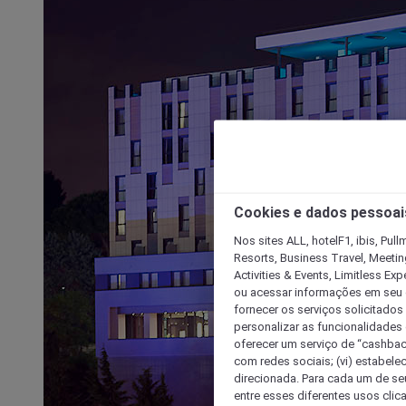
Cookies e dados pessoai
Nos sites ALL, hotelF1, ibis, Pul
Resorts, Business Travel, Meetin
Activities & Events, Limitless Ex
ou acessar informações em seu di
fornecer os serviços solicitados
personalizar as funcionalidades d
oferecer um serviço de “cashback
com redes sociais; (vi) estabele
direcionada. Para cada um de seu
entre esses diferentes usos clic