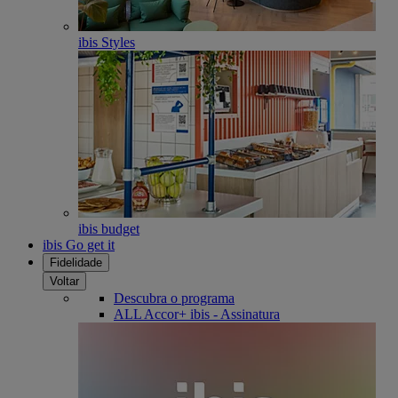
ibis Styles
ibis budget
ibis Go get it
Fidelidade
Voltar
Descubra o programa
ALL Accor+ ibis - Assinatura