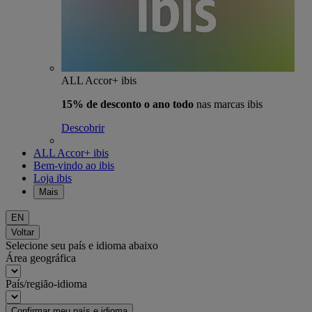
ALL Accor+ ibis
15% de desconto o ano todo
nas marcas ibis
Descobrir
ALL Accor+ ibis
Bem-vindo ao ibis
Loja ibis
Mais
EN
Voltar
Selecione seu país e idioma abaixo
Área geográfica
País/região-idioma
Confirmar meu país e idioma