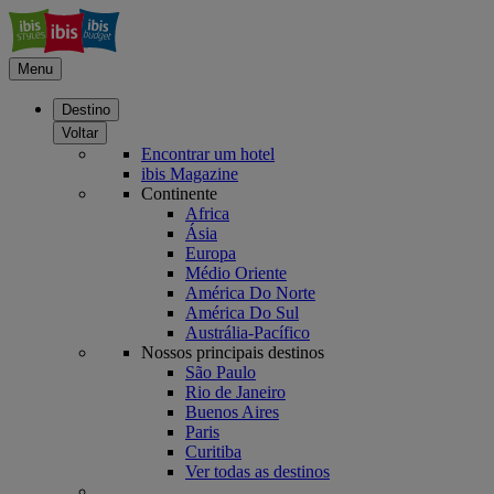
Menu
Destino
Voltar
Encontrar um hotel
ibis Magazine
Continente
Africa
Ásia
Europa
Médio Oriente
América Do Norte
América Do Sul
Austrália-Pacífico
Nossos principais destinos
São Paulo
Rio de Janeiro
Buenos Aires
Paris
Curitiba
Ver todas as destinos