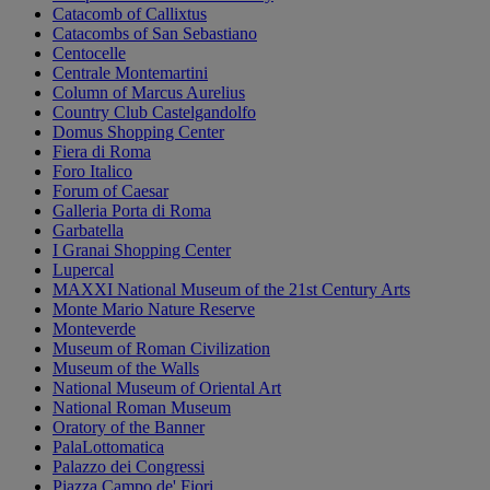
Catacomb of Callixtus
Catacombs of San Sebastiano
Centocelle
Centrale Montemartini
Column of Marcus Aurelius
Country Club Castelgandolfo
Domus Shopping Center
Fiera di Roma
Foro Italico
Forum of Caesar
Galleria Porta di Roma
Garbatella
I Granai Shopping Center
Lupercal
MAXXI National Museum of the 21st Century Arts
Monte Mario Nature Reserve
Monteverde
Museum of Roman Civilization
Museum of the Walls
National Museum of Oriental Art
National Roman Museum
Oratory of the Banner
PalaLottomatica
Palazzo dei Congressi
Piazza Campo de' Fiori