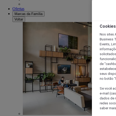
Ofertas
Marcas da Família
Voltar
Cookies
Nos sites A
Business T
Events, Li
informaçõe
solicitado
funcionali
de “cashba
estabelece
seus dispo
no botão “
Se você ac
e-mail (ca
dados de n
redes soci
saber mais