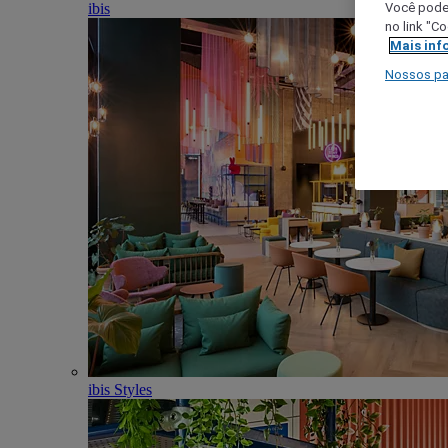
ibis
Você poder
no link "C
Mais inf
Nossos pa
ibis Styles