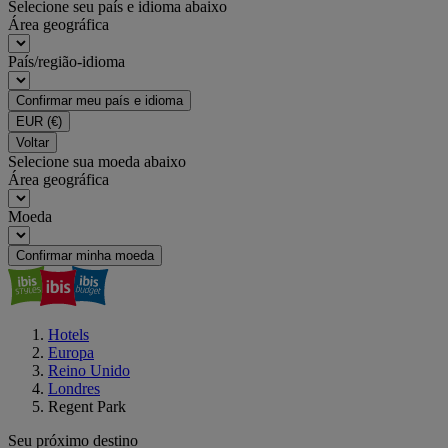
Selecione seu país e idioma abaixo
Área geográfica
País/região-idioma
Confirmar meu país e idioma
EUR
(€)
Voltar
Selecione sua moeda abaixo
Área geográfica
Moeda
Confirmar minha moeda
Hotels
Europa
Reino Unido
Londres
Regent Park
Seu próximo destino