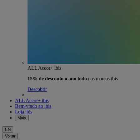
ALL Accor+ ibis
15% de desconto o ano todo
nas marcas ibis
Descobrir
ALL Accor+ ibis
Bem-vindo ao ibis
Loja ibis
Mais
EN
Voltar