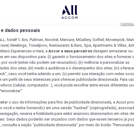
Continu
 e dados pessoais
LL, hotelF1, ibis, Pullman, Novotel, Mercure, MGallery, Sofitel, Movenpick, Man
ravel, Meetings, Travelpros, Restaurants & Bars, Spa, Apartments & Villas, Acti
mitless Experiences e Hera, a
Accor e seus parceiros
desejam armazenar ou 
s em seu dispositivo para: (i) garantir o funcionamento dos sites e fornecer 
s por você (estes não podem ser recusados); (ii) melhorar e personalizar as
dades dos sites; (iii) medir a audiência e o desempenho dos sites; (iv) oferec
ck”, caso você tenha aderido a um; (v) permitir sua interação com redes sociai
r um perfil de seus interesses para oferecer publicidade direcionada. Para c
sitivos (celular, computador...), você pode escolher entre esses diferentes u
Personalizar”.
eitar o uso de informações para fins de publicidade direcionada, a Accor pr
so você o tenha fornecido) em uma versão “hashed” (criptografada), associa
avegação, reserva e fidelidade para exibir anúncios direcionados em sites de 
ais. Seus dados poderão ser cruzados com dados que esses terceiros já po
, consulte a seção “publicidade direcionada” por meio do botão “Personalizar