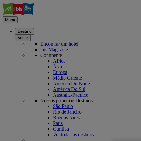
Menu
Destino
Voltar
Encontrar um hotel
ibis Magazine
Continente
Africa
Ásia
Europa
Médio Oriente
América Do Norte
América Do Sul
Austrália-Pacífico
Nossos principais destinos
São Paulo
Rio de Janeiro
Buenos Aires
Paris
Curitiba
Ver todas as destinos