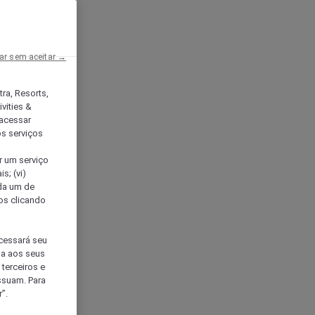
ar sem aceitar →
tra, Resorts,
vities &
acessar
os serviços
er um serviço
s; (vi)
ada um de
sos clicando
ocessará seu
da aos seus
terceiros e
ssuam. Para
”.