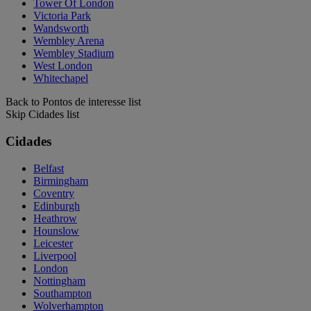
Tower Of London
Victoria Park
Wandsworth
Wembley Arena
Wembley Stadium
West London
Whitechapel
Back to Pontos de interesse list
Skip Cidades list
Cidades
Belfast
Birmingham
Coventry
Edinburgh
Heathrow
Hounslow
Leicester
Liverpool
London
Nottingham
Southampton
Wolverhampton