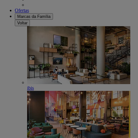
Ofertas
Marcas da Família
Voltar
ibis