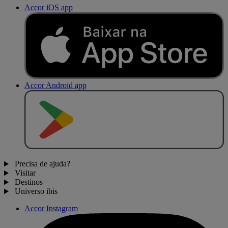
Accor iOS app
Accor Android app
D
I
S
P
O
N
Í
V
E
L
N
O
Precisa de ajuda?
Visitar
Destinos
Universo ibis
Accor Instagram