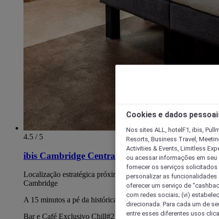
Cookies e dados pessoai
Nos sites ALL, hotelF1, ibis, Pul
4.5 / 5
Resorts, Business Travel, Meetin
Activities & Events, Limitless Ex
ibis Cambridge Central Station
ou acessar informações em seu di
fornecer os serviços solicitados
Localização estratégica próxima da estação de comboios de
personalizar as funcionalidades d
Cambridge
oferecer um serviço de “cashback
com redes sociais; (vi) estabele
A 15 minutos a pé da histórica cidade de Cambridge.
direcionada. Para cada um de seu
entre esses diferentes usos clic
Bar e Café Exclusivo Chill#2 Artisan no local