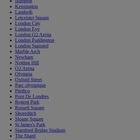
Islington
Kensington
Lambeth
Leiceister Square
London City
London Eye
London O2 Arena
London Paddington
London Stansted
Marble Arch
Newham
Notting Hill
O2 Arena
Olympia
Oxford Street
Parc olympique
Pimlico
Pont De Londres
Regent Park
Russell Square
Shoreditch
Sloane Square
St James's Park
Stamford Bridge Stadium
The Shard