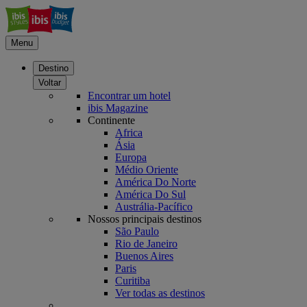
Menu
Destino
Voltar
Encontrar um hotel
ibis Magazine
Continente
Africa
Ásia
Europa
Médio Oriente
América Do Norte
América Do Sul
Austrália-Pacífico
Nossos principais destinos
São Paulo
Rio de Janeiro
Buenos Aires
Paris
Curitiba
Ver todas as destinos