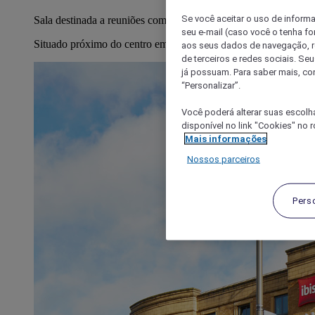
Se você aceitar o uso de inform
Sala destinada a reuniões com capacidade para 12 pessoas
seu e-mail (caso você o tenha f
Situado próximo do centro empresarial CB1
aos seus dados de navegação, re
de terceiros e redes sociais. S
já possuam. Para saber mais, co
“Personalizar”.
Você poderá alterar suas escolh
disponível no link "Cookies" no 
Mais informações
Nossos parceiros
Pers