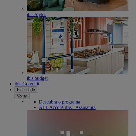
ibis Styles
ibis budget
ibis Go get it
Fidelidade
Voltar
Descubra o programa
ALL Accor+ ibis - Assinatura