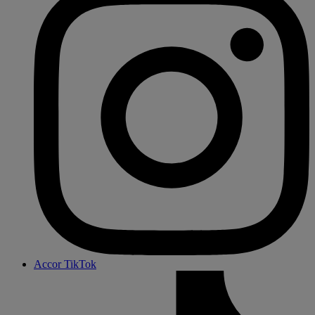
Accor TikTok