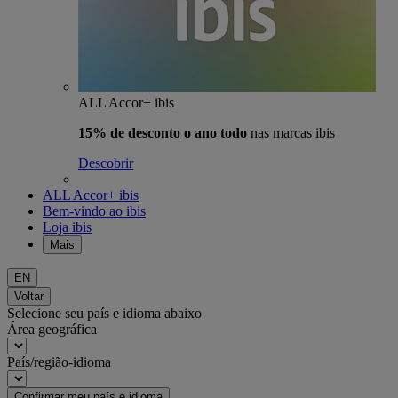
ALL Accor+ ibis
15% de desconto o ano todo
nas marcas ibis
Descobrir
ALL Accor+ ibis
Bem-vindo ao ibis
Loja ibis
Mais
EN
Voltar
Selecione seu país e idioma abaixo
Área geográfica
País/região-idioma
Confirmar meu país e idioma