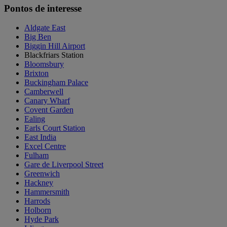
Pontos de interesse
Aldgate East
Big Ben
Biggin Hill Airport
Blackfriars Station
Bloomsbury
Brixton
Buckingham Palace
Camberwell
Canary Wharf
Covent Garden
Ealing
Earls Court Station
East India
Excel Centre
Fulham
Gare de Liverpool Street
Greenwich
Hackney
Hammersmith
Harrods
Holborn
Hyde Park