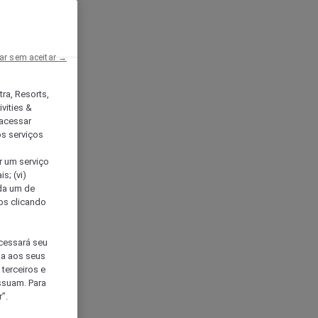
ar sem aceitar →
tra, Resorts,
vities &
acessar
os serviços
er um serviço
s; (vi)
ada um de
sos clicando
ocessará seu
da aos seus
terceiros e
ssuam. Para
”.