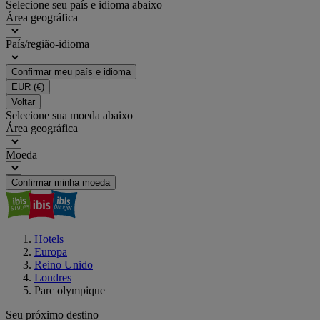
Selecione seu país e idioma abaixo
Área geográfica
País/região-idioma
Confirmar meu país e idioma
EUR
(€)
Voltar
Selecione sua moeda abaixo
Área geográfica
Moeda
Confirmar minha moeda
Hotels
Europa
Reino Unido
Londres
Parc olympique
Seu próximo destino