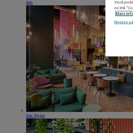
ibis
Você poder
no link "C
Mais inf
Nossos pa
ibis Styles