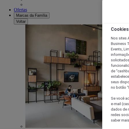
Ofertas
Marcas da Família
Voltar
Cookies
Nos sites A
Business T
Events, Li
informaçõe
solicitado
funcionali
de “cashba
estabelece
seus dispo
no botão “
Se você ac
e-mail (ca
dados de n
redes soci
saber mais