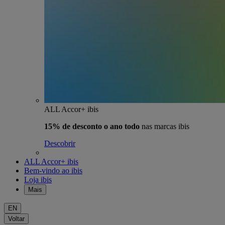
ALL Accor+ ibis
15% de desconto o ano todo
nas marcas ibis
Descobrir
ALL Accor+ ibis
Bem-vindo ao ibis
Loja ibis
Mais
EN
Voltar