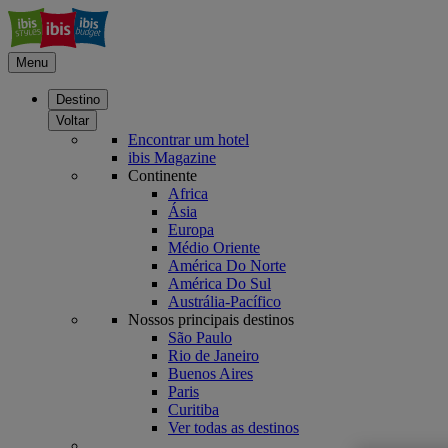
Menu
Destino
Voltar
Encontrar um hotel
ibis Magazine
Continente
Africa
Ásia
Europa
Médio Oriente
América Do Norte
América Do Sul
Austrália-Pacífico
Nossos principais destinos
São Paulo
Rio de Janeiro
Buenos Aires
Paris
Curitiba
Ver todas as destinos