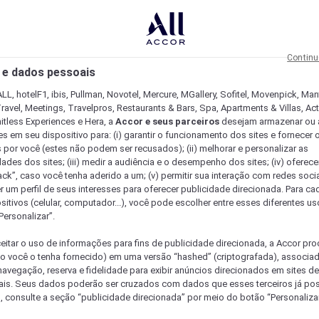
Continu
 e dados pessoais
LL, hotelF1, ibis, Pullman, Novotel, Mercure, MGallery, Sofitel, Movenpick, Man
ravel, Meetings, Travelpros, Restaurants & Bars, Spa, Apartments & Villas, Acti
mitless Experiences e Hera, a
Accor e seus parceiros
desejam armazenar ou 
s em seu dispositivo para: (i) garantir o funcionamento dos sites e fornecer 
s por você (estes não podem ser recusados); (ii) melhorar e personalizar as
dades dos sites; (iii) medir a audiência e o desempenho dos sites; (iv) oferec
ck”, caso você tenha aderido a um; (v) permitir sua interação com redes sociai
r um perfil de seus interesses para oferecer publicidade direcionada. Para c
sitivos (celular, computador...), você pode escolher entre esses diferentes u
Personalizar”.
eitar o uso de informações para fins de publicidade direcionada, a Accor pr
so você o tenha fornecido) em uma versão “hashed” (criptografada), associa
avegação, reserva e fidelidade para exibir anúncios direcionados em sites de 
ais. Seus dados poderão ser cruzados com dados que esses terceiros já po
, consulte a seção “publicidade direcionada” por meio do botão “Personalizar