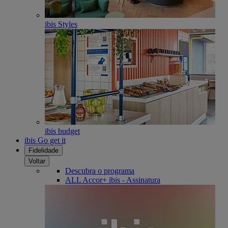
ibis Styles
ibis budget
ibis Go get it
Fidelidade
Voltar
Descubra o programa
ALL Accor+ ibis - Assinatura