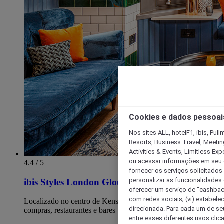
Cookies e dados pessoai
Nos sites ALL, hotelF1, ibis, Pul
Resorts, Business Travel, Meetin
Activities & Events, Limitless Ex
ou acessar informações em seu di
4.4 / 5
fornecer os serviços solicitados
personalizar as funcionalidades d
ibis Styles London Gloucester Road
oferecer um serviço de “cashback
com redes sociais; (vi) estabele
Localizado no centro de Kensington - fantástico para
direcionada. Para cada um de seu
compras, restaurantes e bares
entre esses diferentes usos clic