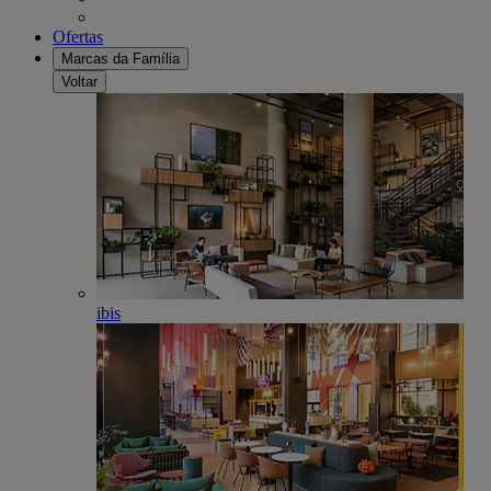
Ofertas
Marcas da Família
Voltar
ibis