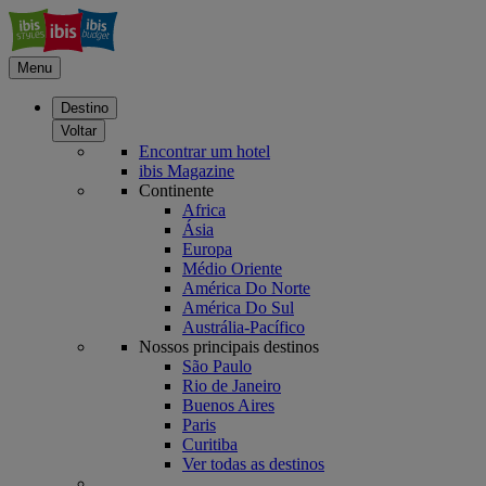
Menu
Destino
Voltar
Encontrar um hotel
ibis Magazine
Continente
Africa
Ásia
Europa
Médio Oriente
América Do Norte
América Do Sul
Austrália-Pacífico
Nossos principais destinos
São Paulo
Rio de Janeiro
Buenos Aires
Paris
Curitiba
Ver todas as destinos