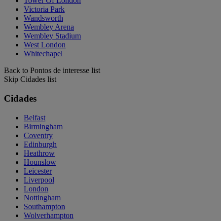
Tower Of London
Victoria Park
Wandsworth
Wembley Arena
Wembley Stadium
West London
Whitechapel
Back to Pontos de interesse list
Skip Cidades list
Cidades
Belfast
Birmingham
Coventry
Edinburgh
Heathrow
Hounslow
Leicester
Liverpool
London
Nottingham
Southampton
Wolverhampton