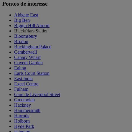
Pontos de interesse
Aldgate East
Big Ben
Biggin Hill Airport
Blackfriars Station
Bloomsbury
Brixton
Buckingham Palace
Camberwell
Canary Wharf
Covent Garden
Ealing
Earls Court Station
East India
Excel Centre
Fulham
Gare de Liverpool Street
Greenwich
Hackney
Hammersmith
Harrods
Holborn
Hyde Park
Islington