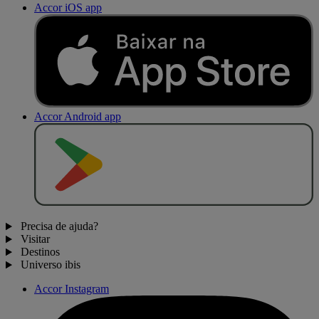
Accor iOS app
Accor Android app
D
I
S
P
O
N
Í
V
E
L
N
O
Precisa de ajuda?
Visitar
Destinos
Universo ibis
Accor Instagram