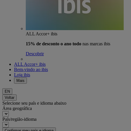
ALL Accor+ ibis
15% de desconto o ano todo
nas marcas ibis
Descobrir
ALL Accor+ ibis
Bem-vindo ao ibis
Loja ibis
Mais
EN
Voltar
Selecione seu país e idioma abaixo
Área geográfica
País/região-idioma
Confirmar meu país e idioma