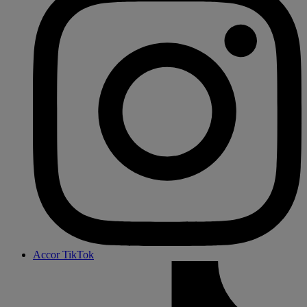
Accor TikTok