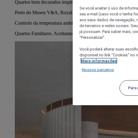
Quartos bem decorados inspirados no metro de Londres
Se você aceitar o uso de inform
Perto do Museu V&A, Royal Albert Hall e do Hyde Park
seu e-mail (caso você o tenha f
aos seus dados de navegação, re
Controlo da temperatura ambiente para um maior conforto
de terceiros e redes sociais. S
já possuam. Para saber mais, co
Quartos Familiares. Aceitamos animais de estimação
“Personalizar”.
Você poderá alterar suas escolh
disponível no link "Cookies" no 
Mais informações
Nossos parceiros
Pers