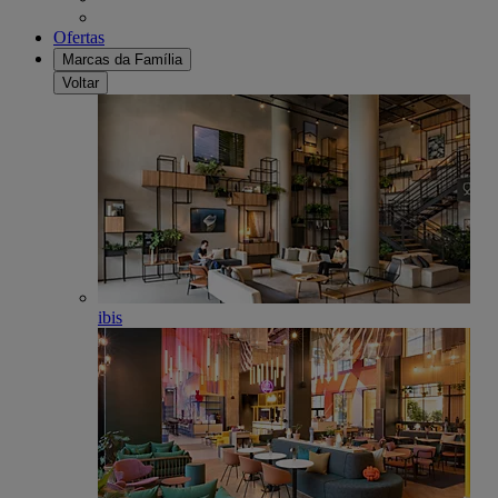
Ofertas
Marcas da Família
Voltar
ibis