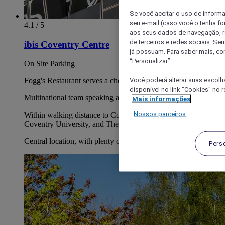
Se você aceitar o uso de inform
seu e-mail (caso você o tenha f
4.1 / 5
aos seus dados de navegação, re
de terceiros e redes sociais. S
ibis Coventry Centre
já possuam. Para saber mais, co
“Personalizar”.
On Site Parking
Você poderá alterar suas escolh
Fogg's Restaurant serves a choice of international cuisine
disponível no link "Cookies" no 
Multinational team speaking a multitude of languages
Mais informações
Nossos parceiros
Within walking distance to Coventry's main shopping areas,
Coventry University, and The Wave.
Central location, with plenty of nearby transport links
Pers