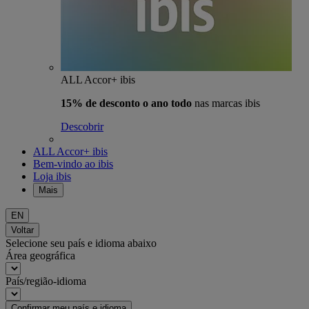
ALL Accor+ ibis
15% de desconto o ano todo
nas marcas ibis
Descobrir
ALL Accor+ ibis
Bem-vindo ao ibis
Loja ibis
Mais
EN
Voltar
Selecione seu país e idioma abaixo
Área geográfica
País/região-idioma
Confirmar meu país e idioma