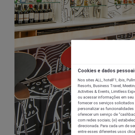
Cookies e dados pessoai
Nos sites ALL, hotelF1, ibis, Pul
Resorts, Business Travel, Meetin
Activities & Events, Limitless Ex
ou acessar informações em seu di
fornecer os serviços solicitados
personalizar as funcionalidades d
oferecer um serviço de “cashback
com redes sociais; (vi) estabele
direcionada. Para cada um de seu
entre esses diferentes usos clic