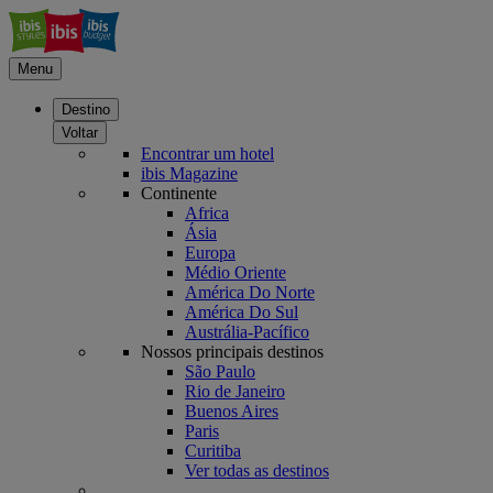
Menu
Destino
Voltar
Encontrar um hotel
ibis Magazine
Continente
Africa
Ásia
Europa
Médio Oriente
América Do Norte
América Do Sul
Austrália-Pacífico
Nossos principais destinos
São Paulo
Rio de Janeiro
Buenos Aires
Paris
Curitiba
Ver todas as destinos