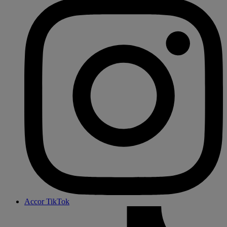
Accor TikTok