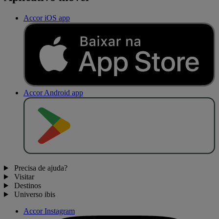
Accor iOS app
Accor Android app
D
I
S
P
O
N
Í
V
E
L
N
O
Precisa de ajuda?
Visitar
Destinos
Universo ibis
Accor Instagram