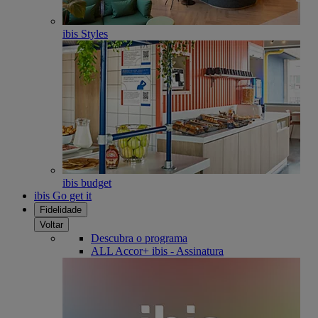
ibis Styles
ibis budget
ibis Go get it
Fidelidade
Voltar
Descubra o programa
ALL Accor+ ibis - Assinatura