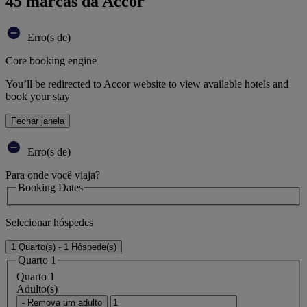
45 marcas da Accor
Erro(s de)
Core booking engine
You’ll be redirected to Accor website to view available hotels and
book your stay
Fechar janela
Erro(s de)
Para onde você viaja?
Booking Dates
Selecionar hóspedes
1 Quarto(s) - 1 Hóspede(s)
Quarto 1
Quarto 1
Adulto(s)
- Remova um adulto