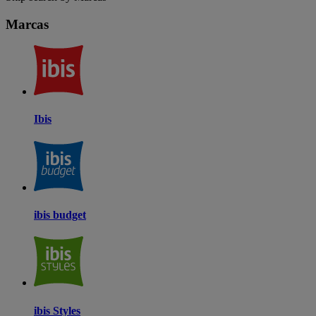
Marcas
Ibis
ibis budget
ibis Styles