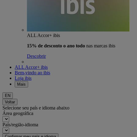
ALL Accor+ ibis
15% de desconto o ano todo
nas marcas ibis
Descobrir
ALL Accor+ ibis
Bem-vindo ao ibis
Loja ibis
Mais
EN
Voltar
Selecione seu país e idioma abaixo
Área geográfica
País/região-idioma
Confirmar meu país e idioma