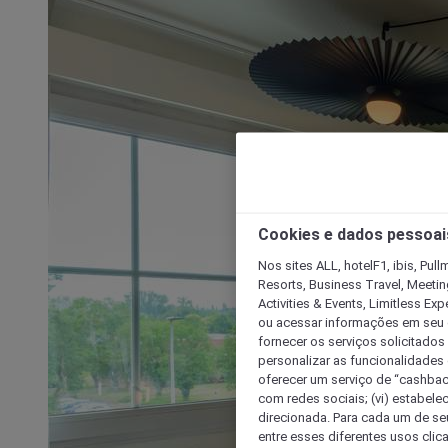
Cookies e dados pessoai
Nos sites ALL, hotelF1, ibis, Pul
Resorts, Business Travel, Meetin
Activities & Events, Limitless Ex
ou acessar informações em seu di
fornecer os serviços solicitados
personalizar as funcionalidades d
oferecer um serviço de “cashback
com redes sociais; (vi) estabele
direcionada. Para cada um de seu
entre esses diferentes usos clic