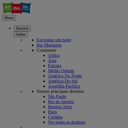
Menu
Destino
Voltar
Encontrar um hotel
ibis Magazine
Continente
Africa
Ásia
Europa
Médio Oriente
América Do Norte
América Do Sul
Austrália-Pacífico
Nossos principais destinos
São Paulo
Rio de Janeiro
Buenos Aires
Paris
Curitiba
Ver todas as destinos