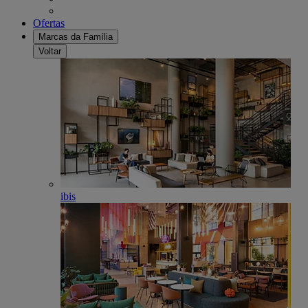
Ofertas
Marcas da Família
Voltar
ibis