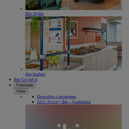
ibis Styles
ibis budget
ibis Go get it
Fidelidade
Voltar
Descubra o programa
ALL Accor+ ibis - Assinatura