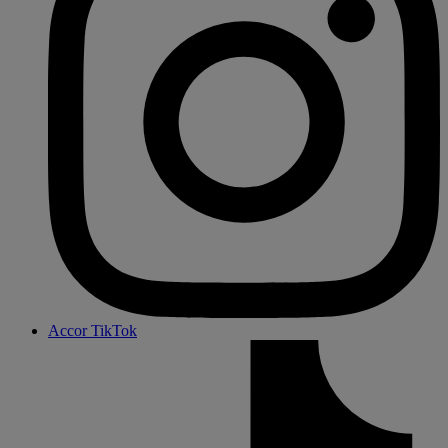
Accor TikTok