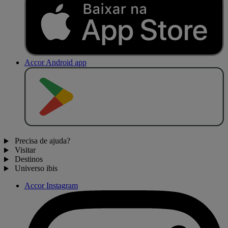
Accor Android app
D
I
S
P
O
N
Í
V
E
L
N
O
Precisa de ajuda?
Visitar
Destinos
Universo ibis
Accor Instagram