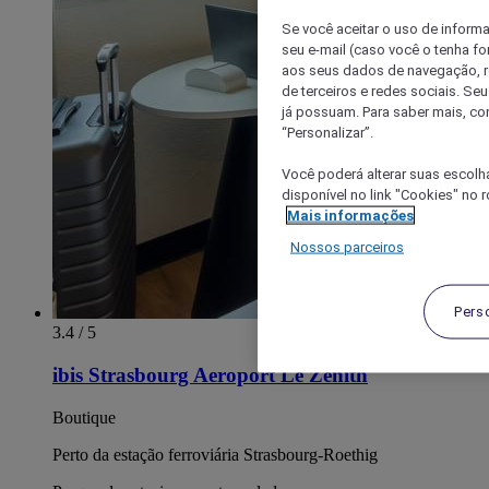
Se você aceitar o uso de inform
seu e-mail (caso você o tenha f
aos seus dados de navegação, re
de terceiros e redes sociais. S
já possuam. Para saber mais, co
“Personalizar”.
Você poderá alterar suas escolh
disponível no link "Cookies" no 
Mais informações
Nossos parceiros
Pers
3.4 / 5
ibis Strasbourg Aeroport Le Zenith
Boutique
Perto da estação ferroviária Strasbourg-Roethig