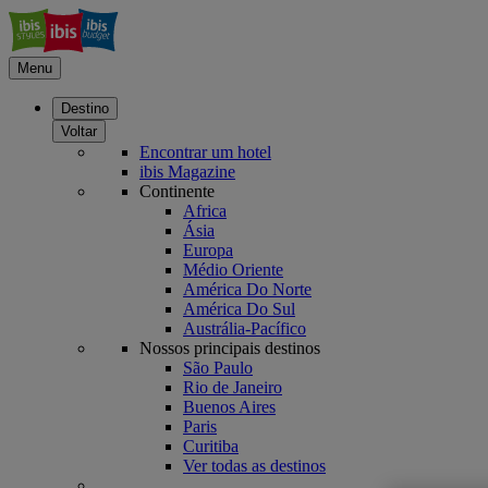
Menu
Destino
Voltar
Encontrar um hotel
ibis Magazine
Continente
Africa
Ásia
Europa
Médio Oriente
América Do Norte
América Do Sul
Austrália-Pacífico
Nossos principais destinos
São Paulo
Rio de Janeiro
Buenos Aires
Paris
Curitiba
Ver todas as destinos