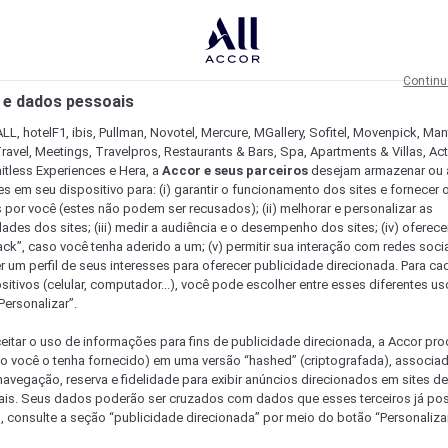
Continu
 e dados pessoais
LL, hotelF1, ibis, Pullman, Novotel, Mercure, MGallery, Sofitel, Movenpick, Man
ravel, Meetings, Travelpros, Restaurants & Bars, Spa, Apartments & Villas, Acti
mitless Experiences e Hera, a
Accor e seus parceiros
desejam armazenar ou 
s em seu dispositivo para: (i) garantir o funcionamento dos sites e fornecer 
s por você (estes não podem ser recusados); (ii) melhorar e personalizar as
dades dos sites; (iii) medir a audiência e o desempenho dos sites; (iv) oferec
ck”, caso você tenha aderido a um; (v) permitir sua interação com redes sociai
r um perfil de seus interesses para oferecer publicidade direcionada. Para c
sitivos (celular, computador...), você pode escolher entre esses diferentes u
Personalizar”.
eitar o uso de informações para fins de publicidade direcionada, a Accor pr
so você o tenha fornecido) em uma versão “hashed” (criptografada), associa
avegação, reserva e fidelidade para exibir anúncios direcionados em sites de 
ais. Seus dados poderão ser cruzados com dados que esses terceiros já po
, consulte a seção “publicidade direcionada” por meio do botão “Personalizar