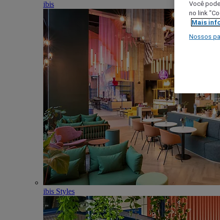
ibis
Você poder
no link "C
Mais inf
Nossos pa
ibis Styles