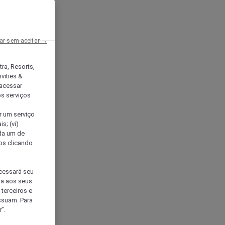
ar sem aceitar →
tra, Resorts,
vities &
acessar
os serviços
er um serviço
s; (vi)
ada um de
sos clicando
ocessará seu
da aos seus
terceiros e
ssuam. Para
”.