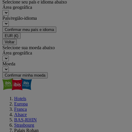
Selecione seu país e idioma abaixo
Área geográfica
País/região-idioma
Confirmar meu país e idioma
EUR
(€)
Voltar
Selecione sua moeda abaixo
Área geográfica
Moeda
Confirmar minha moeda
Hotels
Europa
França
Alsace
BAS-RHIN
Strasbourg
Palais Rohan