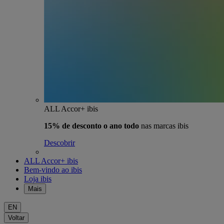
ALL Accor+ ibis
15% de desconto o ano todo
nas marcas ibis
Descobrir
ALL Accor+ ibis
Bem-vindo ao ibis
Loja ibis
Mais
EN
Voltar