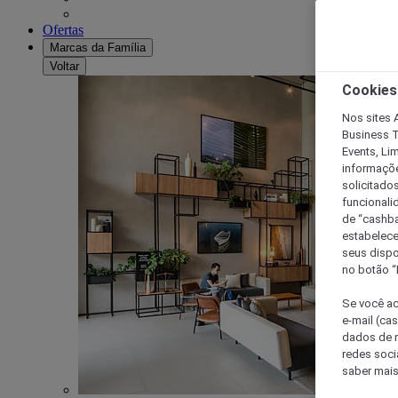
Ofertas
Marcas da Família
Voltar
Cookies
Nos sites A
Business T
Events, Li
informaçõe
solicitado
funcionali
de “cashba
estabelece
seus dispo
no botão “
Se você ac
e-mail (ca
dados de n
redes soci
saber mais