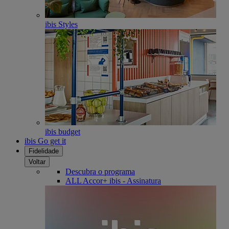
ibis Styles
ibis budget
ibis Go get it
Fidelidade
Voltar
Descubra o programa
ALL Accor+ ibis - Assinatura