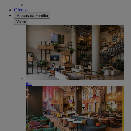
Ofertas
Marcas da Família
Voltar
ibis