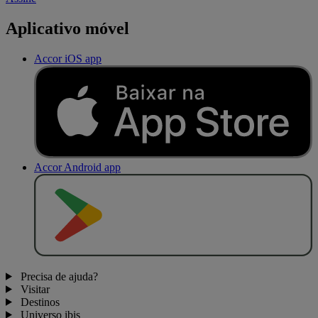
Aplicativo móvel
Accor iOS app
Accor Android app
D
I
S
P
O
N
Í
V
E
L
N
O
Precisa de ajuda?
Visitar
Destinos
Universo ibis