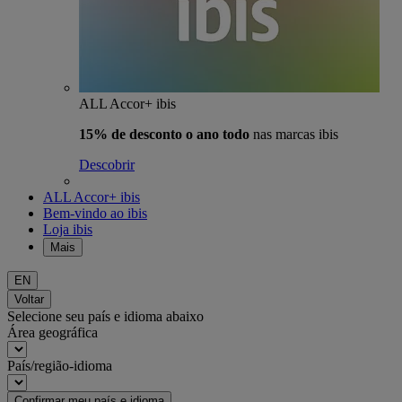
ALL Accor+ ibis
15% de desconto o ano todo
nas marcas ibis
Descobrir
ALL Accor+ ibis
Bem-vindo ao ibis
Loja ibis
Mais
EN
Voltar
Selecione seu país e idioma abaixo
Área geográfica
País/região-idioma
Confirmar meu país e idioma