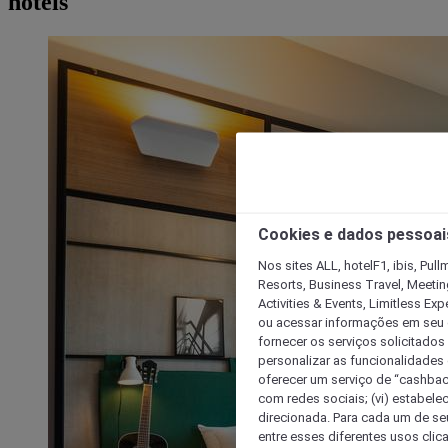
hotéis
Cookies e dados pessoai
Nos sites ALL, hotelF1, ibis, Pul
Resorts, Business Travel, Meetin
Activities & Events, Limitless Ex
ou acessar informações em seu di
fornecer os serviços solicitados
personalizar as funcionalidades d
oferecer um serviço de “cashback
com redes sociais; (vi) estabele
direcionada. Para cada um de seu
entre esses diferentes usos clic