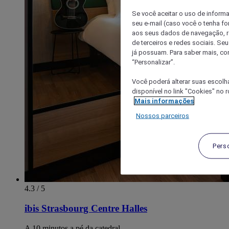
Se você aceitar o uso de inform
seu e-mail (caso você o tenha f
aos seus dados de navegação, re
de terceiros e redes sociais. S
já possuam. Para saber mais, co
“Personalizar”.
Você poderá alterar suas escolh
disponível no link "Cookies" no 
Mais informações
Nossos parceiros
Pers
4.3 / 5
ibis Strasbourg Centre Halles
A 10 minutos a pé da catedral