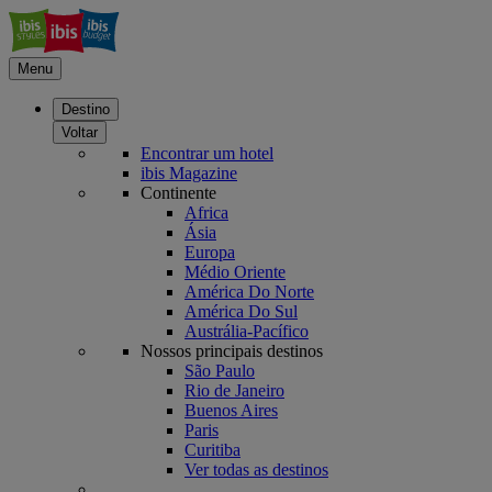
Menu
Destino
Voltar
Encontrar um hotel
ibis Magazine
Continente
Africa
Ásia
Europa
Médio Oriente
América Do Norte
América Do Sul
Austrália-Pacífico
Nossos principais destinos
São Paulo
Rio de Janeiro
Buenos Aires
Paris
Curitiba
Ver todas as destinos