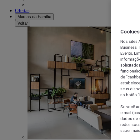
Ofertas
Marcas da Família
Voltar
Cookies
Nos sites A
Business T
Events, Li
informaçõe
solicitado
funcionali
de “cashba
estabelece
seus dispo
no botão “
Se você ac
e-mail (ca
dados de n
redes soci
saber mais