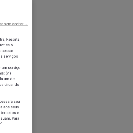
ar sem aceitar →
tra, Resorts,
vities &
acessar
os serviços
er um serviço
s; (vi)
ada um de
sos clicando
ocessará seu
da aos seus
terceiros e
ssuam. Para
”.