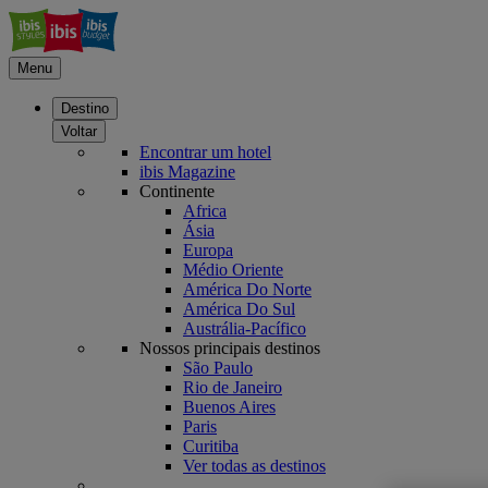
Menu
Destino
Voltar
Encontrar um hotel
ibis Magazine
Continente
Africa
Ásia
Europa
Médio Oriente
América Do Norte
América Do Sul
Austrália-Pacífico
Nossos principais destinos
São Paulo
Rio de Janeiro
Buenos Aires
Paris
Curitiba
Ver todas as destinos