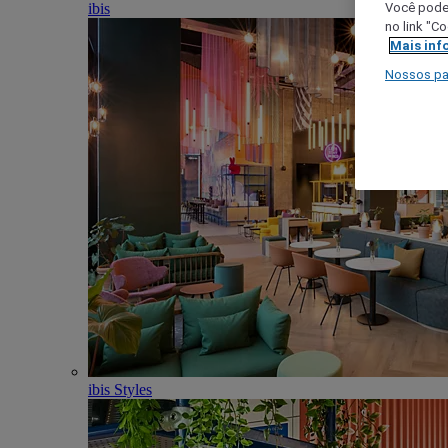
ibis
Você poder
no link "C
Mais inf
Nossos pa
ibis Styles