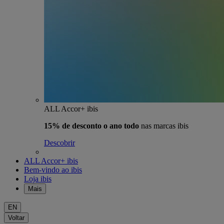
ALL Accor+ ibis
15% de desconto o ano todo
nas marcas ibis
Descobrir
ALL Accor+ ibis
Bem-vindo ao ibis
Loja ibis
Mais
EN
Voltar