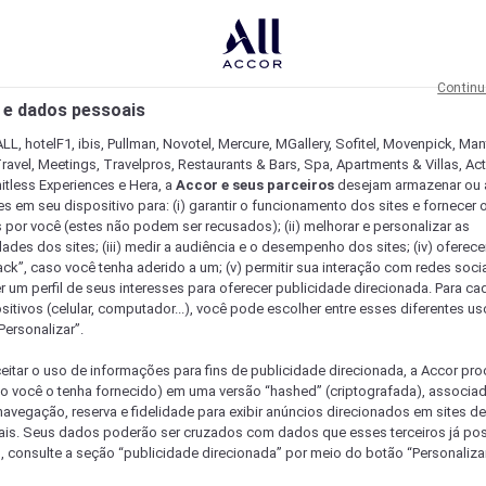
Continu
 e dados pessoais
LL, hotelF1, ibis, Pullman, Novotel, Mercure, MGallery, Sofitel, Movenpick, Man
ravel, Meetings, Travelpros, Restaurants & Bars, Spa, Apartments & Villas, Acti
mitless Experiences e Hera, a
Accor e seus parceiros
desejam armazenar ou 
s em seu dispositivo para: (i) garantir o funcionamento dos sites e fornecer 
s por você (estes não podem ser recusados); (ii) melhorar e personalizar as
dades dos sites; (iii) medir a audiência e o desempenho dos sites; (iv) oferec
ck”, caso você tenha aderido a um; (v) permitir sua interação com redes sociai
r um perfil de seus interesses para oferecer publicidade direcionada. Para c
sitivos (celular, computador...), você pode escolher entre esses diferentes u
Personalizar”.
eitar o uso de informações para fins de publicidade direcionada, a Accor pr
so você o tenha fornecido) em uma versão “hashed” (criptografada), associa
avegação, reserva e fidelidade para exibir anúncios direcionados em sites de 
ais. Seus dados poderão ser cruzados com dados que esses terceiros já po
, consulte a seção “publicidade direcionada” por meio do botão “Personalizar