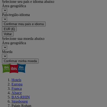
Selecione seu país e idioma abaixo
Área geográfica
País/região-idioma
Confirmar meu país e idioma
EUR
(€)
Voltar
Selecione sua moeda abaixo
Área geográfica
Moeda
Confirmar minha moeda
Hotels
Europa
França
Alsace
BAS-RHIN
Strasbourg
Palais Rohan