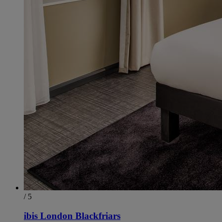
/ 5
ibis London Blackfriars