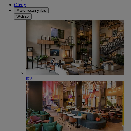
Oferty
Marki rodziny ibis
Wstecz
ibis