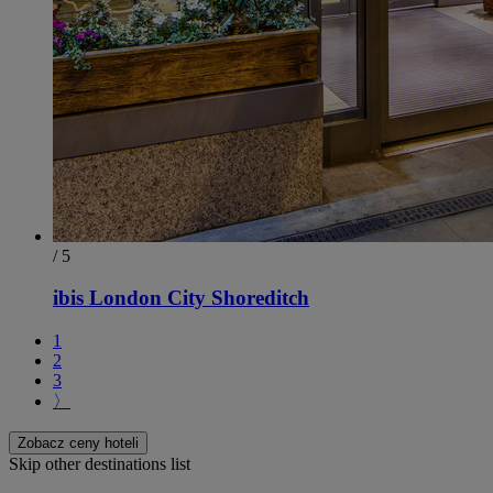
/ 5
ibis London City Shoreditch
1
2
3
〉
Zobacz ceny hoteli
Skip other destinations list