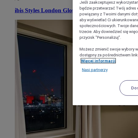
Jeśli zaakceptujesz wykorzystan
będzie przetwarzać Twój adres e-
ibis Styles London Gloucester Road
powiązany z Twoimi danymi doty
aby wyświetlać Ci ukierunkowane
społecznościowych. Twoje dane
trzecie. Aby dowiedzieć się więc
przycisk "Personalizuj”.
Możesz zmienić swoje wybory w 
dostępny za pośrednictwem linku
Więcej informacji
Nasi partnerzy
Do