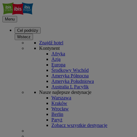
Menu
Cel podróży
Wstecz
Znajdź hotel
Kontynent
Afryka
Azja
Europa
Środkowy Wschód
Ameryka Północna
Ameryka Południowa
Australia L Pacyfik
Nasze najlepsze destynacje
Warszawa
Kraków
Wrocław
Berlin
Paryż
Zobacz wszystkie destynacje