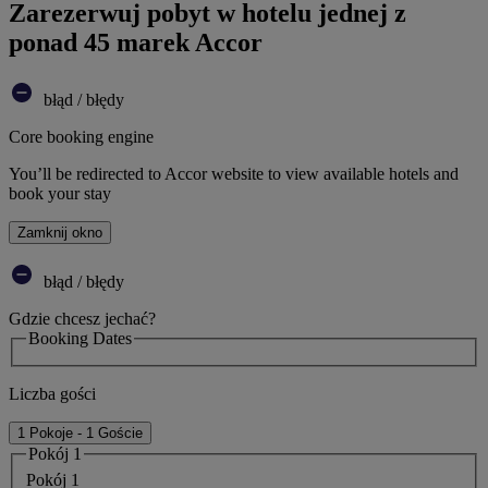
Zarezerwuj pobyt w hotelu jednej z
ponad 45 marek Accor
błąd / błędy
Core booking engine
You’ll be redirected to Accor website to view available hotels and
book your stay
Zamknij okno
błąd / błędy
Gdzie chcesz jechać?
Booking Dates
Liczba gości
1 Pokoje - 1 Goście
Pokój 1
Pokój 1