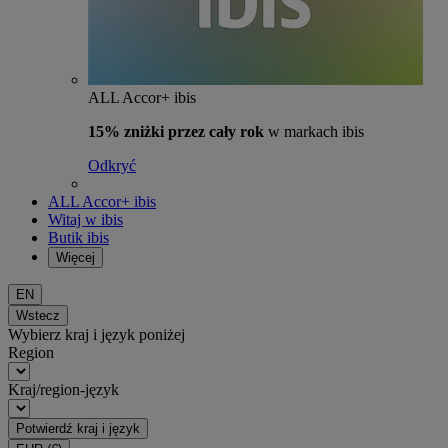
ALL Accor+ ibis
15% zniżki przez cały rok
w markach ibis
Odkryć
ALL Accor+ ibis
Witaj w ibis
Butik ibis
Więcej
EN
Wstecz
Wybierz kraj i język poniżej
Region
Kraj/region-język
Potwierdź kraj i język