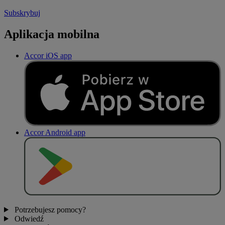
Subskrybuj
Aplikacja mobilna
Accor iOS app
Accor Android app
P
O
B
I
E
R
Z Z
Potrzebujesz pomocy?
Odwiedź