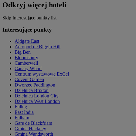
Odkryj więcej hoteli
Skip Interesujące punkty list
Interesujące punkty
Aldgate East
Aéroport de Biggin Hill
Big Ben
Bloomsbury
Camberwell
Canary Wharf
Centrum wystawowe ExCel
Covent Garden
Dworzec Paddington
Dzielnica Brixton
Dzielnica London City
Dzielnica West London
Ealing
East India
Fulham
Gare de Blackfriars
Gmina Hackney
Gmina Wandsworth