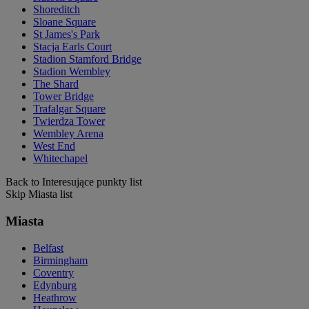
Shoreditch
Sloane Square
St James's Park
Stacja Earls Court
Stadion Stamford Bridge
Stadion Wembley
The Shard
Tower Bridge
Trafalgar Square
Twierdza Tower
Wembley Arena
West End
Whitechapel
Back to Interesujące punkty list
Skip Miasta list
Miasta
Belfast
Birmingham
Coventry
Edynburg
Heathrow