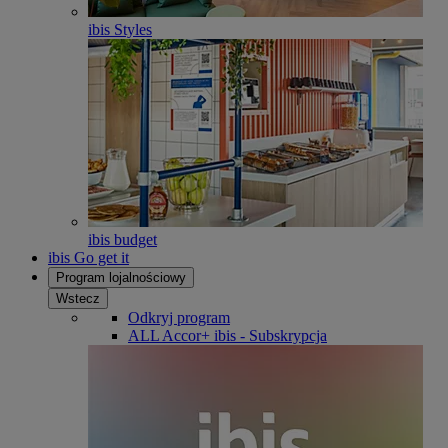
ibis Styles
ibis budget
ibis Go get it
Program lojalnościowy
Wstecz
Odkryj program
ALL Accor+ ibis - Subskrypcja