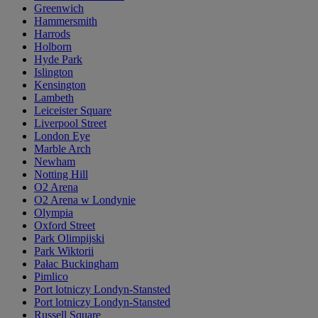
Greenwich
Hammersmith
Harrods
Holborn
Hyde Park
Islington
Kensington
Lambeth
Leiceister Square
Liverpool Street
London Eye
Marble Arch
Newham
Notting Hill
O2 Arena
O2 Arena w Londynie
Olympia
Oxford Street
Park Olimpijski
Park Wiktorii
Pałac Buckingham
Pimlico
Port lotniczy Londyn-Stansted
Port lotniczy Londyn-Stansted
Russell Square