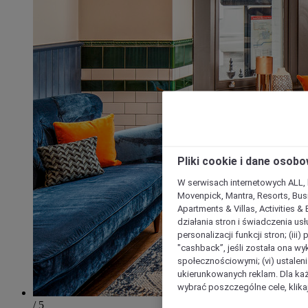
Pliki cookie i dane osob
W serwisach internetowych ALL, ho
Movenpick, Mantra, Resorts, Busi
Apartments & Villas, Activities &
działania stron i świadczenia usł
personalizacji funkcji stron; (iii
"cashback”, jeśli została ona wyk
społecznościowymi; (vi) ustalen
ukierunkowanych reklam. Dla ka
wybrać poszczególne cele, klikaj
/ 5