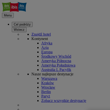
Menu
Cel podróży
Wstecz
Znajdź hotel
Kontynent
Afryka
Azja
Europa
Środkowy Wschód
Ameryka Północna
Ameryka Południowa
Australia L Pacyfik
Nasze najlepsze destynacje
Warszawa
Kraków
Wrocław
Berlin
Paryż
Zobacz wszystkie destynacje