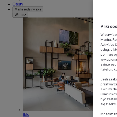
Oferty
Marki rodziny ibis
Wstecz
Pliki co
W serwisac
Mantra, Re
Activities 
usług, o kt
pomiaru og
wykupiona;
zaintereso
(telefon, 
Jeśli zaak
przetwarza
Twoimi dan
ukierunkow
być zestaw
się z sekcj
Możesz zmi
ibis