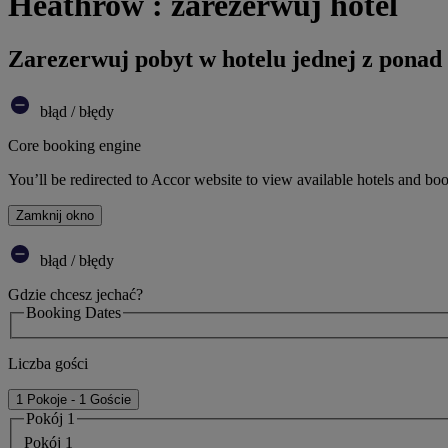
Heathrow : zarezerwuj hotel
Zarezerwuj pobyt w hotelu jednej z ponad
błąd / błędy
Core booking engine
You’ll be redirected to Accor website to view available hotels and bo
Zamknij okno
błąd / błędy
Gdzie chcesz jechać?
Booking Dates
Liczba gości
1 Pokoje - 1 Goście
Pokój 1
Pokój 1