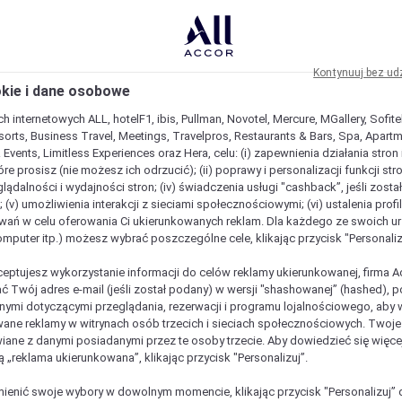
Kontynuuj bez ud
okie i dane osobowe
h internetowych ALL, hotelF1, ibis, Pullman, Novotel, Mercure, MGallery, Sofit
sorts, Business Travel, Meetings, Travelpros, Restaurants & Bars, Spa, Apartme
& Events, Limitless Experiences oraz Hera, celu: (i) zapewnienia działania stron
óre prosisz (nie możesz ich odrzucić); (ii) poprawy i personalizacji funkcji stron;
lądalności i wydajności stron; (iv) świadczenia usługi "cashback”, jeśli zosta
 (v) umożliwienia interakcji z sieciami społecznościowymi; (vi) ustalenia prof
wań w celu oferowania Ci ukierunkowanych reklam. Dla każdego ze swoich u
komputer itp.) możesz wybrać poszczególne cele, klikając przycisk "Personaliz
ceptujesz wykorzystanie informacji do celów reklamy ukierunkowanej, firma A
ć Twój adres e-mail (jeśli został podany) w wersji "shashowanej” (hashed), 
ymi dotyczącymi przeglądania, rezerwacji i programu lojalnościowego, aby w
ane reklamy w witrynach osób trzecich i sieciach społecznościowych. Twoj
iane z danymi posiadanymi przez te osoby trzecie. Aby dowiedzieć się więce
ą „reklama ukierunkowana”, klikając przycisk "Personalizuj”.
enić swoje wybory w dowolnym momencie, klikając przycisk "Personalizuj” 