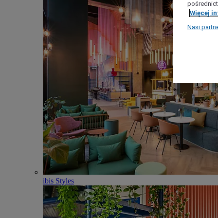
pośrednict
Więcej i
Nasi partn
ibis Styles