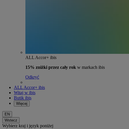
ALL Accor+ ibis
15% zniżki przez cały rok
w markach ibis
Odkryć
ALL Accor+ ibis
Witaj w ibis
Butik ibis
Więcej
EN
Wstecz
Wybierz kraj i język poniżej