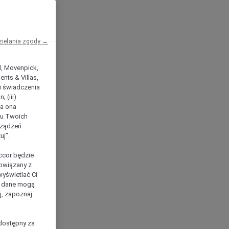
zielania zgody →
el, Movenpick,
nts & Villas,
 i świadczenia
 (iii)
ła ona
ilu Twoich
rządzeń
uj”.
ccor będzie
powiązany z
yświetlać Ci
e dane mogą
j, zapoznaj
dostępny za