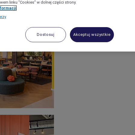
wem linku "Cookies” w dolnej części strony.
nformacji
erzy
Dostosuj
Akceptuj wszystkie