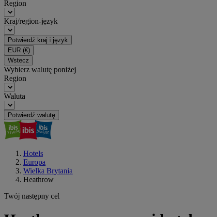
Region
Kraj/region-język
Potwierdź kraj i język
EUR
(€)
Wstecz
Wybierz walutę poniżej
Region
Waluta
Potwierdź walutę
Hotels
Europa
Wielka Brytania
Heathrow
Twój następny cel