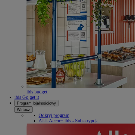
ibis budget
ibis Go get it
Program lojalnościowy
Wstecz
Odkryj program
ALL Accor+ ibis - Subskrypcja