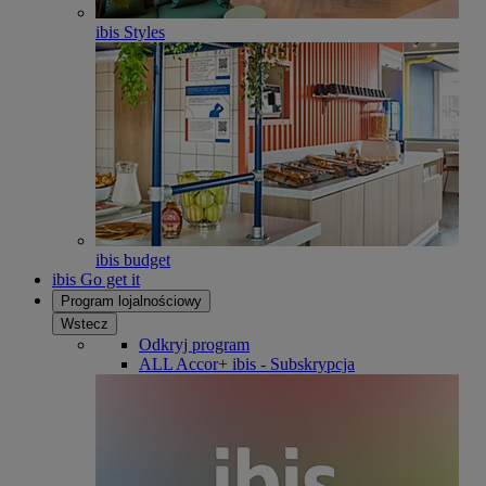
ibis Styles
ibis budget
ibis Go get it
Program lojalnościowy
Wstecz
Odkryj program
ALL Accor+ ibis - Subskrypcja