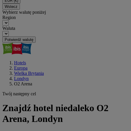
EUR
(€)
Wstecz
Wybierz walutę poniżej
Region
Waluta
Potwierdź walutę
Hotels
Europa
Wielka Brytania
Londyn
O2 Arena
Twój następny cel
Znajdź hotel niedaleko O2
Arena, Londyn