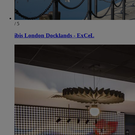
/ 5
ibis London Docklands - ExCeL