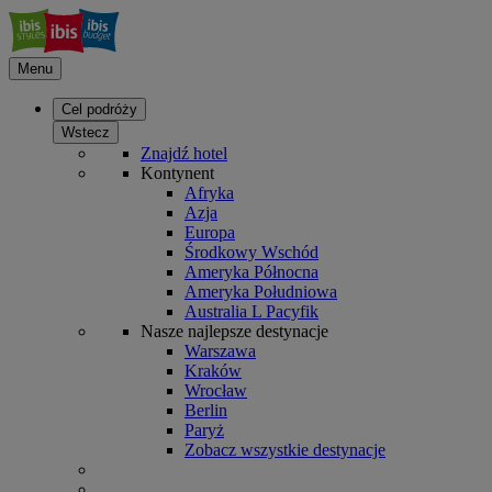
Menu
Cel podróży
Wstecz
Znajdź hotel
Kontynent
Afryka
Azja
Europa
Środkowy Wschód
Ameryka Północna
Ameryka Południowa
Australia L Pacyfik
Nasze najlepsze destynacje
Warszawa
Kraków
Wrocław
Berlin
Paryż
Zobacz wszystkie destynacje