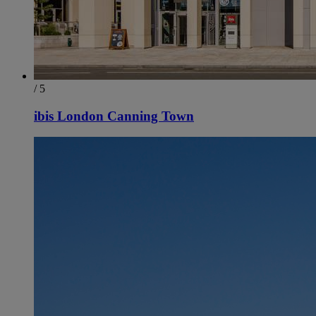
/ 5
ibis London Canning Town