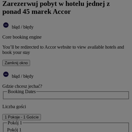
Zarezerwuj pobyt w hotelu jednej z
ponad 45 marek Accor
błąd / błędy
Core booking engine
You’ll be redirected to Accor website to view available hotels and
book your stay
Zamknij okno
błąd / błędy
Gdzie chcesz jechać?
Booking Dates
Liczba gości
1 Pokoje - 1 Goście
Pokój 1
Pokój 1