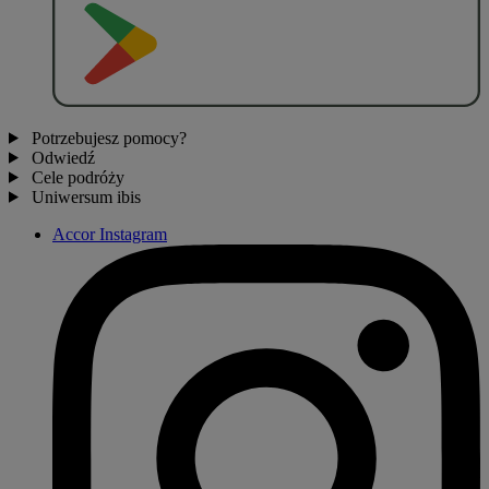
P
O
B
I
E
R
Z Z
Potrzebujesz pomocy?
Odwiedź
Cele podróży
Uniwersum ibis
Accor Instagram