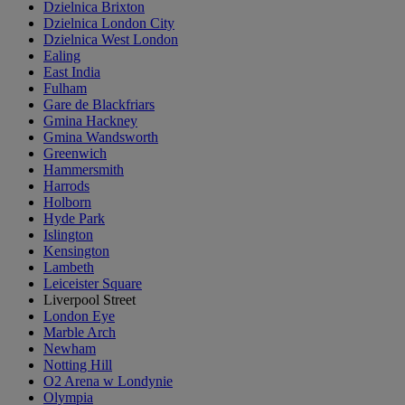
Dzielnica Brixton
Dzielnica London City
Dzielnica West London
Ealing
East India
Fulham
Gare de Blackfriars
Gmina Hackney
Gmina Wandsworth
Greenwich
Hammersmith
Harrods
Holborn
Hyde Park
Islington
Kensington
Lambeth
Leiceister Square
Liverpool Street
London Eye
Marble Arch
Newham
Notting Hill
O2 Arena w Londynie
Olympia