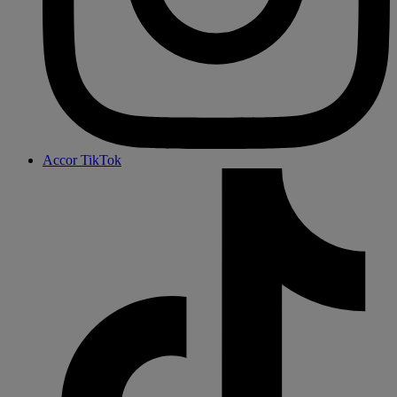
Accor TikTok