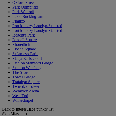
Oxford Street
Park Olimpijski
Park Wiktorii
Pałac Buckingham
Pimlico
Port lotniczy Londyn-Stansted
Port lotniczy Londyn-Stansted
Regent's Park
Russell Square
Shoreditch
Sloane Square
St James's Park
Stacja Earls Court
Stadion Stamford Bridge
Stadion Wembley
The Shard
Tower Bridge
Trafalgar Square
Twierdza Tower
Wembley Arena
West End
Whitechapel
Back to Interesujące punkty list
Skip Miasta list