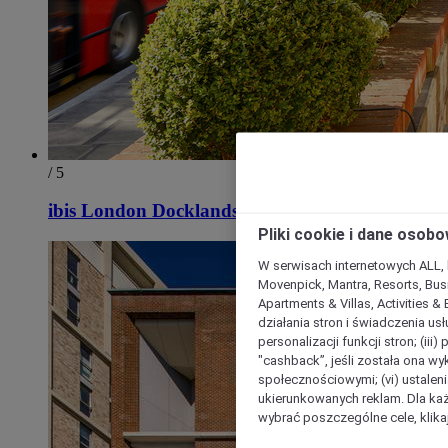
/ 5
ibis London Docklands Canary Wharf
Pliki cookie i dane osob
W serwisach internetowych ALL, ho
Movenpick, Mantra, Resorts, Busi
Apartments & Villas, Activities &
działania stron i świadczenia usł
personalizacji funkcji stron; (iii
"cashback”, jeśli została ona wyk
społecznościowymi; (vi) ustalen
ukierunkowanych reklam. Dla ka
wybrać poszczególne cele, klikaj