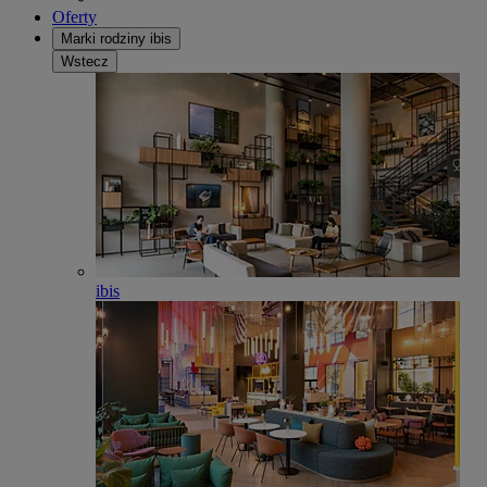
Oferty
Marki rodziny ibis
Wstecz
ibis