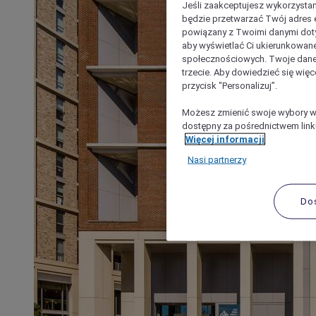
Jeśli zaakceptujesz wykorzystan
będzie przetwarzać Twój adres e-
powiązany z Twoimi danymi doty
aby wyświetlać Ci ukierunkowane
społecznościowych. Twoje dane
trzecie. Aby dowiedzieć się więc
przycisk "Personalizuj”.
Możesz zmienić swoje wybory w 
dostępny za pośrednictwem linku
Więcej informacji
Nasi partnerzy
Do