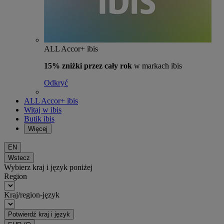
ALL Accor+ ibis
15% zniżki przez cały rok
w markach ibis
Odkryć
ALL Accor+ ibis
Witaj w ibis
Butik ibis
Więcej
EN
Wstecz
Wybierz kraj i język poniżej
Region
Kraj/region-język
Potwierdź kraj i język