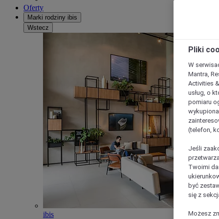
Oferty
Marki rodziny ibis
Wstecz
Pliki co
W serwisac
Mantra, Re
Activities 
usług, o kt
pomiaru og
wykupiona;
zaintereso
(telefon, 
Jeśli zaak
przetwarza
Twoimi dan
ukierunkow
być zestaw
się z sekcj
Możesz zmi
ibis