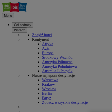
Menu
Cel podróży
Wstecz
Znajdź hotel
Kontynent
Afryka
Azja
Europa
Środkowy Wschód
Ameryka Północna
Ameryka Południowa
Australia L Pacyfik
Nasze najlepsze destynacje
Warszawa
Kraków
Wrocław
Berlin
Paryż
Zobacz wszystkie destynacje