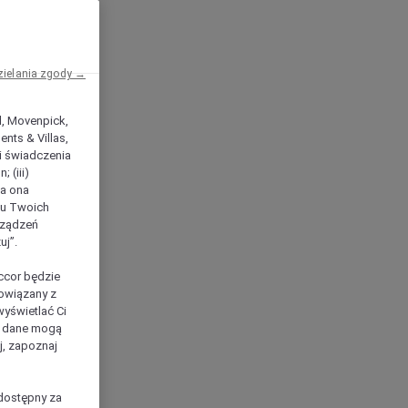
zielania zgody →
el, Movenpick,
nts & Villas,
 i świadczenia
 (iii)
ła ona
ilu Twoich
rządzeń
uj”.
ccor będzie
powiązany z
yświetlać Ci
e dane mogą
j, zapoznaj
dostępny za