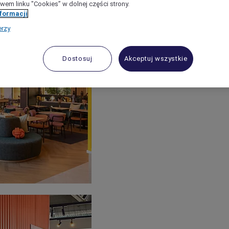
wem linku "Cookies” w dolnej części strony.
nformacji
erzy
Dostosuj
Akceptuj wszystkie