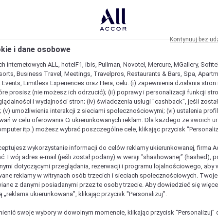
Kontynuuj bez ud
okie i dane osobowe
h internetowych ALL, hotelF1, ibis, Pullman, Novotel, Mercure, MGallery, Sofit
sorts, Business Travel, Meetings, Travelpros, Restaurants & Bars, Spa, Apartme
& Events, Limitless Experiences oraz Hera, celu: (i) zapewnienia działania stron
óre prosisz (nie możesz ich odrzucić); (ii) poprawy i personalizacji funkcji stron;
lądalności i wydajności stron; (iv) świadczenia usługi "cashback”, jeśli zosta
 (v) umożliwienia interakcji z sieciami społecznościowymi; (vi) ustalenia prof
wań w celu oferowania Ci ukierunkowanych reklam. Dla każdego ze swoich u
komputer itp.) możesz wybrać poszczególne cele, klikając przycisk "Personaliz
ceptujesz wykorzystanie informacji do celów reklamy ukierunkowanej, firma A
ć Twój adres e-mail (jeśli został podany) w wersji "shashowanej” (hashed), 
ymi dotyczącymi przeglądania, rezerwacji i programu lojalnościowego, aby w
ane reklamy w witrynach osób trzecich i sieciach społecznościowych. Twoj
iane z danymi posiadanymi przez te osoby trzecie. Aby dowiedzieć się więce
ą „reklama ukierunkowana”, klikając przycisk "Personalizuj”.
enić swoje wybory w dowolnym momencie, klikając przycisk "Personalizuj” 