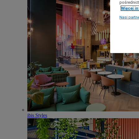
pośrednict
Więcej i
Nasi partn
ibis Styles