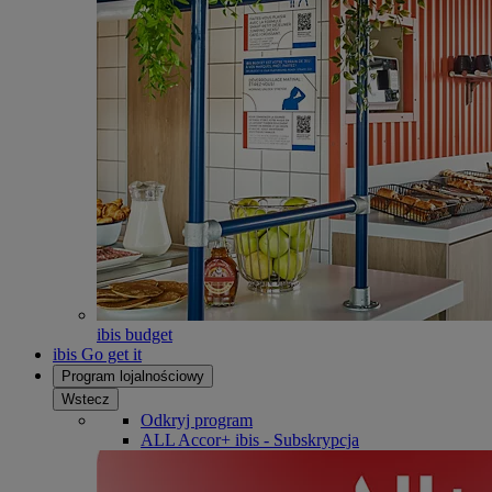
ibis budget
ibis Go get it
Program lojalnościowy
Wstecz
Odkryj program
ALL Accor+ ibis - Subskrypcja