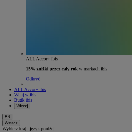
ALL Accor+ ibis
15% zniżki przez cały rok
w markach ibis
Odkryć
ALL Accor+ ibis
Witaj w ibis
Butik ibis
Więcej
EN
Wstecz
Wybierz kraj i język poniżej