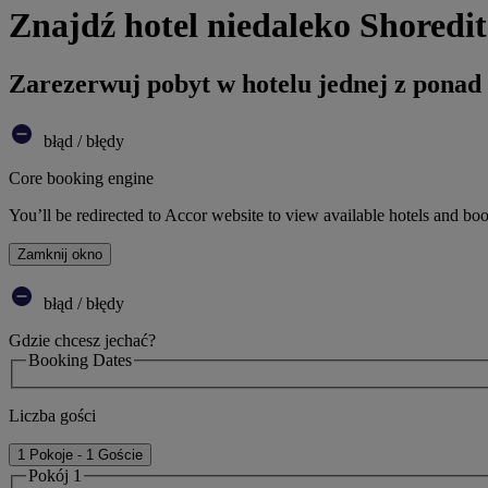
Znajdź hotel niedaleko Shoredi
Zarezerwuj pobyt w hotelu jednej z ponad
błąd / błędy
Core booking engine
You’ll be redirected to Accor website to view available hotels and bo
Zamknij okno
błąd / błędy
Gdzie chcesz jechać?
Booking Dates
Liczba gości
1 Pokoje - 1 Goście
Pokój 1