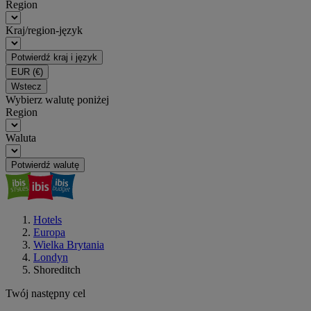
Region
Kraj/region-język
Potwierdź kraj i język
EUR
(€)
Wstecz
Wybierz walutę poniżej
Region
Waluta
Potwierdź walutę
Hotels
Europa
Wielka Brytania
Londyn
Shoreditch
Twój następny cel