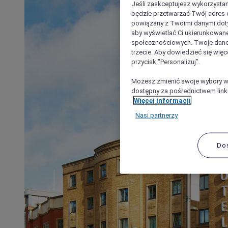
Jeśli zaakceptujesz wykorzystan
będzie przetwarzać Twój adres e-
powiązany z Twoimi danymi doty
aby wyświetlać Ci ukierunkowane
społecznościowych. Twoje dane
trzecie. Aby dowiedzieć się więc
przycisk "Personalizuj”.
Możesz zmienić swoje wybory w 
dostępny za pośrednictwem linku
Więcej informacji
Nasi partnerzy
Do