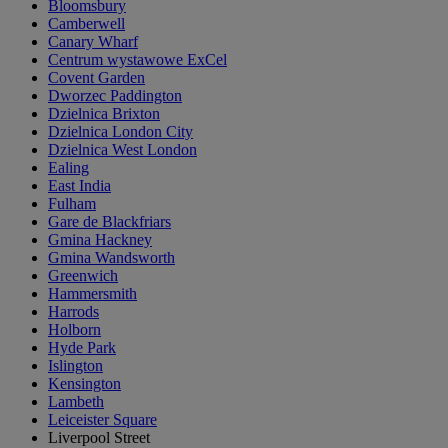
Bloomsbury
Camberwell
Canary Wharf
Centrum wystawowe ExCel
Covent Garden
Dworzec Paddington
Dzielnica Brixton
Dzielnica London City
Dzielnica West London
Ealing
East India
Fulham
Gare de Blackfriars
Gmina Hackney
Gmina Wandsworth
Greenwich
Hammersmith
Harrods
Holborn
Hyde Park
Islington
Kensington
Lambeth
Leiceister Square
Liverpool Street