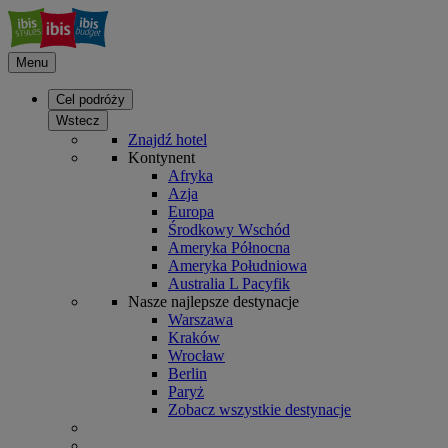
Menu
Cel podróży
Wstecz
Znajdź hotel
Kontynent
Afryka
Azja
Europa
Środkowy Wschód
Ameryka Północna
Ameryka Południowa
Australia L Pacyfik
Nasze najlepsze destynacje
Warszawa
Kraków
Wrocław
Berlin
Paryż
Zobacz wszystkie destynacje