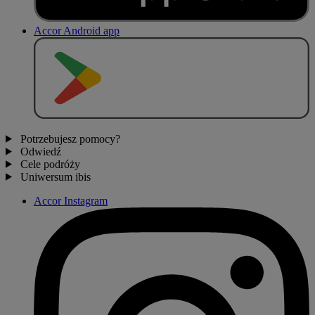
Accor Android app
P
O
B
I
E
R
Z Z
Potrzebujesz pomocy?
Odwiedź
Cele podróży
Uniwersum ibis
Accor Instagram