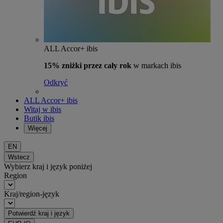
ALL Accor+ ibis
15% zniżki przez cały rok
w markach ibis
Odkryć
ALL Accor+ ibis
Witaj w ibis
Butik ibis
Więcej
EN
Wstecz
Wybierz kraj i język poniżej
Region
Kraj/region-język
Potwierdź kraj i język