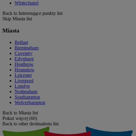
Whitechapel
Back to Interesujące punkty list
Skip Miasta list
Miasta
Belfast
Birmingham
Coventry
Edynburg
Heathrow
Hounslow
Leicester
Liverpool
Londyn
Nottingham
Southampton
Wolverhampton
Back to Miasta list
Pokaż więcej (60)
Back to other destinations list