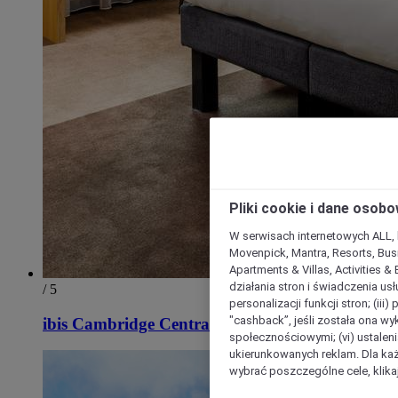
Pliki cookie i dane osob
W serwisach internetowych ALL, ho
Movenpick, Mantra, Resorts, Busi
Apartments & Villas, Activities &
działania stron i świadczenia usł
/ 5
personalizacji funkcji stron; (iii
"cashback”, jeśli została ona wyk
ibis Cambridge Central Station
społecznościowymi; (vi) ustalen
ukierunkowanych reklam. Dla ka
wybrać poszczególne cele, klikaj