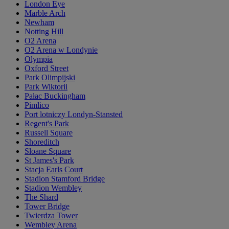
London Eye
Marble Arch
Newham
Notting Hill
O2 Arena
O2 Arena w Londynie
Olympia
Oxford Street
Park Olimpijski
Park Wiktorii
Pałac Buckingham
Pimlico
Port lotniczy Londyn-Stansted
Regent's Park
Russell Square
Shoreditch
Sloane Square
St James's Park
Stacja Earls Court
Stadion Stamford Bridge
Stadion Wembley
The Shard
Tower Bridge
Twierdza Tower
Wembley Arena