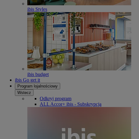
ibis Styles
ibis budget
ibis Go get it
Program lojalnościowy
Wstecz
Odkryj program
ALL Accor+ ibis - Subskrypcja