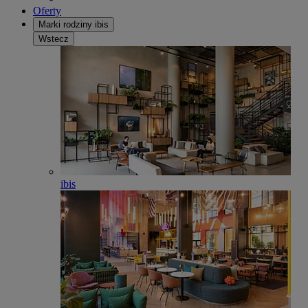
Oferty
Marki rodziny ibis
Wstecz
ibis