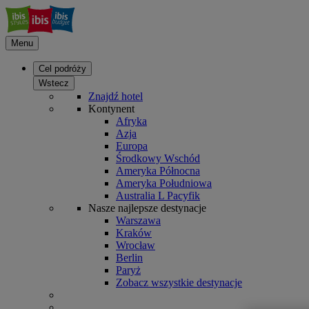
Menu
Cel podróży
Wstecz
Znajdź hotel
Kontynent
Afryka
Azja
Europa
Środkowy Wschód
Ameryka Północna
Ameryka Południowa
Australia L Pacyfik
Nasze najlepsze destynacje
Warszawa
Kraków
Wrocław
Berlin
Paryż
Zobacz wszystkie destynacje