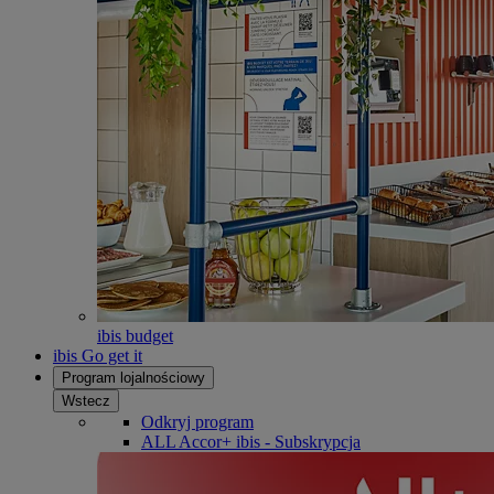
ibis budget
ibis Go get it
Program lojalnościowy
Wstecz
Odkryj program
ALL Accor+ ibis - Subskrypcja