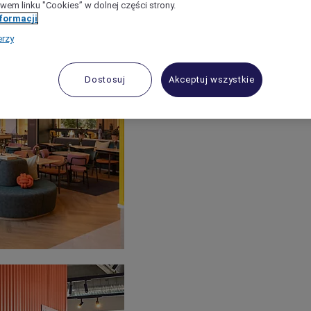
wem linku "Cookies” w dolnej części strony.
nformacji
erzy
Dostosuj
Akceptuj wszystkie