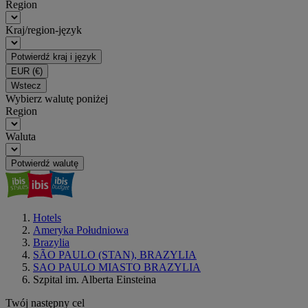
Region
Kraj/region-język
Potwierdź kraj i język
EUR
(€)
Wstecz
Wybierz walutę poniżej
Region
Waluta
Potwierdź walutę
Hotels
Ameryka Południowa
Brazylia
SÃO PAULO (STAN), BRAZYLIA
SAO PAULO MIASTO BRAZYLIA
Szpital im. Alberta Einsteina
Twój następny cel