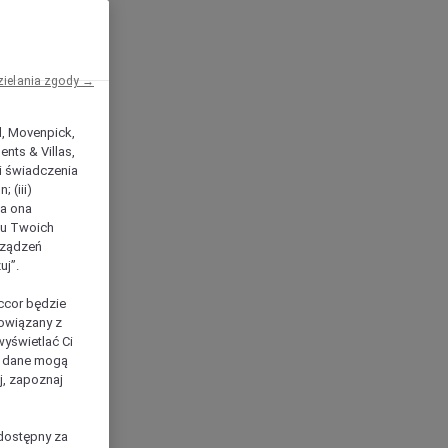
zielania zgody →
el, Movenpick,
nts & Villas,
 i świadczenia
 (iii)
ła ona
ilu Twoich
rządzeń
uj”.
ccor będzie
powiązany z
yświetlać Ci
e dane mogą
j, zapoznaj
dostępny za