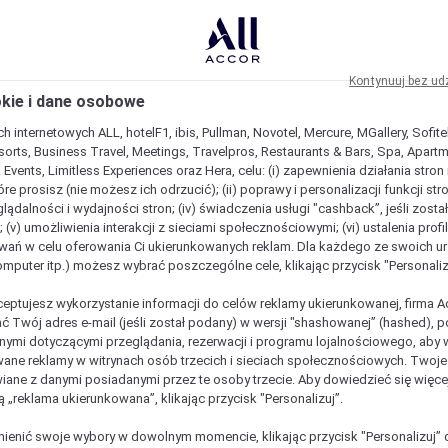
Kontynuuj bez ud
okie i dane osobowe
h internetowych ALL, hotelF1, ibis, Pullman, Novotel, Mercure, MGallery, Sofit
sorts, Business Travel, Meetings, Travelpros, Restaurants & Bars, Spa, Apartme
& Events, Limitless Experiences oraz Hera, celu: (i) zapewnienia działania stron
óre prosisz (nie możesz ich odrzucić); (ii) poprawy i personalizacji funkcji stron;
lądalności i wydajności stron; (iv) świadczenia usługi "cashback”, jeśli zosta
 (v) umożliwienia interakcji z sieciami społecznościowymi; (vi) ustalenia prof
wań w celu oferowania Ci ukierunkowanych reklam. Dla każdego ze swoich u
komputer itp.) możesz wybrać poszczególne cele, klikając przycisk "Personaliz
ceptujesz wykorzystanie informacji do celów reklamy ukierunkowanej, firma A
ć Twój adres e-mail (jeśli został podany) w wersji "shashowanej” (hashed), 
ymi dotyczącymi przeglądania, rezerwacji i programu lojalnościowego, aby w
ane reklamy w witrynach osób trzecich i sieciach społecznościowych. Twoj
iane z danymi posiadanymi przez te osoby trzecie. Aby dowiedzieć się więce
ą „reklama ukierunkowana”, klikając przycisk "Personalizuj”.
enić swoje wybory w dowolnym momencie, klikając przycisk "Personalizuj” 