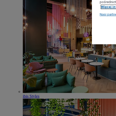
pośrednict
Więcej i
Nasi partn
ibis Styles