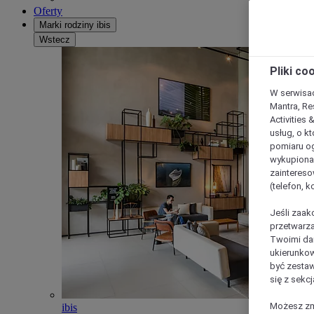
Oferty
Marki rodziny ibis
Wstecz
Pliki co
W serwisac
Mantra, Re
Activities 
usług, o kt
pomiaru og
wykupiona;
zaintereso
(telefon, 
Jeśli zaak
przetwarza
Twoimi dan
ukierunkow
być zestaw
się z sekcj
Możesz zmi
ibis