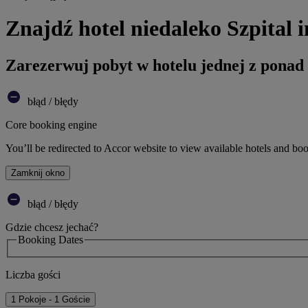
Znajdź hotel niedaleko Szpit
Zarezerwuj pobyt w hotelu jednej z ponad
błąd / błędy
Core booking engine
You’ll be redirected to Accor website to view available hotels and bo
Zamknij okno
błąd / błędy
Gdzie chcesz jechać?
Booking Dates
Liczba gości
1 Pokoje - 1 Goście