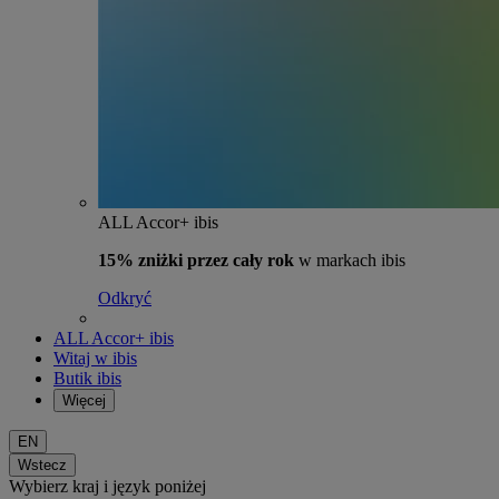
ALL Accor+ ibis
15% zniżki przez cały rok
w markach ibis
Odkryć
ALL Accor+ ibis
Witaj w ibis
Butik ibis
Więcej
EN
Wstecz
Wybierz kraj i język poniżej