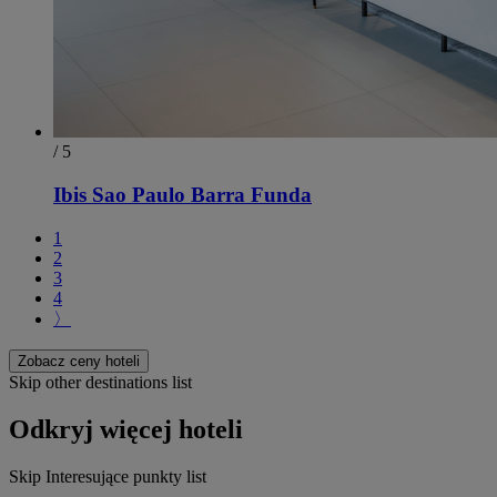
/ 5
Ibis Sao Paulo Barra Funda
1
2
3
4
〉
Zobacz ceny hoteli
Skip other destinations list
Odkryj więcej hoteli
Skip Interesujące punkty list