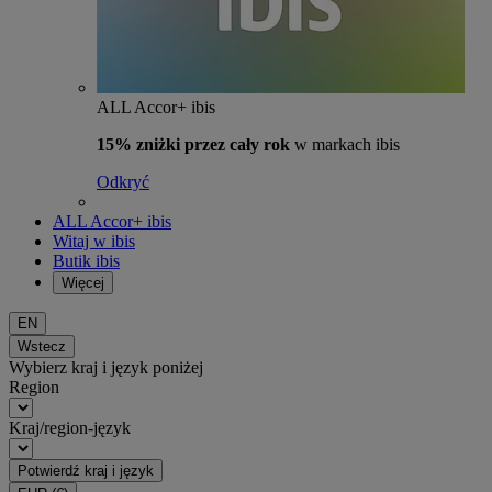
ALL Accor+ ibis
15% zniżki przez cały rok
w markach ibis
Odkryć
ALL Accor+ ibis
Witaj w ibis
Butik ibis
Więcej
EN
Wstecz
Wybierz kraj i język poniżej
Region
Kraj/region-język
Potwierdź kraj i język