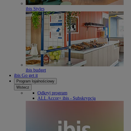
ibis Styles
ibis budget
ibis Go get it
Program lojalnościowy
Wstecz
Odkryj program
ALL Accor+ ibis - Subskrypcja