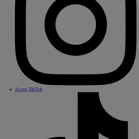
Accor TikTok