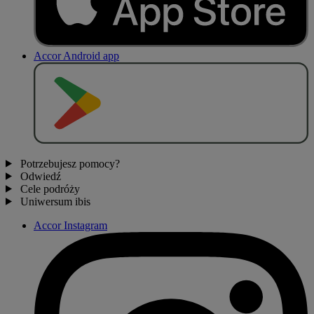
Accor Android app
P
O
B
I
E
R
Z Z
Potrzebujesz pomocy?
Odwiedź
Cele podróży
Uniwersum ibis
Accor Instagram