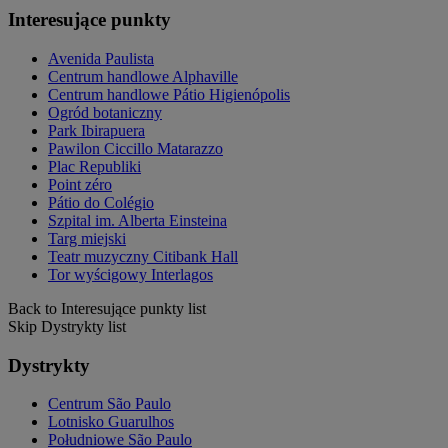
Interesujące punkty
Avenida Paulista
Centrum handlowe Alphaville
Centrum handlowe Pátio Higienópolis
Ogród botaniczny
Park Ibirapuera
Pawilon Ciccillo Matarazzo
Plac Republiki
Point zéro
Pátio do Colégio
Szpital im. Alberta Einsteina
Targ miejski
Teatr muzyczny Citibank Hall
Tor wyścigowy Interlagos
Back to Interesujące punkty list
Skip Dystrykty list
Dystrykty
Centrum São Paulo
Lotnisko Guarulhos
Południowe São Paulo