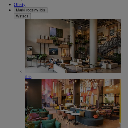
Oferty
Marki rodziny ibis
Wstecz
ibis