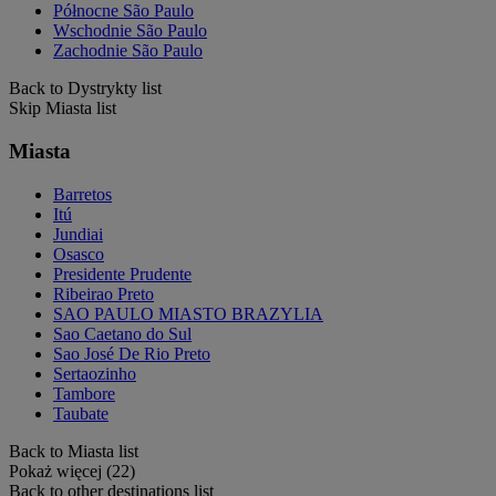
Północne São Paulo
Wschodnie São Paulo
Zachodnie São Paulo
Back to Dystrykty list
Skip Miasta list
Miasta
Barretos
Itú
Jundiai
Osasco
Presidente Prudente
Ribeirao Preto
SAO PAULO MIASTO BRAZYLIA
Sao Caetano do Sul
Sao José De Rio Preto
Sertaozinho
Tambore
Taubate
Back to Miasta list
Pokaż więcej (22)
Back to other destinations list