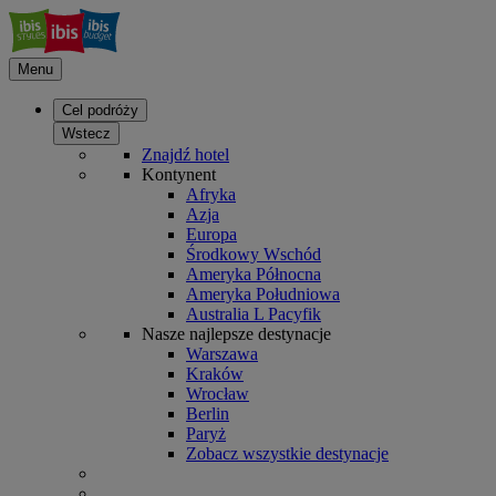
Menu
Cel podróży
Wstecz
Znajdź hotel
Kontynent
Afryka
Azja
Europa
Środkowy Wschód
Ameryka Północna
Ameryka Południowa
Australia L Pacyfik
Nasze najlepsze destynacje
Warszawa
Kraków
Wrocław
Berlin
Paryż
Zobacz wszystkie destynacje