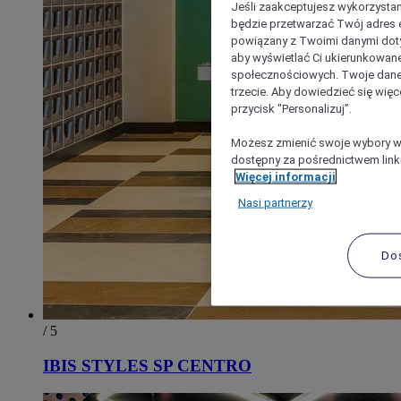
Jeśli zaakceptujesz wykorzystan
będzie przetwarzać Twój adres e-
powiązany z Twoimi danymi doty
aby wyświetlać Ci ukierunkowane
społecznościowych. Twoje dane
trzecie. Aby dowiedzieć się więc
przycisk "Personalizuj”.
Możesz zmienić swoje wybory w 
dostępny za pośrednictwem linku
Więcej informacji
Nasi partnerzy
Do
/ 5
IBIS STYLES SP CENTRO