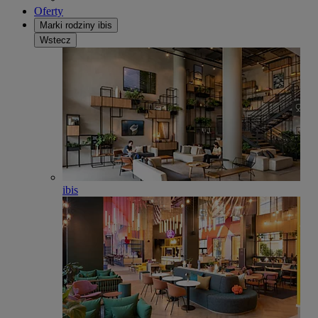
Oferty
Marki rodziny ibis
Wstecz
ibis