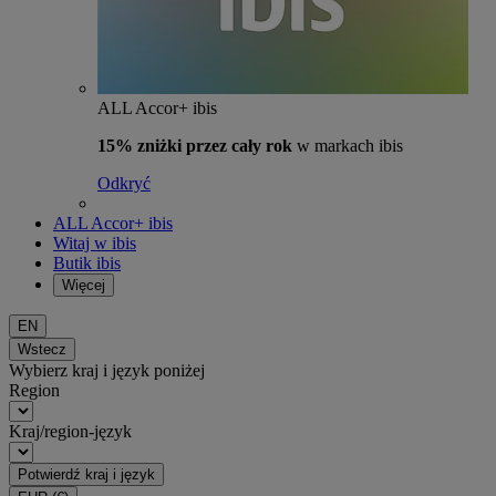
ALL Accor+ ibis
15% zniżki przez cały rok
w markach ibis
Odkryć
ALL Accor+ ibis
Witaj w ibis
Butik ibis
Więcej
EN
Wstecz
Wybierz kraj i język poniżej
Region
Kraj/region-język
Potwierdź kraj i język