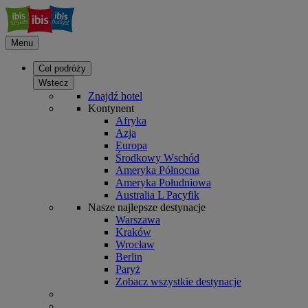
Menu
Cel podróży
Wstecz
Znajdź hotel
Kontynent
Afryka
Azja
Europa
Środkowy Wschód
Ameryka Północna
Ameryka Południowa
Australia L Pacyfik
Nasze najlepsze destynacje
Warszawa
Kraków
Wrocław
Berlin
Paryż
Zobacz wszystkie destynacje