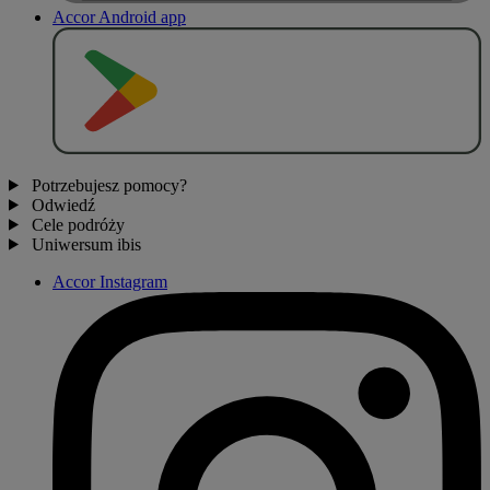
Accor Android app
P
O
B
I
E
R
Z Z
Potrzebujesz pomocy?
Odwiedź
Cele podróży
Uniwersum ibis
Accor Instagram