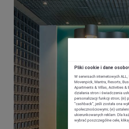
Pliki cookie i dane osob
W serwisach internetowych ALL, ho
Movenpick, Mantra, Resorts, Busi
Apartments & Villas, Activities &
działania stron i świadczenia usł
personalizacji funkcji stron; (iii
"cashback”, jeśli została ona wyk
społecznościowymi; (vi) ustalen
ukierunkowanych reklam. Dla ka
wybrać poszczególne cele, klikaj