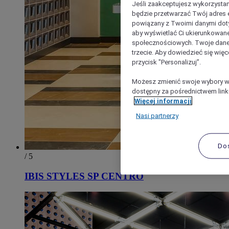
Jeśli zaakceptujesz wykorzystan
będzie przetwarzać Twój adres e-
powiązany z Twoimi danymi doty
aby wyświetlać Ci ukierunkowane
społecznościowych. Twoje dane
trzecie. Aby dowiedzieć się więc
przycisk "Personalizuj”.
Możesz zmienić swoje wybory w 
dostępny za pośrednictwem linku
Więcej informacji
Nasi partnerzy
Do
/ 5
IBIS STYLES SP CENTRO