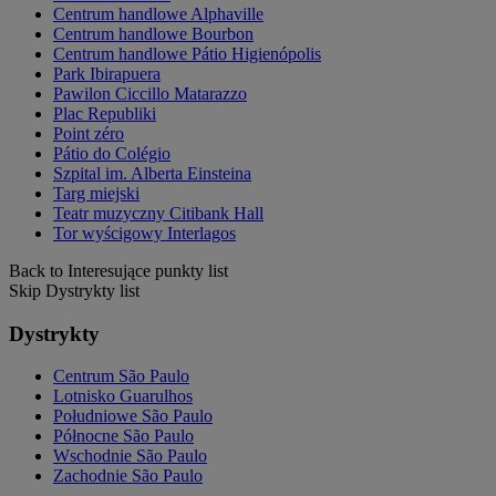
Centrum handlowe Alphaville
Centrum handlowe Bourbon
Centrum handlowe Pátio Higienópolis
Park Ibirapuera
Pawilon Ciccillo Matarazzo
Plac Republiki
Point zéro
Pátio do Colégio
Szpital im. Alberta Einsteina
Targ miejski
Teatr muzyczny Citibank Hall
Tor wyścigowy Interlagos
Back to Interesujące punkty list
Skip Dystrykty list
Dystrykty
Centrum São Paulo
Lotnisko Guarulhos
Południowe São Paulo
Północne São Paulo
Wschodnie São Paulo
Zachodnie São Paulo