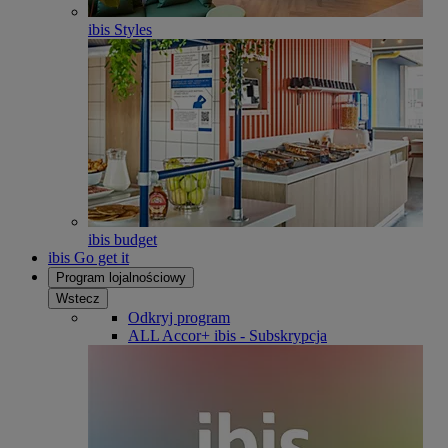
ibis Styles
ibis budget
ibis Go get it
Program lojalnościowy
Wstecz
Odkryj program
ALL Accor+ ibis - Subskrypcja