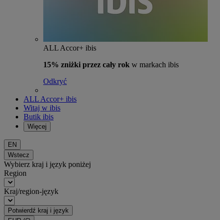
ALL Accor+ ibis
15% zniżki przez cały rok
w markach ibis
Odkryć
ALL Accor+ ibis
Witaj w ibis
Butik ibis
Więcej
EN
Wstecz
Wybierz kraj i język poniżej
Region
Kraj/region-język
Potwierdź kraj i język