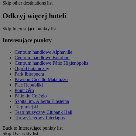
Skip other destinations list
Odkryj więcej hoteli
Skip Interesujące punkty list
Interesujące punkty
Centrum handlowe Alphaville
Centrum handlowe Bourbon
Centrum handlowe Pátio Higienópolis
Ogród botaniczny
Park Ibirapuera
Pawilon Ciccillo Matarazzo
Plac Republiki
Point zéro
Pátio do Colégio
Szpital im. Alberta Einsteina
Targ miejski
Teatr muzyczny Citibank Hall
Tor wyścigowy Interlagos
Back to Interesujące punkty list
Skip Dystrykty list