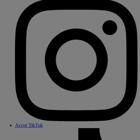
Accor TikTok