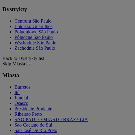
Dystrykty
Centrum São Paulo
Lotnisko Guarulhos
Południowe São Paulo
Północne São Paulo
Wschodnie São Paulo
Zachodnie São Paulo
Back to Dystrykty list
Skip Miasta list
Miasta
Barretos
Itú
Jundiai
Osasco
Presidente Prudente
Ribeirao Preto
SAO PAULO MIASTO BRAZYLIA
Sao Caetano do Sul
Sao José De Rio Preto