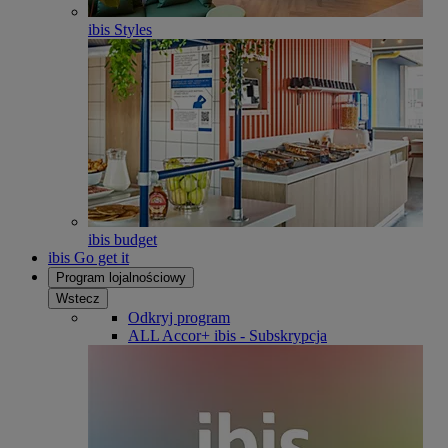
ibis Styles
ibis budget
ibis Go get it
Program lojalnościowy
Wstecz
Odkryj program
ALL Accor+ ibis - Subskrypcja