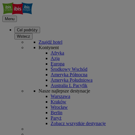
Menu
Cel podróży
Wstecz
Znajdź hotel
Kontynent
Afryka
Azja
Europa
Środkowy Wschód
Ameryka Północna
Ameryka Południowa
Australia L Pacyfik
Nasze najlepsze destynacje
Warszawa
Kraków
Wrocław
Berlin
Paryż
Zobacz wszystkie destynacje