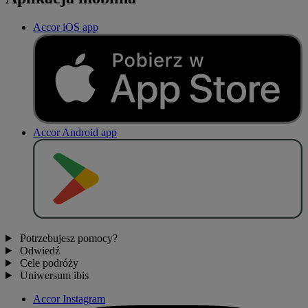
Accor iOS app
Accor Android app
P
O
B
I
E
R
Z Z
Potrzebujesz pomocy?
Odwiedź
Cele podróży
Uniwersum ibis
Accor Instagram