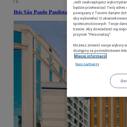
/ 5
Jeśli zaakceptujesz wykorzystan
będzie przetwarzać Twój adres e-
Ibis São Paulo Paulista
powiązany z Twoimi danymi doty
aby wyświetlać Ci ukierunkowane
społecznościowych. Twoje dane
trzecie. Aby dowiedzieć się więc
przycisk "Personalizuj”.
Możesz zmienić swoje wybory w 
dostępny za pośrednictwem linku
Więcej informacji
Nasi partnerzy
Do