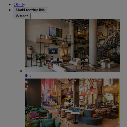
Oferty
Marki rodziny ibis
Wstecz
ibis