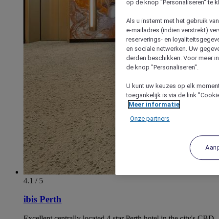
op de knop "Personaliseren" te k
Als u instemt met het gebruik va
e-mailadres (indien verstrekt) v
reserverings- en loyaliteitsgege
en sociale netwerken. Uw gegev
derden beschikken. Voor meer inf
de knop "Personaliseren".
U kunt uw keuzes op elk moment 
toegankelijk is via de link "Cook
Meer informatie
Onze partners
Aan
4.1 / 5
ibis Perth
Excellent centrally located 4-star Perth hotel in the city's CBD