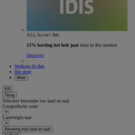
ALL Accor+ ibis
15% korting het hele jaar
door in ibis merken
Discover
Welkom bij ibis
ibis store
Meer
EN
Terug
Selecteer hieronder uw land en taal
Geografische zone
Land/regio-taal
Bevestig mijn land en taal