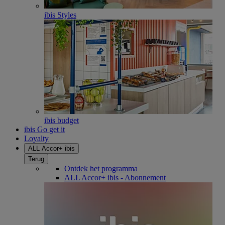
ibis Styles
ibis budget
ibis Go get it
Loyalty
ALL Accor+ ibis
Terug
Ontdek het programma
ALL Accor+ ibis - Abonnement