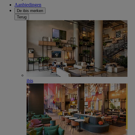
Aanbiedingen
De ibis merken
Terug
ibis