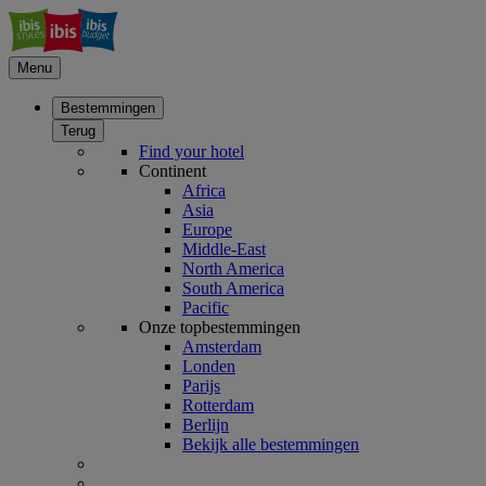
Menu
Bestemmingen
Terug
Find your hotel
Continent
Africa
Asia
Europe
Middle-East
North America
South America
Pacific
Onze topbestemmingen
Amsterdam
Londen
Parijs
Rotterdam
Berlijn
Bekijk alle bestemmingen