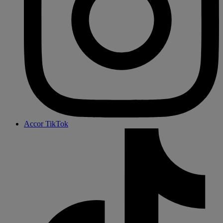
Accor TikTok