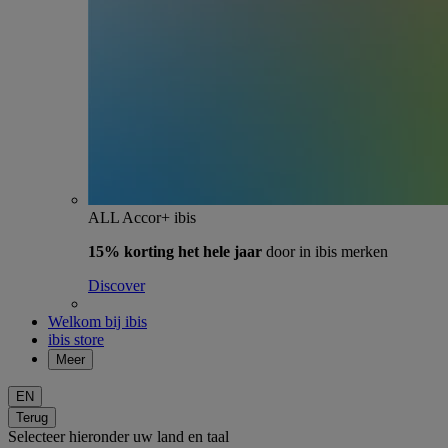
ALL Accor+ ibis
15% korting het hele jaar
door in ibis merken
Discover
Welkom bij ibis
ibis store
Meer
EN
Terug
Selecteer hieronder uw land en taal