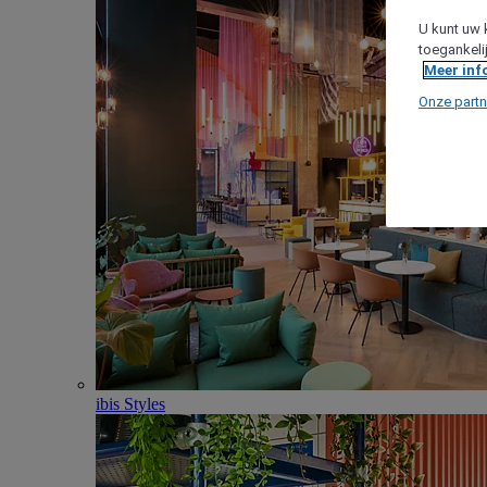
U kunt uw 
toegankeli
Meer inf
Onze partn
ibis Styles