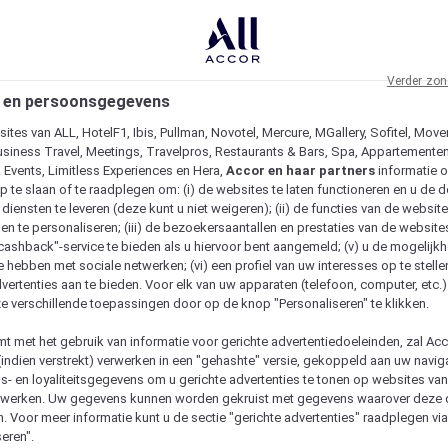
Verder zon
 en persoonsgegevens
ites van ALL, HotelF1, Ibis, Pullman, Novotel, Mercure, MGallery, Sofitel, Move
usiness Travel, Meetings, Travelpros, Restaurants & Bars, Spa, Appartementen 
& Events, Limitless Experiences en Hera,
Accor en haar partners
informatie 
p te slaan of te raadplegen om: (i) de websites te laten functioneren en u de d
iensten te leveren (deze kunt u niet weigeren); (ii) de functies van de website
en te personaliseren; (iii) de bezoekersaantallen en prestaties van de website
 "cashback"-service te bieden als u hiervoor bent aangemeld; (v) u de mogelijk
te hebben met sociale netwerken; (vi) een profiel van uw interesses op te stell
vertenties aan te bieden. Voor elk van uw apparaten (telefoon, computer, etc.)
e verschillende toepassingen door op de knop "Personaliseren" te klikken.
emt met het gebruik van informatie voor gerichte advertentiedoeleinden, zal Ac
(indien verstrekt) verwerken in een "gehashte" versie, gekoppeld aan uw naviga
gs- en loyaliteitsgegevens om u gerichte advertenties te tonen op websites va
etwerken. Uw gegevens kunnen worden gekruist met gegevens waarover deze
. Voor meer informatie kunt u de sectie "gerichte advertenties" raadplegen vi
eren".