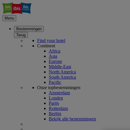
Menu
Bestemmingen
Terug
Find your hotel
Continent
Africa
Asia
Europe
Middle-East
North America
South America
Pacific
Onze topbestemmingen
Amsterdam
Londen
Parijs
Rotterdam
Berlijn
Bekijk alle bestemmingen