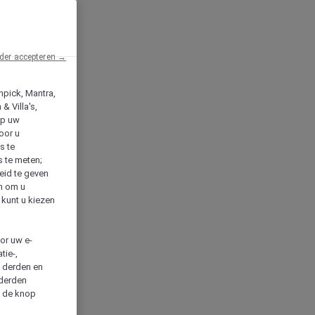
der accepteren →
npick, Mantra,
& Villa's,
op uw
oor u
s te
s te meten;
heid te geven
en om u
 kunt u kiezen
cor uw e-
tie-,
n derden en
 derden
a de knop