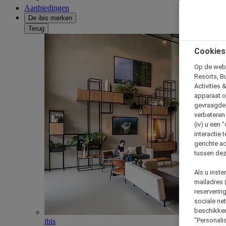
Aanbiedingen
De ibis merken
Terug
Cookies
Op de webs
Resorts, B
Activities 
apparaat o
gevraagde d
verbeteren 
(iv) u een
interactie 
gerichte ad
tussen dez
Als u inst
mailadres 
reserverin
sociale n
beschikken
"Personalis
ibis