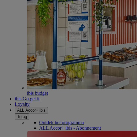
ibis budget
ibis Go get it
Loyalty
ALL Accor+ ibis
Terug
Ontdek het programma
ALL Accor+ ibis - Abonnement