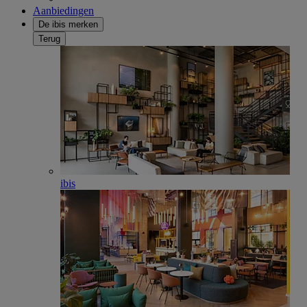
Aanbiedingen
De ibis merken
Terug
ibis