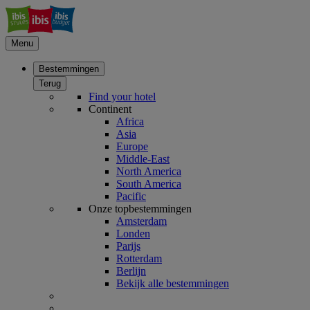
Menu
Bestemmingen
Terug
Find your hotel
Continent
Africa
Asia
Europe
Middle-East
North America
South America
Pacific
Onze topbestemmingen
Amsterdam
Londen
Parijs
Rotterdam
Berlijn
Bekijk alle bestemmingen