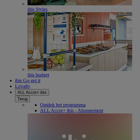
ibis Styles
ibis budget
ibis Go get it
Loyalty
ALL Accor+ ibis
Terug
Ontdek het programma
ALL Accor+ ibis - Abonnement