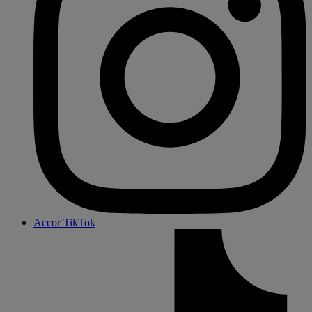
Accor TikTok