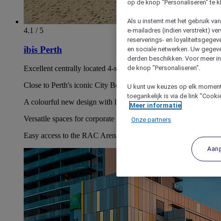
op de knop "Personaliseren" te k
Als u instemt met het gebruik va
4.1 / 5
e-mailadres (indien verstrekt) v
reserverings- en loyaliteitsgege
ibis Perth
en sociale netwerken. Uw gegev
derden beschikken. Voor meer inf
de knop "Personaliseren".
Excellent centrally located 4-star Perth hotel in the city's CBD
Close to Perth's iconic City Beach and Cottesloe Beach
U kunt uw keuzes op elk moment 
toegankelijk is via de link "Cook
A colourful new design with lively communal areas
Meer informatie
Versatile spaces for corporate events in Perth city centre
Onze partners
Easy access to the RAC Arena and His Majesty's Theatre
Aan