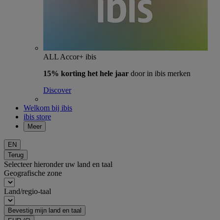
ALL Accor+ ibis
15% korting het hele jaar
door in ibis merken
Discover
Welkom bij ibis
ibis store
Meer
EN
Terug
Selecteer hieronder uw land en taal
Geografische zone
Land/regio-taal
Bevestig mijn land en taal