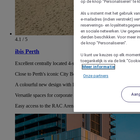
op de knop "Personaliseren" te k
Als u instemt met het gebruik va
e-mailadres (indien verstrekt) v
reserverings- en loyaliteitsgege
en sociale netwerken. Uw gegev
derden beschikken. Voor meer inf
4.1 / 5
de knop "Personaliseren".
ibis Perth
U kunt uw keuzes op elk moment 
toegankelijk is via de link "Cook
Excellent centrally located 4-star Perth hotel in the city's CBD
Meer informatie
Close to Perth's iconic City Beach and Cottesloe Beach
Onze partners
A colourful new design with lively communal areas
Aan
Versatile spaces for corporate events in Perth city centre
Easy access to the RAC Arena and His Majesty's Theatre