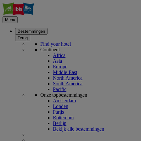
Menu
Bestemmingen
Terug
Find your hotel
Continent
Africa
Asia
Europe
Middle-East
North America
South America
Pacific
Onze topbestemmingen
Amsterdam
Londen
Parijs
Rotterdam
Berlijn
Bekijk alle bestemmingen