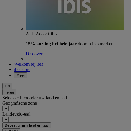
ALL Accor+ ibis
15% korting het hele jaar
door in ibis merken
Discover
Welkom bij ibis
ibis store
Meer
EN
Terug
Selecteer hieronder uw land en taal
Geografische zone
Land/regio-taal
Bevestig mijn land en taal