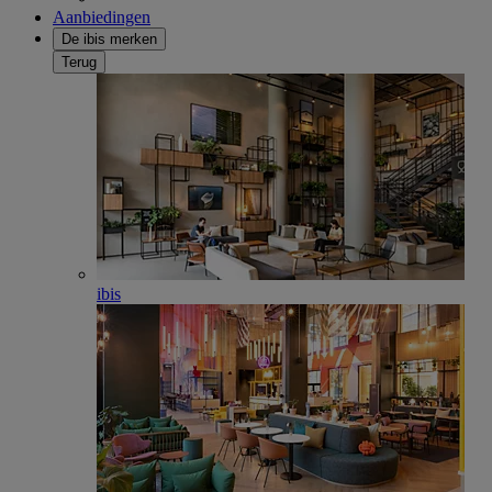
Aanbiedingen
De ibis merken
Terug
ibis